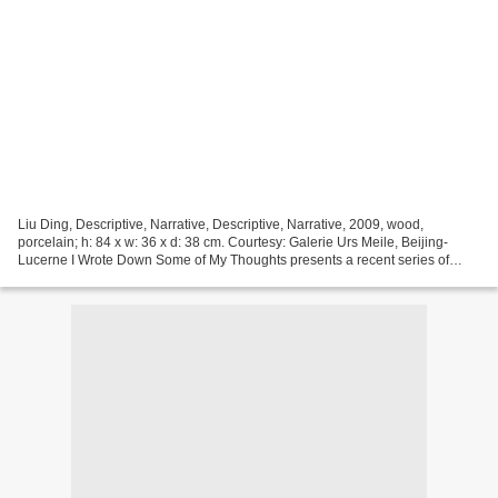
Liu Ding, Descriptive, Narrative, Descriptive, Narrative, 2009, wood,
porcelain; h: 84 x w: 36 x d: 38 cm. Courtesy: Galerie Urs Meile, Beijing-
Lucerne I Wrote Down Some of My Thoughts presents a recent series of
works by artist Liu Ding, which reveals...