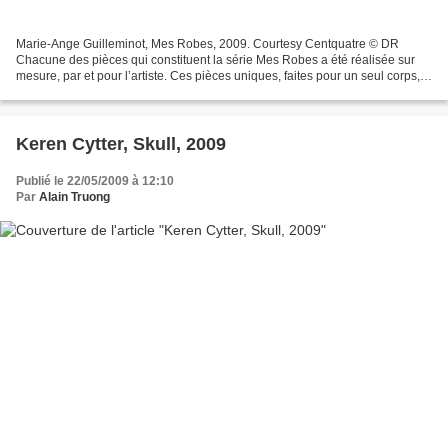
Marie-Ange Guilleminot, Mes Robes, 2009. Courtesy Centquatre © DR
Chacune des pièces qui constituent la série Mes Robes a été réalisée sur
mesure, par et pour l’artiste. Ces pièces uniques, faites pour un seul corps,
correspondent chaque fois au développement...
Keren Cytter, Skull, 2009
Publié le 22/05/2009 à 12:10
Par
Alain Truong