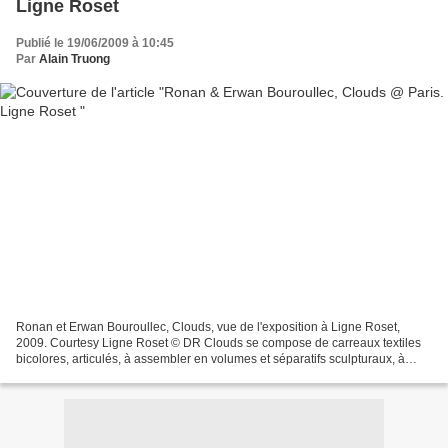
Ligne Roset
Publié le 19/06/2009 à 10:45
Par
Alain Truong
Ronan et Erwan Bouroullec, Clouds, vue de l'exposition à Ligne Roset,
2009. Courtesy Ligne Roset © DR Clouds se compose de carreaux textiles
bicolores, articulés, à assembler en volumes et séparatifs sculpturaux, à
poser, à suspendre, au mur ou au plafond....