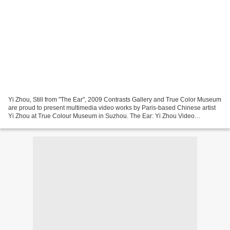
Yi Zhou, Still from "The Ear", 2009 Contrasts Gallery and True Color Museum
are proud to present multimedia video works by Paris-based Chinese artist
Yi Zhou at True Colour Museum in Suzhou. The Ear: Yi Zhou Video
Exhibition will feature seven videos,...