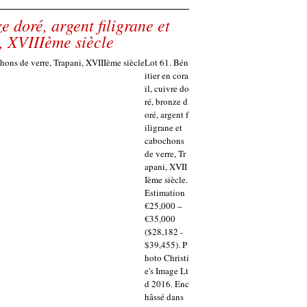
e doré, argent filigrane et
, XVIIIème siècle
Lot 61. Bén
itier en cora
il, cuivre do
ré, bronze d
oré, argent f
iligrane et
cabochons
de verre, Tr
apani, XVII
Ième siècle.
Estimation
€25,000 –
€35,000
($28,182 -
$39,455). P
hoto Christi
e's Image Lt
d 2016. Enc
hâssé dans