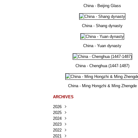
China - Beijing Glass
China - Shang dynasty
China - Yuan dynasty
China - Chenghua (1447-1487)
China - Ming Hongzhi & Ming Zhengde
ARCHIVES
2026
2025
Août
(25)
2024
Juillet
Décembre
(167)
(218)
2023
Juin
Novembre
Décembre
(103)
(124)
(95)
2022
Mai
Octobre
Novembre
Décembre
(100)
(140)
(137)
(150)
2021
Avril
Septembre
Octobre
Novembre
Décembre
(188)
(143)
(132)
(284)
(78)