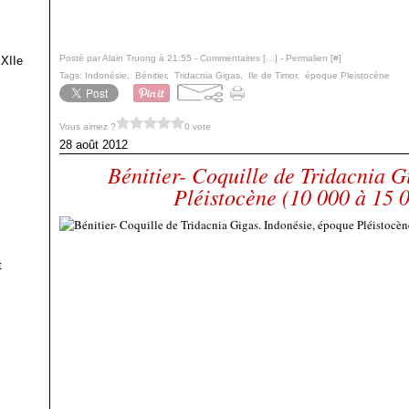
Posté par Alain Truong à 21:55 -
Commentaires [
…
]
- Permalien [
#
]
 XIIe
Tags:
Indonésie
,
Bénitier
,
Tridacnia Gigas
,
Ile de Timor
,
époque Pleistocène
Vous aimez ?
0 vote
28 août 2012
Bénitier- Coquille de Tridacnia G
Pléistocène (10 000 à 15 
t