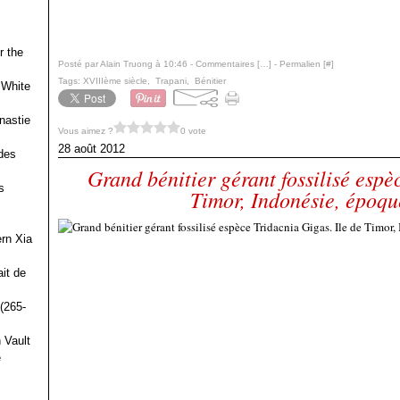
r the
Posté par Alain Truong à 10:46 -
Commentaires [
…
]
- Permalien [
#
]
Tags:
XVIIIème siècle
,
Trapani
,
Bénitier
 White
nastie
Vous aimez ?
0 vote
28 août 2012
des
Grand bénitier gérant fossilisé espè
s
Timor, Indonésie, époqu
ern Xia
it de
(265-
 Vault
e