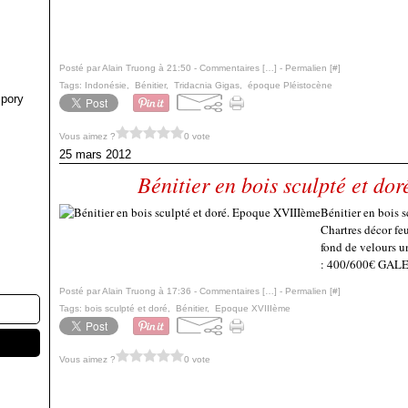
Posté par Alain Truong à 21:50 -
Commentaires [
…
]
- Permalien [
#
]
Tags:
Indonésie
,
Bénitier
,
Tridacnia Gigas
,
époque Pléistocène
pory
Vous aimez ?
0 vote
25 mars 2012
Bénitier en bois sculpté et d
Bénitier en bois 
Chartres décor fe
fond de velours u
: 400/600€ GA
Posté par Alain Truong à 17:36 -
Commentaires [
…
]
- Permalien [
#
]
Tags:
bois sculpté et doré
,
Bénitier
,
Epoque XVIIIème
Vous aimez ?
0 vote