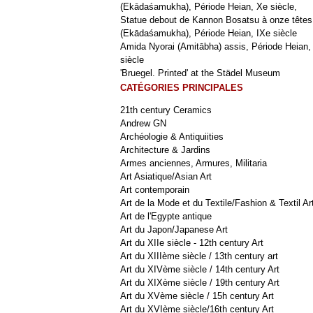
(Ekādaśamukha), Période Heian, Xe siècle,
Statue debout de Kannon Bosatsu à onze têtes
(Ekādaśamukha), Période Heian, IXe siècle
Amida Nyorai (Amitābha) assis, Période Heian,
siècle
'Bruegel. Printed' at the Städel Museum
CATÉGORIES PRINCIPALES
21th century Ceramics
Andrew GN
Archéologie & Antiquiities
Architecture & Jardins
Armes anciennes, Armures, Militaria
Art Asiatique/Asian Art
Art contemporain
Art de la Mode et du Textile/Fashion & Textil Ar
Art de l'Egypte antique
Art du Japon/Japanese Art
Art du XIIe siècle - 12th century Art
Art du XIIIème siècle / 13th century art
Art du XIVème siècle / 14th century Art
Art du XIXème siècle / 19th century Art
Art du XVème siècle / 15h century Art
Art du XVIème siècle/16th century Art