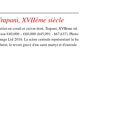
 Trapani, XVIIème siècle
itier en corail et cuivre doré, Trapani, XVIIème siè
ation €40,000 – €60,000 ($45,091 - $67,637). Photo
Image Ltd 2016. La scène centrale représentant le ba
rist; le revers gravé d'un saint martyr et d'enroule