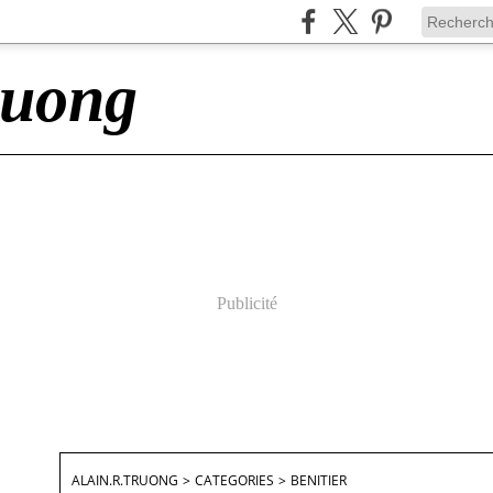
ruong
Publicité
ALAIN.R.TRUONG
>
CATEGORIES
>
BENITIER