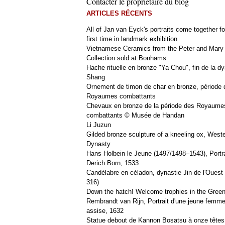
Contacter le propriétaire du blog
ARTICLES RÉCENTS
All of Jan van Eyck's portraits come together fo
first time in landmark exhibition
Vietnamese Ceramics from the Peter and Mary
Collection sold at Bonhams
Hache rituelle en bronze "Ya Chou", fin de la dy
Shang
Ornement de timon de char en bronze, période 
Royaumes combattants
Chevaux en bronze de la période des Royaume
combattants © Musée de Handan
Li Juzun
Gilded bronze sculpture of a kneeling ox, West
Dynasty
Hans Holbein le Jeune (1497/1498–1543), Portra
Derich Born, 1533
Candélabre en céladon, dynastie Jin de l'Ouest 
316)
Down the hatch! Welcome trophies in the Green
Rembrandt van Rijn, Portrait d'une jeune femm
assise, 1632
Statue debout de Kannon Bosatsu à onze têtes