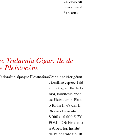
un cadre en
bois doré et
fixé sous...
ce Tridacnia Gigas. Ile de
e Pleistocène
Grand bénitier géran
t fossilisé espèce Trid
acnia Gigas. Ile de Ti
mor, Indonésie époq
ue Pleistocène. Phot
o Kohn H. 67 cm, L.
96 cm - Estimation :
8 000 / 10 000 € EX
POSITION: Fondatio
n Albert Ier, Institut
de Paléontologie Hu