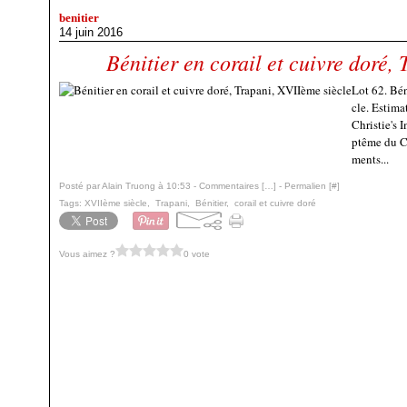
benitier
14 juin 2016
Bénitier en corail et cuivre doré,
Lot 62. Bén
cle. Estim
Christie's 
ptême du Ch
ments...
Posté par Alain Truong à 10:53 -
Commentaires [
…
]
- Permalien [
#
]
Tags:
XVIIème siècle
,
Trapani
,
Bénitier
,
corail et cuivre doré
Vous aimez ?
0 vote