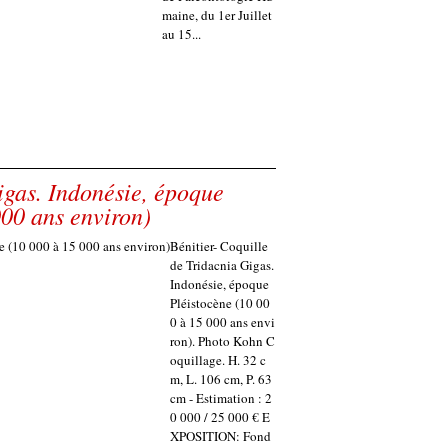
maine, du 1er Juillet
au 15...
igas. Indonésie, époque
000 ans environ)
Bénitier- Coquille
de Tridacnia Gigas.
Indonésie, époque
Pléistocène (10 00
0 à 15 000 ans envi
ron). Photo Kohn C
oquillage. H. 32 c
m, L. 106 cm, P. 63
cm - Estimation : 2
0 000 / 25 000 € E
XPOSITION: Fond