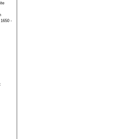
ite
m
 1650 -
t