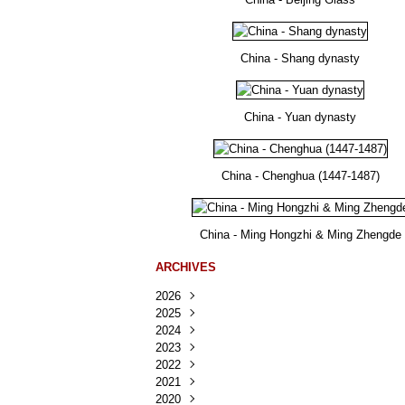
China - Shang dynasty
China - Yuan dynasty
China - Chenghua (1447-1487)
China - Ming Hongzhi & Ming Zhengde
ARCHIVES
2026
2025
Août
(22)
2024
Juillet
Décembre
(167)
(218)
2023
Juin
Novembre
Décembre
(103)
(124)
(95)
2022
Mai
Octobre
Novembre
Décembre
(100)
(140)
(137)
(150)
2021
Avril
Septembre
Octobre
Novembre
Décembre
(188)
(143)
(132)
(284)
(78)
2020
Mars
Août
Septembre
Octobre
Novembre
Décembre
(228)
(245)
(202)
(228)
(270)
(81)