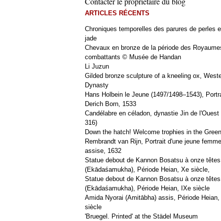
Contacter le propriétaire du blog
ARTICLES RÉCENTS
Chroniques temporelles des parures de perles e
jade
Chevaux en bronze de la période des Royaume
combattants © Musée de Handan
Li Juzun
Gilded bronze sculpture of a kneeling ox, West
Dynasty
Hans Holbein le Jeune (1497/1498–1543), Portra
Derich Born, 1533
Candélabre en céladon, dynastie Jin de l'Ouest 
316)
Down the hatch! Welcome trophies in the Green
Rembrandt van Rijn, Portrait d'une jeune femm
assise, 1632
Statue debout de Kannon Bosatsu à onze têtes
(Ekādaśamukha), Période Heian, Xe siècle,
Statue debout de Kannon Bosatsu à onze têtes
(Ekādaśamukha), Période Heian, IXe siècle
Amida Nyorai (Amitābha) assis, Période Heian,
siècle
'Bruegel. Printed' at the Städel Museum