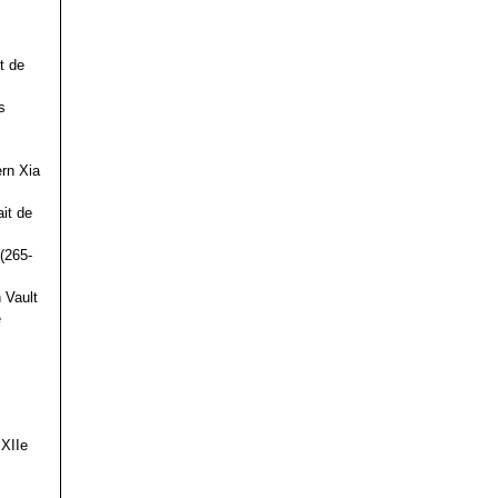
t de
s
ern Xia
it de
(265-
 Vault
e
 XIIe