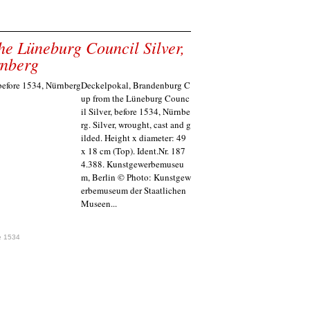
e Lüneburg Council Silver,
rnberg
Deckelpokal, Brandenburg C
up from the Lüneburg Counc
il Silver, before 1534, Nürnbe
rg. Silver, wrought, cast and g
ilded. Height x diameter: 49
x 18 cm (Top). Ident.Nr. 187
4.388. Kunstgewerbemuseu
m, Berlin © Photo: Kunstgew
erbemuseum der Staatlichen
Museen...
e 1534