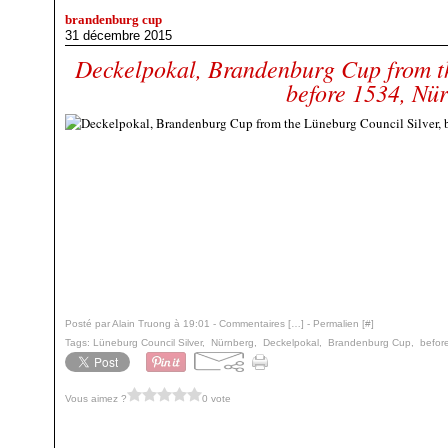
brandenburg cup
31 décembre 2015
Deckelpokal, Brandenburg Cup from th
before 1534, Nü
Posté par Alain Truong à 19:01 -
Commentaires [
…
]
- Permalien [
#
]
Tags:
Lüneburg Council Silver
,
Nürnberg
,
Deckelpokal
,
Brandenburg Cup
,
befor
Vous aimez ?
0 vote