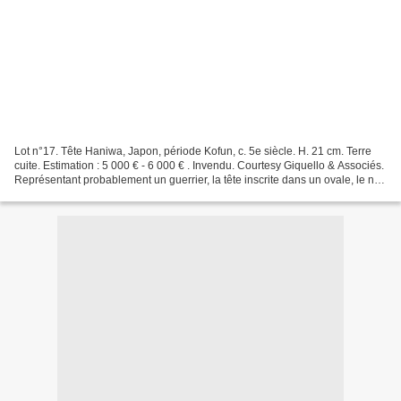
Lot n°17. Tête Haniwa, Japon, période Kofun, c. 5e siècle. H. 21 cm. Terre
cuite. Estimation : 5 000 € - 6 000 € . Invendu. Courtesy Giquello & Associés.
Représentant probablement un guerrier, la tête inscrite dans un ovale, le nez
court et droit, les...