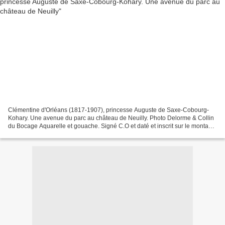
Clémentine d'Orléans (1817-1907), princesse Auguste de Saxe-Cobourg-
Kohary. Une avenue du parc au château de Neuilly. Photo Delorme & Collin
du Bocage Aquarelle et gouache. Signé C.O et daté et inscrit sur le montage
Neuilly d'après nature, juin 1838....