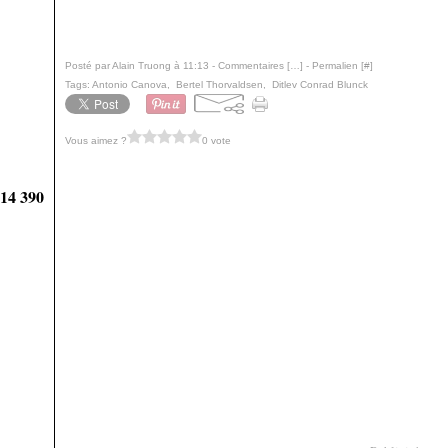
Posté par Alain Truong à 11:13 -
Commentaires [
…
]
- Permalien [
#
]
Tags:
Antonio Canova
,
Bertel Thorvaldsen
,
Ditlev Conrad Blunck
Vous aimez ?
0 vote
914 390