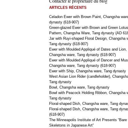
Contacter le propriétaire du blog
ARTICLES RÉCENTS
Celadon Ewer with Brown Paint, Changsha war
dynasty (618-907)
Green-glazed Ewer with Brown and Green Lotu
Pattern, Changsha Ware, Tang dynasty (AD 61
Jar with Ruyi-shaped Floral Design, Changsha 
Tang dynasty (618-907)
Ewer with Moulded Appliqué of Dates and Lion,
Changsha ware, Tang dynasty (618-907)
Ewer with Moulded Appliqué of Dancer and Mus
Changsha ware, Tang dynasty (618-907)
Ewer with Ship, Changsha ware, Tang dynasty
West Asian Lion Rider (candleholder), Changsh
Tang dynasty
Bowl, Changsha ware, Tang dynasty
Bowl with Peacock Holding Ribbon, Changsha 
Tang dynasty
Floral-shaped Dish, Changsha ware, Tang dyna
Floral-shaped Dish, Changsha ware, Tang dyna
(618-907)
The Minneapolis Institute of Art Presents “Bare
Skeletons in Japanese Art”