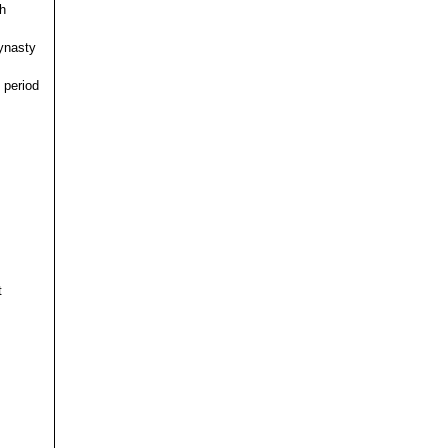
h
ynasty
 period
t