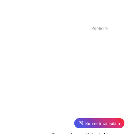
Publicité
Suivre truongalain