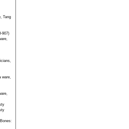
e, Tang
s
8-907)
ware,
icians,
a ware,
ware,
sty
sty
 Bones: