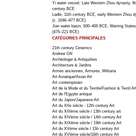
Yi water vessel, Late Western Zhou dynasty, 8t
century BCE
Ladle, 11th century BCE, early Western Zhou d
(c. 1046–977 BCE)
Jian water basin, 500–400 BCE, Warring States
(475–221 BCE)
CATÉGORIES PRINCIPALES
21th century Ceramics
Andrew GN
Archéologie & Antiquiities
Architecture & Jardins
Armes anciennes, Armures, Militaria
Art Asiatique/Asian Art
Art contemporain
Art de la Mode et du Textile/Fashion & Textil Ar
Art de l'Egypte antique
Art du Japon/Japanese Art
Art du XIIe siècle - 12th century Art
Art du XIIIème siècle / 13th century art
Art du XIVème siècle / 14th century Art
Art du XIXème siècle / 19th century Art
Art du XVème siècle / 15h century Art
Art du XVIème siècle/16th century Art