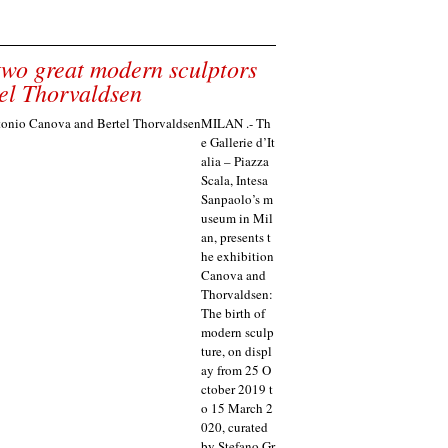
 two great modern sculptors
el Thorvaldsen
MILAN .- Th
e Gallerie d’It
alia – Piazza
Scala, Intesa
Sanpaolo’s m
useum in Mil
an, presents t
he exhibition
Canova and
Thorvaldsen:
The birth of
modern sculp
ture, on displ
ay from 25 O
ctober 2019 t
o 15 March 2
020, curated
by Stefano Gr