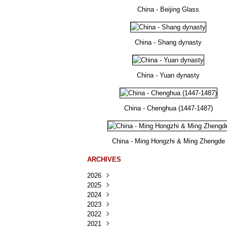
China - Beijing Glass
China - Shang dynasty
China - Yuan dynasty
China - Chenghua (1447-1487)
China - Ming Hongzhi & Ming Zhengde
ARCHIVES
2026
2025
Août
(41)
2024
Juillet
Décembre
(167)
(218)
2023
Juin
Novembre
Décembre
(103)
(124)
(95)
2022
Mai
Octobre
Novembre
Décembre
(100)
(140)
(137)
(150)
2021
Avril
Septembre
Octobre
Novembre
Décembre
(188)
(143)
(132)
(284)
(78)