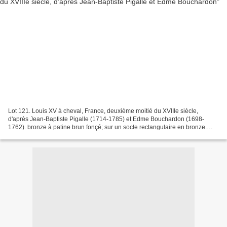
Lot 121. Louis XV à cheval, France, deuxième moitié du XVIIIe siècle,
d'après Jean-Baptiste Pigalle (1714-1785) et Edme Bouchardon (1698-
1762). bronze à patine brun fonçé; sur un socle rectangulaire en bronze.
Haut. totale 70 cm, larg. 60 cm; prof. 29...