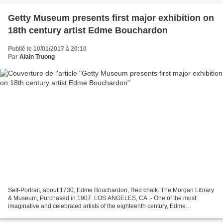
Getty Museum presents first major exhibition on
18th century artist Edme Bouchardon
Publié le 10/01/2017 à 20:10
Par
Alain Truong
Self-Portrait, about 1730, Edme Bouchardon, Red chalk. The Morgan Library
& Museum, Purchased in 1907. LOS ANGELES, CA .- One of the most
imaginative and celebrated artists of the eighteenth century, Edme
Bouchardon (French, 1698-1762) was both an exceptionally...