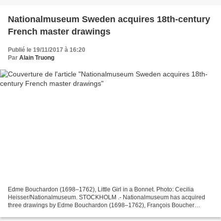
Nationalmuseum Sweden acquires 18th-century
French master drawings
Publié le 19/11/2017 à 16:20
Par
Alain Truong
Edme Bouchardon (1698–1762), Little Girl in a Bonnet. Photo: Cecilia
Heisser/Nationalmuseum. STOCKHOLM .- Nationalmuseum has acquired
three drawings by Edme Bouchardon (1698–1762), François Boucher
(1703–70) and Nicolas Bernard Lépicié (1735–84), some...