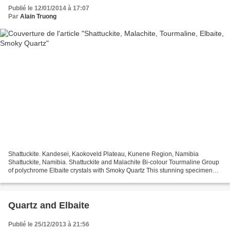
Publié le 12/01/2014 à 17:07
Par
Alain Truong
Shattuckite. Kandesei, Kaokoveld Plateau, Kunene Region, Namibia
Shattuckite, Namibia. Shattuckite and Malachite Bi-colour Tourmaline Group
of polychrome Elbaite crystals with Smoky Quartz This stunning specimen
was mined by Pala at the Tourmaline Queen...
Quartz and Elbaite
Publié le 25/12/2013 à 21:56