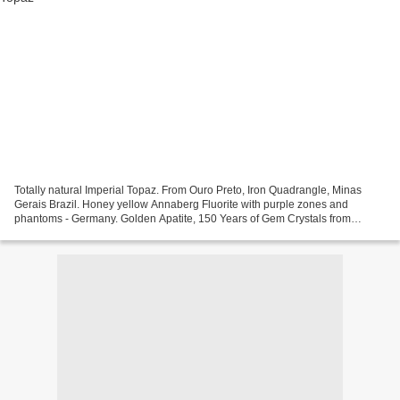
Totally natural Imperial Topaz. From Ouro Preto, Iron Quadrangle, Minas
Gerais Brazil. Honey yellow Annaberg Fluorite with purple zones and
phantoms - Germany. Golden Apatite, 150 Years of Gem Crystals from
Durango, Mexico by Eric Greene. Elbaite crystal...