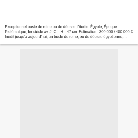
Exceptionnel buste de reine ou de déesse, Diorite, Égypte, Époque
Ptolémaïque, Ier siècle av. J.-C. - H. : 47 cm. Estimation : 300 000 / 400 000 €
Inédit jusqu'à aujourd'hui, un buste de reine, ou de déesse égyptienne,
d'époque ptolémaïque (332-30 av....