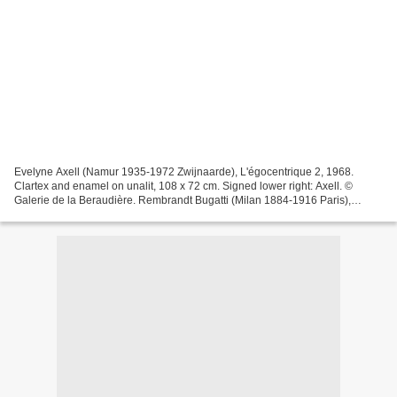
Evelyne Axell (Namur 1935-1972 Zwijnaarde), L'égocentrique 2, 1968.
Clartex and enamel on unalit, 108 x 72 cm. Signed lower right: Axell. ©
Galerie de la Beraudière. Rembrandt Bugatti (Milan 1884-1916 Paris),
'Gazelles apprivoisées, face à face', circa...