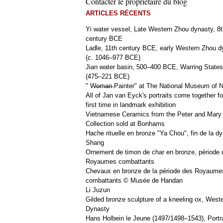
Contacter le propriétaire du blog
ARTICLES RÉCENTS
Yi water vessel, Late Western Zhou dynasty, 8t
century BCE
Ladle, 11th century BCE, early Western Zhou d
(c. 1046–977 BCE)
Jian water basin, 500–400 BCE, Warring States
(475–221 BCE)
" W̶o̶m̶a̶n̶ Painter" at The National Museum of
All of Jan van Eyck's portraits come together fo
first time in landmark exhibition
Vietnamese Ceramics from the Peter and Mary
Collection sold at Bonhams
Hache rituelle en bronze "Ya Chou", fin de la dy
Shang
Ornement de timon de char en bronze, période 
Royaumes combattants
Chevaux en bronze de la période des Royaume
combattants © Musée de Handan
Li Juzun
Gilded bronze sculpture of a kneeling ox, West
Dynasty
Hans Holbein le Jeune (1497/1498–1543), Portra