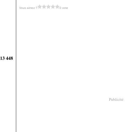
Vous aimez ?
0 vote
913 448
Publicité