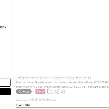
pory
Posté par Alain Truong à 21:46 -
Commentaires [
…
]
- Permalien [
#
]
Tags:
bi
,
Cong
,
Neolithic period
,
fu
,
buffalo
,
Warring States Period (475-221 BC
dynasty (1046-771 BC)
,
Shang Dynasty (1600-1046 BC)
,
Ju-yi Scholar’s Studio co
Vous aimez ?
0 vote
1 juin 2020