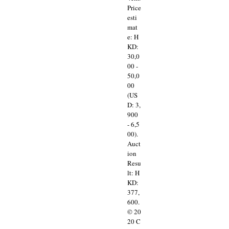
Price
esti
mat
e: H
KD:
30,0
00 -
50,0
00
(US
D: 3,
900
- 6,5
00).
Auct
ion
Resu
lt: H
KD:
377,
600.
© 20
20 C