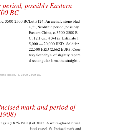
c period, possibly Eastern
500 BC
Lot 5124. An archaic stone blad
e, fu, Neolithic period, possibly
Eastern China, c. 3500-2500 B
C; 12.1 cm, 4 3/4 in. Estimate 1
5,000 — 20,000 HKD . Sold for
22,500 HKD (2,662 EUR) . Cour
tesy Sotheby's. of slightly tapere
d rectangular form, the straight...
stone blade
,
c. 3500-2500 BC
 Incised mark and period of
1908)
Lot 3083. A white-glazed ritual
food vessel, fu, Incised mark and