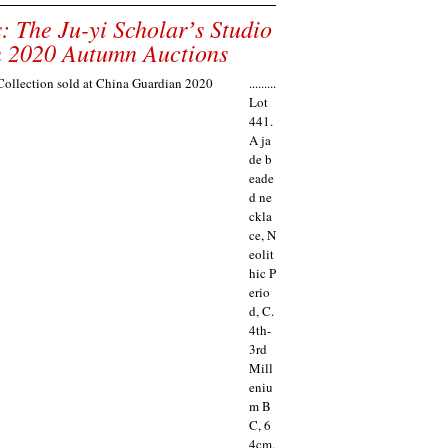
: The Ju-yi Scholarʼs Studio
n 2020 Autumn Auctions
.........
Lot
441.
A ja
de b
eade
d ne
ckla
ce, N
eolit
hic P
erio
d, C.
4th-
3rd
Mill
eniu
m B
C, 6
4cm.