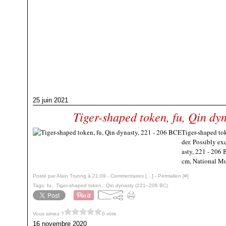
25 juin 2021
Tiger-shaped token, fu, Qin dy
Tiger-shaped tok
der. Possibly e
asty, 221 - 206 
cm, National Mu
Posté par Alain Truong à 21:09 -
Commentaires [
…
]
- Permalien [
#
]
Tags:
fu
,
Tiger-shaped token
,
Qin dynasty (221–206 BC)
Vous aimez ?
0 vote
16 novembre 2020