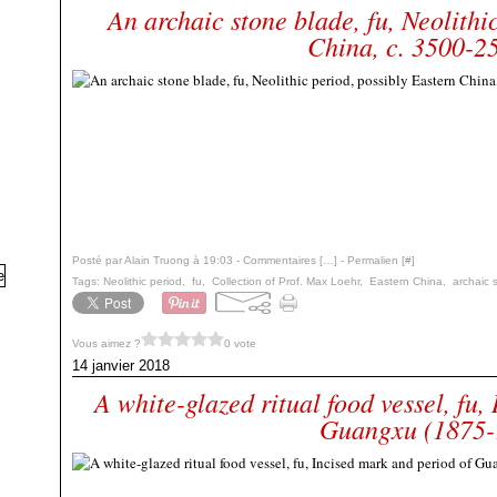
An archaic stone blade, fu, Neolithi
China, c. 3500-2
Posté par Alain Truong à 19:03 -
Commentaires [
…
]
- Permalien [
#
]
Tags:
Neolithic period
,
fu
,
Collection of Prof. Max Loehr
,
Eastern China
,
archaic 
Vous aimez ?
0 vote
14 janvier 2018
A white-glazed ritual food vessel, fu,
Guangxu (1875-