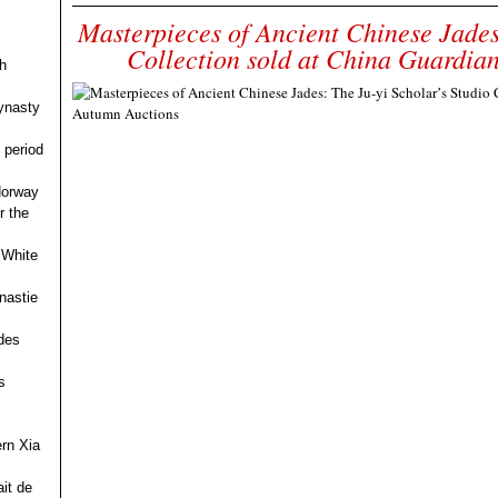
Masterpieces of Ancient Chinese Jades
Collection sold at China Guardia
h
ynasty
 period
 Norway
r the
 White
nastie
des
s
ern Xia
it de