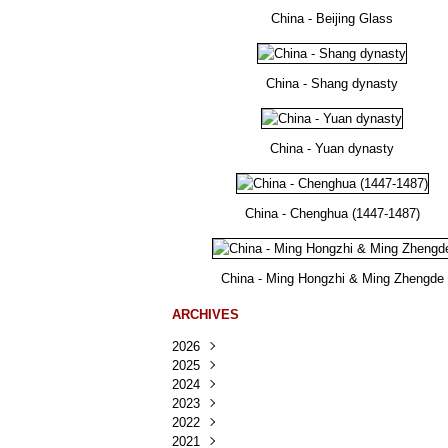
China - Beijing Glass
China - Shang dynasty
China - Yuan dynasty
China - Chenghua (1447-1487)
China - Ming Hongzhi & Ming Zhengde
ARCHIVES
2026
2025
Août
(29)
2024
Juillet
Décembre
(167)
(218)
2023
Juin
Novembre
Décembre
(103)
(124)
(95)
2022
Mai
Octobre
Novembre
Décembre
(100)
(140)
(137)
(150)
2021
Avril
Septembre
Octobre
Novembre
Décembre
(188)
(143)
(132)
(284)
(78)