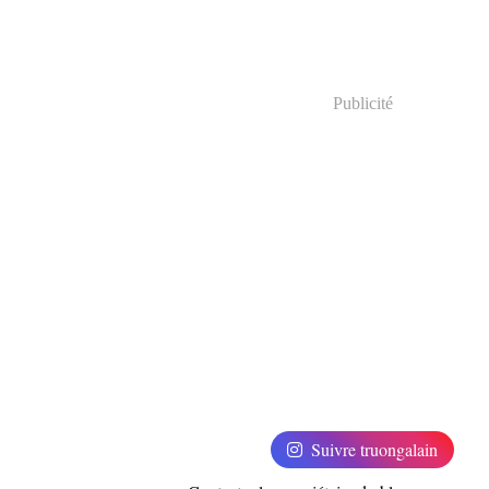
Publicité
Suivre truongalain