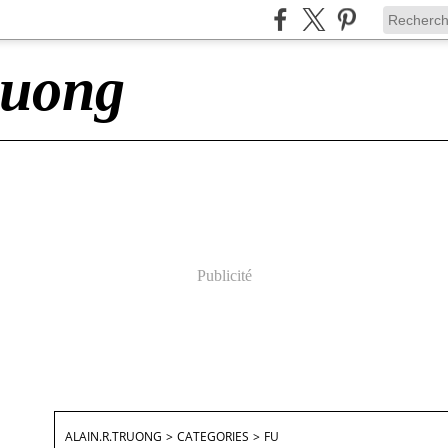
ruong
Publicité
ALAIN.R.TRUONG
>
CATEGORIES
>
FU