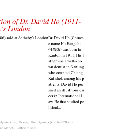
tion of Dr. David Ho (1911-
y's London
Dr. David Ho (Chines
e name Ho Hangchi
何昌熾) was born in
Kanton in 1911. His f
ather was a well-kno
wn dentist in Nanjing
who counted Chiang
Kai-shek among his p
atients. David Ho pur
sued an illustrious car
eer in International L
aw. He first studied po
litical...
dynasty
,
fu
,
Vessel
,
Han Dynasty (206 bc-220 ad)
,
nze Manchu
,
official's seal