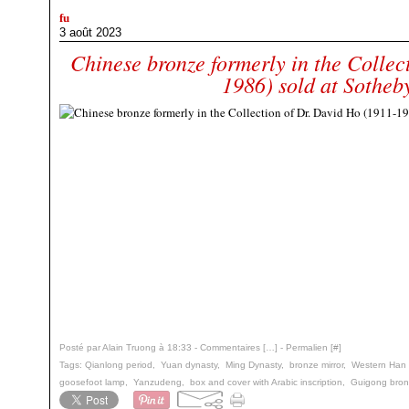
fu
3 août 2023
Chinese bronze formerly in the Collec
1986) sold at Sotheb
Posté par Alain Truong à 18:33 -
Commentaires [
…
]
- Permalien [
#
]
Tags:
Qianlong period
,
Yuan dynasty
,
Ming Dynasty
,
bronze mirror
,
Western Han 
goosefoot lamp
,
Yanzudeng
,
box and cover with Arabic inscription
,
Guigong bro