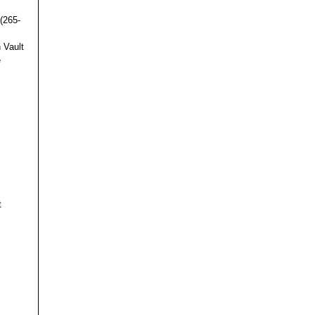
(265-
 Vault
e
t