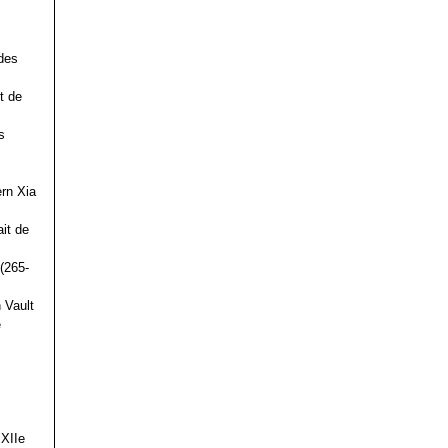
des
t de
s
ern Xia
it de
(265-
 Vault
e
 XIIe