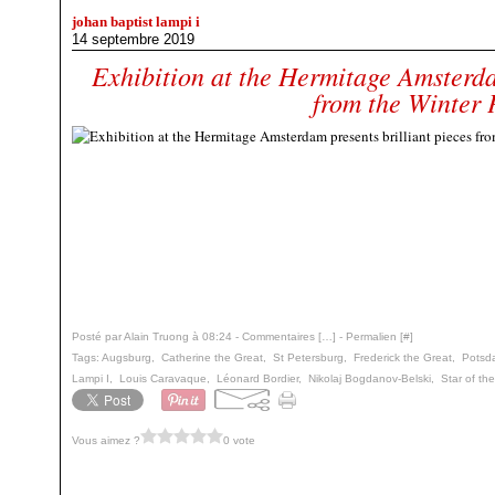
johan baptist lampi i
14 septembre 2019
Exhibition at the Hermitage Amsterda
from the Winter 
Posté par Alain Truong à 08:24 -
Commentaires [
…
]
- Permalien [
#
]
Tags:
Augsburg
,
Catherine the Great
,
St Petersburg
,
Frederick the Great
,
Potsd
Lampi I
,
Louis Caravaque
,
Léonard Bordier
,
Nikolaj Bogdanov-Belski
,
Star of th
Vous aimez ?
0 vote