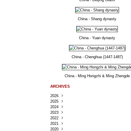
China - Shang dynasty
China - Yuan dynasty
China - Chenghua (1447-1487)
China - Ming Hongzhi & Ming Zhengde
ARCHIVES
2026
2025
Août
(23)
2024
Juillet
Décembre
(167)
(218)
2023
Juin
Novembre
Décembre
(103)
(124)
(95)
2022
Mai
Octobre
Novembre
Décembre
(100)
(140)
(137)
(150)
2021
Avril
Septembre
Octobre
Novembre
Décembre
(188)
(143)
(132)
(284)
(78)
2020
Mars
Août
Septembre
Octobre
Novembre
Décembre
(228)
(245)
(202)
(228)
(270)
(81)