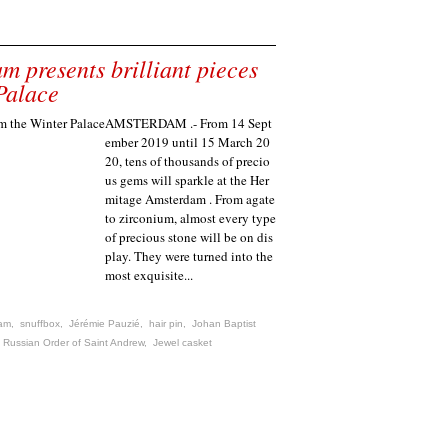
m presents brilliant pieces
Palace
AMSTERDAM .- From 14 Sept
ember 2019 until 15 March 20
20, tens of thousands of precio
us gems will sparkle at the Her
mitage Amsterdam . From agate
to zirconium, almost every type
of precious stone will be on dis
play. They were turned into the
most exquisite...
am
,
snuffbox
,
Jérémie Pauzié
,
hair pin
,
Johan Baptist
e Russian Order of Saint Andrew
,
Jewel casket