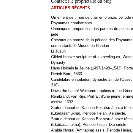
Contacter le propriétaire du blog
ARTICLES RÉCENTS
Ornement de timon de char en bronze, période 
Royaumes combattants
Chroniques temporelles des parures de perles e
jade
Chevaux en bronze de la période des Royaume
combattants © Musée de Handan
Li Juzun
Gilded bronze sculpture of a kneeling ox, West
Dynasty
Hans Holbein le Jeune (1497/1498–1543), Portra
Derich Born, 1533
Candélabre en céladon, dynastie Jin de l'Ouest 
316)
Down the hatch! Welcome trophies in the Green
Rembrandt van Rijn, Portrait d'une jeune femm
assise, 1632
Statue debout de Kannon Bosatsu à onze têtes
(Ekādaśamukha), Période Heian, Xe siècle,
Statue debout de Kannon Bosatsu à onze têtes
(Ekādaśamukha), Période Heian, IXe siècle
Amida Nyorai (Amitābha) assis, Période Heian,