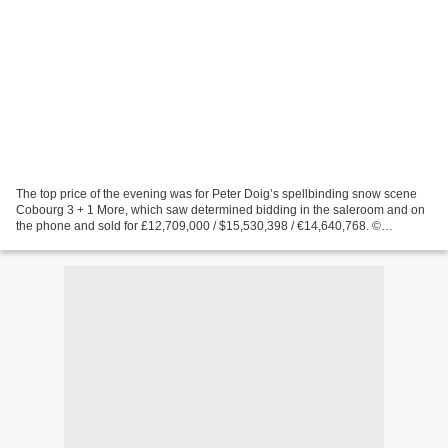
The top price of the evening was for Peter Doig’s spellbinding snow scene
Cobourg 3 + 1 More, which saw determined bidding in the saleroom and on
the phone and sold for £12,709,000 / $15,530,398 / €14,640,768. ©
Christie’s Images Limited 2017. LONDON...