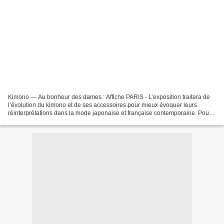
Kimono — Au bonheur des dames : Affiche PARIS - L’exposition traitera de
l’évolution du kimono et de ses accessoires pour mieux évoquer leurs
réinterprétations dans la mode japonaise et française contemporaine. Pour
la première fois hors du Japon, seront...