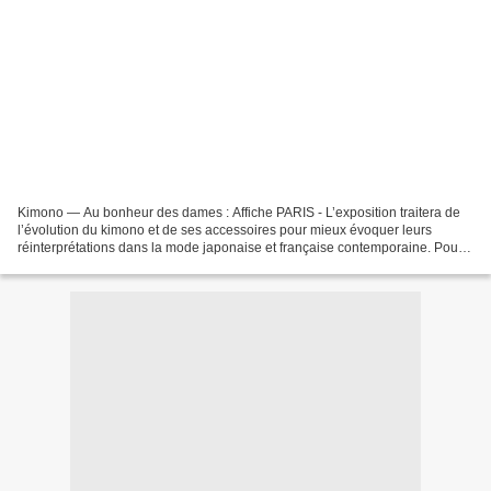
Kimono — Au bonheur des dames : Affiche PARIS - L’exposition traitera de
l’évolution du kimono et de ses accessoires pour mieux évoquer leurs
réinterprétations dans la mode japonaise et française contemporaine. Pour
la première fois hors du Japon, seront...