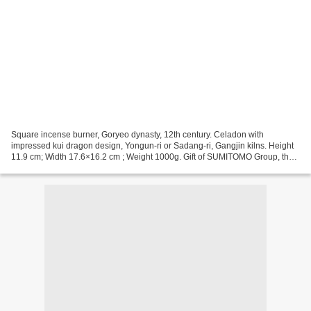
Square incense burner, Goryeo dynasty, 12th century. Celadon with
impressed kui dragon design, Yongun-ri or Sadang-ri, Gangjin kilns. Height
11.9 cm; Width 17.6×16.2 cm ; Weight 1000g. Gift of SUMITOMO Group, the
ATAKA Collection, 00134. Photo MUDA Tomohiro....