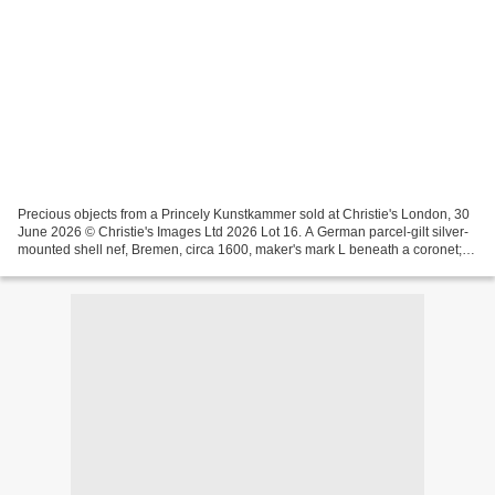
Precious objects from a Princely Kunstkammer sold at Christie's London, 30
June 2026 © Christie's Images Ltd 2026 Lot 16. A German parcel-gilt silver-
mounted shell nef, Bremen, circa 1600, maker's mark L beneath a coronet;
42.5 cm high. Price realised...