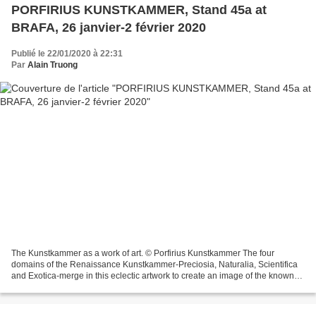
PORFIRIUS KUNSTKAMMER, Stand 45a at
BRAFA, 26 janvier-2 février 2020
Publié le 22/01/2020 à 22:31
Par
Alain Truong
The Kunstkammer as a work of art. © Porfirius Kunstkammer The four
domains of the Renaissance Kunstkammer-Preciosia, Naturalia, Scientifica
and Exotica-merge in this eclectic artwork to create an image of the known
world. The focus is on rare and surprising...