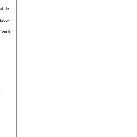
it de
(265-
 Vault
t