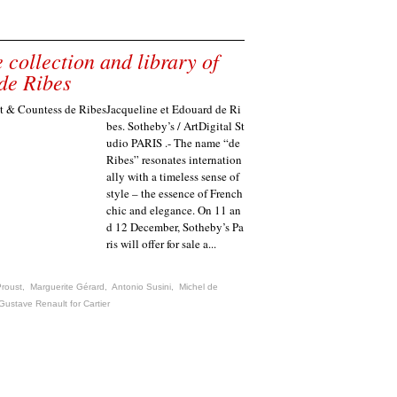
 collection and library of
de Ribes
Jacqueline et Edouard de Ri
bes. Sotheby’s / ArtDigital St
udio PARIS .- The name “de
Ribes” resonates internation
ally with a timeless sense of
style – the essence of French
chic and elegance. On 11 an
d 12 December, Sotheby’s Pa
ris will offer for sale a...
Proust
,
Marguerite Gérard
,
Antonio Susini
,
Michel de
Gustave Renault for Cartier