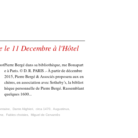
e le 11 Decembre à l'Hôtel
Pierre Bergé dans sa bibliothèque, rue Bonapart
e à Paris. © D. R. PARIS .- À partir de décembre
2015, Pierre Bergé & Associés proposera aux en
chères, en association avec Sotheby’s, la bibliot
hèque personnelle de Pierre Bergé. Rassemblant
quelques 1600...
ontaine
,
Dante Alighieri
,
circa 1470
,
Augustinus
,
gne
,
Fables choisies
,
Miguel de Cervantès