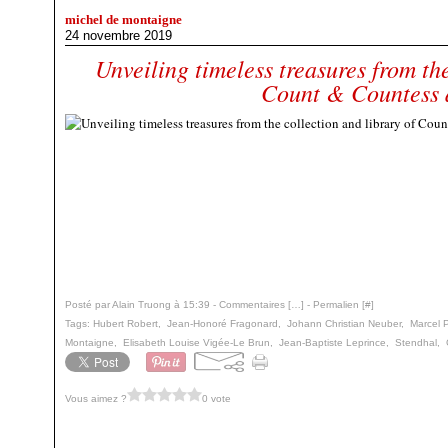
michel de montaigne
24 novembre 2019
Unveiling timeless treasures from the
Count & Countess 
Posté par Alain Truong à 15:39 -
Commentaires [
…
]
- Permalien [
#
]
Tags:
Hubert Robert
,
Jean-Honoré Fragonard
,
Johann Christian Neuber
,
Marcel 
Montaigne
,
Elisabeth Louise Vigée-Le Brun
,
Jean-Baptiste Leprince
,
Stendhal
,
Vous aimez ?
0 vote