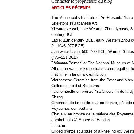
Contacter le propriétaire du blog
ARTICLES RÉCENTS
The Minneapolis Institute of Art Presents “Bare
Skeletons in Japanese Art”
Yi water vessel, Late Western Zhou dynasty, 8t
century BCE
Ladle, 11th century BCE, early Western Zhou d
(c. 1046–977 BCE)
Jian water basin, 500–400 BCE, Warring States
(475–221 BCE)
" W̶o̶m̶a̶n̶ Painter" at The National Museum of
All of Jan van Eyck's portraits come together fo
first time in landmark exhibition
Vietnamese Ceramics from the Peter and Mary
Collection sold at Bonhams
Hache rituelle en bronze "Ya Chou", fin de la dy
Shang
Ornement de timon de char en bronze, période 
Royaumes combattants
Chevaux en bronze de la période des Royaume
combattants © Musée de Handan
Li Juzun
Gilded bronze sculpture of a kneeling ox, West