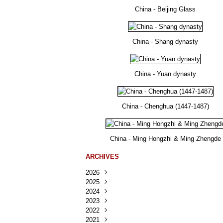
China - Beijing Glass
China - Shang dynasty
China - Yuan dynasty
China - Chenghua (1447-1487)
China - Ming Hongzhi & Ming Zhengde
ARCHIVES
2026
2025
Août
(30)
2024
Juillet
Décembre
(167)
(218)
2023
Juin
Novembre
Décembre
(103)
(124)
(95)
2022
Mai
Octobre
Novembre
Décembre
(100)
(140)
(137)
(150)
2021
Avril
Septembre
Octobre
Novembre
Décembre
(188)
(143)
(132)
(284)
(78)