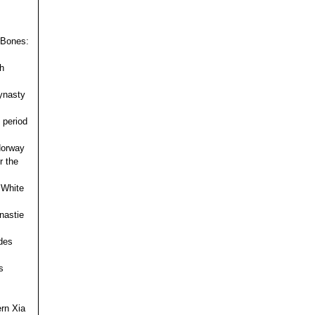
 Bones:
h
ynasty
 period
 Norway
r the
 White
nastie
des
s
ern Xia