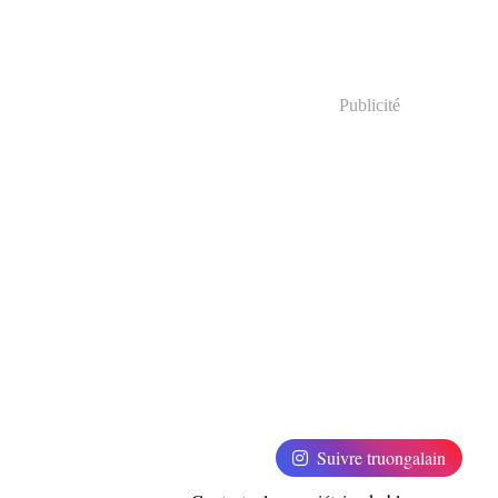
Publicité
Suivre truongalain