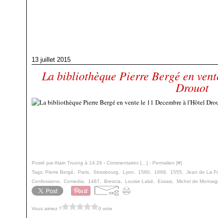
13 juillet 2015
La bibliothèque Pierre Bergé en vent
Drouot
Posté par Alain Truong à 14:26 -
Commentaires [
…
]
- Permalien [
#
]
Tags:
Pierre Bergé
,
Paris
,
Strasbourg
,
Lyon
,
1580
,
1668
,
1555
,
Jean de La F
Confessions
,
Comedia
,
1487
,
Brescia
,
Louise Labé
,
Essais
,
Michel de Montai
Vous aimez ?
0 vote