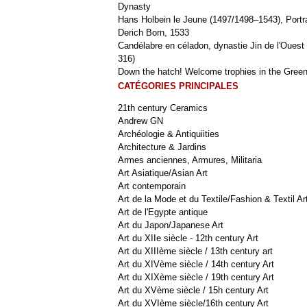
Dynasty
Hans Holbein le Jeune (1497/1498–1543), Portra
Derich Born, 1533
Candélabre en céladon, dynastie Jin de l'Ouest 
316)
Down the hatch! Welcome trophies in the Green
CATÉGORIES PRINCIPALES
21th century Ceramics
Andrew GN
Archéologie & Antiquiities
Architecture & Jardins
Armes anciennes, Armures, Militaria
Art Asiatique/Asian Art
Art contemporain
Art de la Mode et du Textile/Fashion & Textil Ar
Art de l'Egypte antique
Art du Japon/Japanese Art
Art du XIIe siècle - 12th century Art
Art du XIIIème siècle / 13th century art
Art du XIVème siècle / 14th century Art
Art du XIXème siècle / 19th century Art
Art du XVème siècle / 15h century Art
Art du XVIème siècle/16th century Art