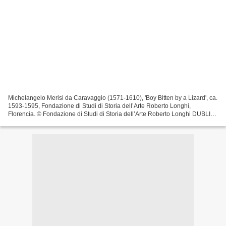
Michelangelo Merisi da Caravaggio (1571-1610), 'Boy Bitten by a Lizard', ca.
1593-1595, Fondazione di Studi di Storia dell’Arte Roberto Longhi,
Florencia. © Fondazione di Studi di Storia dell’Arte Roberto Longhi DUBLIN
.- The highly anticipated exhibition...