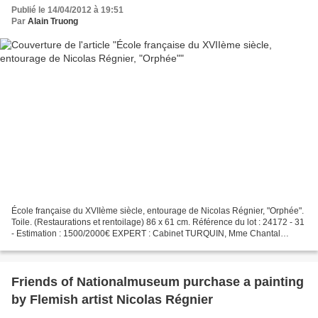
Publié le 14/04/2012 à 19:51
Par
Alain Truong
École française du XVIIème siècle, entourage de Nicolas Régnier, "Orphée".
Toile. (Restaurations et rentoilage) 86 x 61 cm. Référence du lot : 24172 - 31
- Estimation : 1500/2000€ EXPERT : Cabinet TURQUIN, Mme Chantal
MAUDUIT. SCP V. de MUIZON et D. LE...
Friends of Nationalmuseum purchase a painting
by Flemish artist Nicolas Régnier