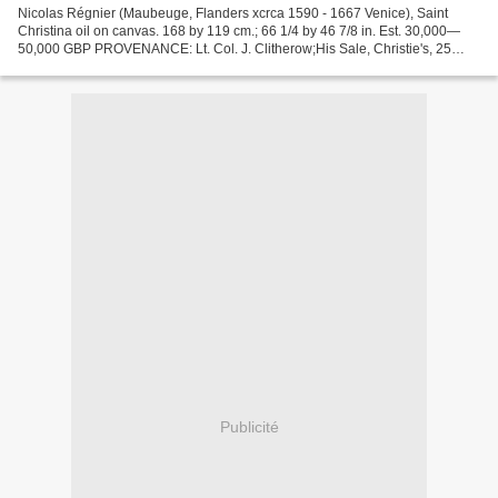
Nicolas Régnier (Maubeuge, Flanders xcrca 1590 - 1667 Venice), Saint
Christina oil on canvas. 168 by 119 cm.; 66 1/4 by 46 7/8 in. Est. 30,000—
50,000 GBP PROVENANCE: Lt. Col. J. Clitherow;His Sale, Christie's, 25
November 1932, lot 77, as "Guido", for...
Publicité