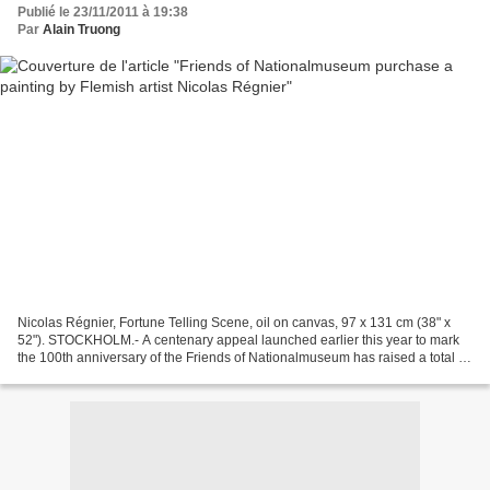
Publié le 23/11/2011 à 19:38
Par
Alain Truong
Nicolas Régnier, Fortune Telling Scene, oil on canvas, 97 x 131 cm (38" x
52"). STOCKHOLM.- A centenary appeal launched earlier this year to mark
the 100th anniversary of the Friends of Nationalmuseum has raised a total of
SEK 10.66 million. The donations...