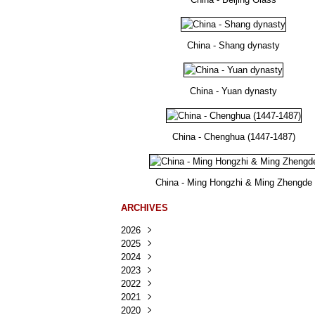
China - Shang dynasty
China - Yuan dynasty
China - Chenghua (1447-1487)
China - Ming Hongzhi & Ming Zhengde
ARCHIVES
2026
2025
Août
(22)
2024
Juillet
Décembre
(167)
(218)
2023
Juin
Novembre
Décembre
(103)
(124)
(95)
2022
Mai
Octobre
Novembre
Décembre
(100)
(140)
(137)
(150)
2021
Avril
Septembre
Octobre
Novembre
Décembre
(188)
(143)
(132)
(284)
(78)
2020
Mars
Août
Septembre
Octobre
Novembre
Décembre
(228)
(245)
(202)
(228)
(270)
(81)