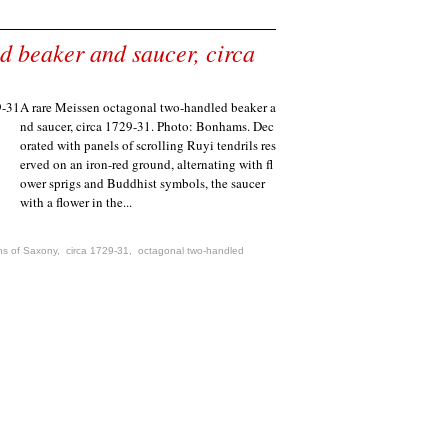
d beaker and saucer, circa
A rare Meissen octagonal two-handled beaker a
nd saucer, circa 1729-31. Photo: Bonhams. Dec
orated with panels of scrolling Ruyi tendrils res
erved on an iron-red ground, alternating with fl
ower sprigs and Buddhist symbols, the saucer
with a flower in the...
ons of Saxony
,
circa 1729-31
,
octagonal two-handled