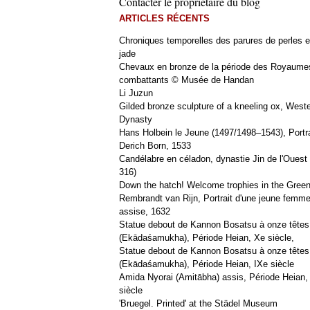
Contacter le propriétaire du blog
ARTICLES RÉCENTS
Chroniques temporelles des parures de perles e
jade
Chevaux en bronze de la période des Royaume
combattants © Musée de Handan
Li Juzun
Gilded bronze sculpture of a kneeling ox, West
Dynasty
Hans Holbein le Jeune (1497/1498–1543), Portra
Derich Born, 1533
Candélabre en céladon, dynastie Jin de l'Ouest 
316)
Down the hatch! Welcome trophies in the Green
Rembrandt van Rijn, Portrait d'une jeune femm
assise, 1632
Statue debout de Kannon Bosatsu à onze têtes
(Ekādaśamukha), Période Heian, Xe siècle,
Statue debout de Kannon Bosatsu à onze têtes
(Ekādaśamukha), Période Heian, IXe siècle
Amida Nyorai (Amitābha) assis, Période Heian,
siècle
'Bruegel. Printed' at the Städel Museum