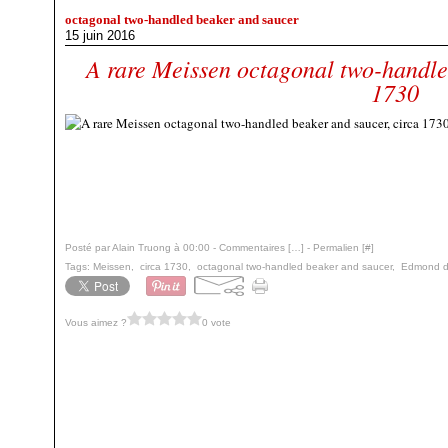
octagonal two-handled beaker and saucer
15 juin 2016
A rare Meissen octagonal two-handle
1730
Posté par Alain Truong à 00:00 -
Commentaires [
…
]
- Permalien [
#
]
Tags:
Meissen
,
circa 1730
,
octagonal two-handled beaker and saucer
,
Edmond de
Vous aimez ?
0 vote