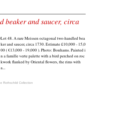
d beaker and saucer, circa
Lot 48. A rare Meissen octagonal two-handled bea
ker and saucer, circa 1730. Estimate £10,000 - 15,0
00 ( €13,000 - 19,000 ). Photo: Bonhams. Painted i
n a famille verte palette with a bird perched on roc
kwork flanked by Oriental flowers, the rims with
a...
 Rothschild Collection