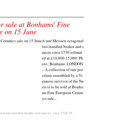
or sale at Bonhams' Fine
e on 15 June
A rare Meissen octagonal
two-handled beaker and s
aucer, circa 1730 estimat
ed at £10,000-15,000. Ph
oto: Bonhams. LONDON
.- A collection of rare por
celain assembled by a Vi
ennese survivor of the Na
zis is to be sold at Bonha
ms Fine European Ceram
ics sale...
onal two-handled beaker and saucer
,
circa 1720-25
,