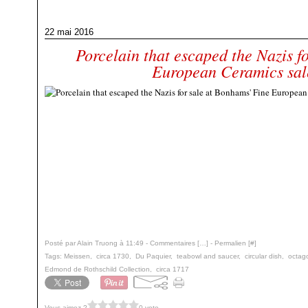
22 mai 2016
Porcelain that escaped the Nazis f
European Ceramics sal
Posté par Alain Truong à 11:49 -
Commentaires [
…
]
- Permalien [
#
]
Tags:
Meissen
,
circa 1730
,
Du Paquier
,
teabowl and saucer
,
circular dish
,
octag
Edmond de Rothschild Collection
,
circa 1717
Vous aimez ?
0 vote