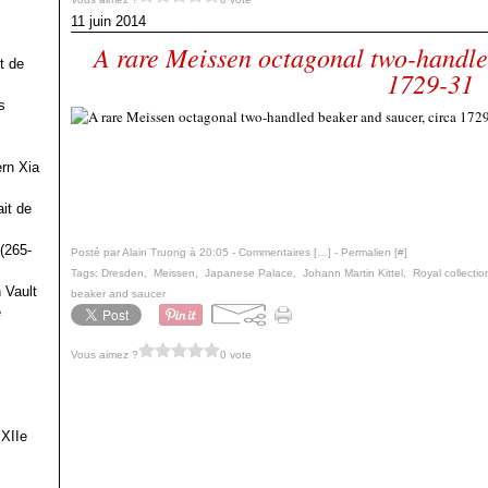
11 juin 2014
A rare Meissen octagonal two-handle
t de
1729-31
s
ern Xia
it de
(265-
Posté par Alain Truong à 20:05 -
Commentaires [
…
]
- Permalien [
#
]
Tags:
Dresden
,
Meissen
,
Japanese Palace
,
Johann Martin Kittel
,
Royal collecti
 Vault
beaker and saucer
e
Vous aimez ?
0 vote
 XIIe