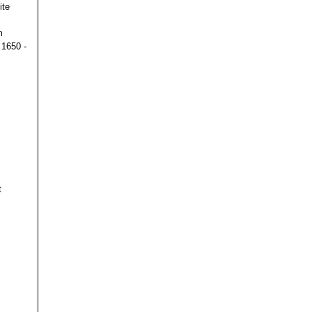
ite
m
 1650 -
t