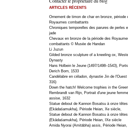
Contacter le propriétaire du blog
ARTICLES RÉCENTS
Ornement de timon de char en bronze, période 
Royaumes combattants
Chroniques temporelles des parures de perles e
jade
Chevaux en bronze de la période des Royaume
combattants © Musée de Handan
Li Juzun
Gilded bronze sculpture of a kneeling ox, West
Dynasty
Hans Holbein le Jeune (1497/1498–1543), Portra
Derich Born, 1533
Candélabre en céladon, dynastie Jin de l'Ouest 
316)
Down the hatch! Welcome trophies in the Green
Rembrandt van Rijn, Portrait d'une jeune femm
assise, 1632
Statue debout de Kannon Bosatsu à onze têtes
(Ekādaśamukha), Période Heian, Xe siècle,
Statue debout de Kannon Bosatsu à onze têtes
(Ekādaśamukha), Période Heian, IXe siècle
Amida Nyorai (Amitābha) assis, Période Heian,