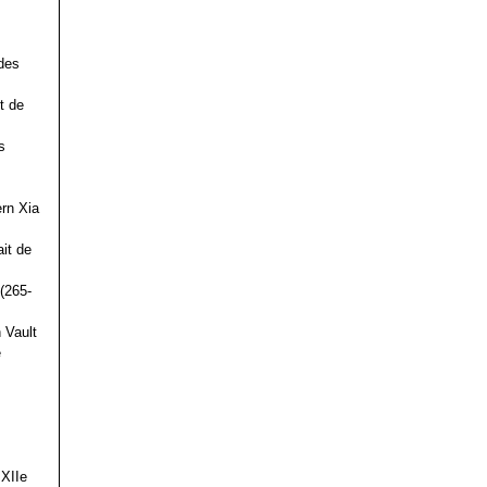
des
t de
s
ern Xia
it de
(265-
 Vault
e
 XIIe