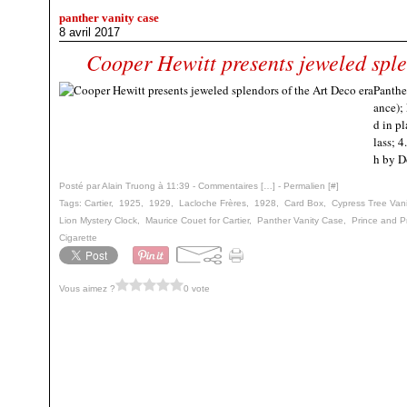
panther vanity case
8 avril 2017
Cooper Hewitt presents jeweled sple
Panthe
ance);
d in p
lass; 4
h by D
Posté par Alain Truong à 11:39 -
Commentaires [
…
]
- Permalien [
#
]
Tags:
Cartier
,
1925
,
1929
,
Lacloche Frères
,
1928
,
Card Box
,
Cypress Tree Van
Lion Mystery Clock
,
Maurice Couet for Cartier
,
Panther Vanity Case
,
Prince and P
Cigarette
Vous aimez ?
0 vote