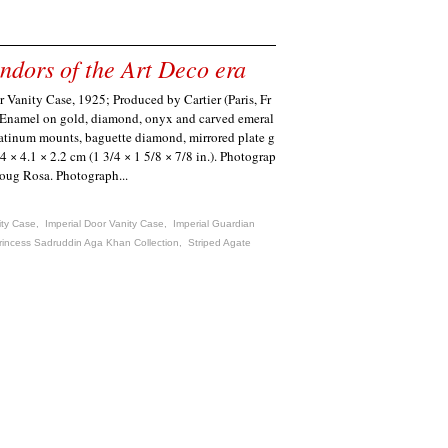
ndors of the Art Deco era
r Vanity Case, 1925; Produced by Cartier (Paris, Fr
 Enamel on gold, diamond, onyx and carved emeral
latinum mounts, baguette diamond, mirrored plate g
.4 × 4.1 × 2.2 cm (1 3/4 × 1 5/8 × 7/8 in.). Photograp
oug Rosa. Photograph...
ity Case
,
Imperial Door Vanity Case
,
Imperial Guardian
rincess Sadruddin Aga Khan Collection
,
Striped Agate