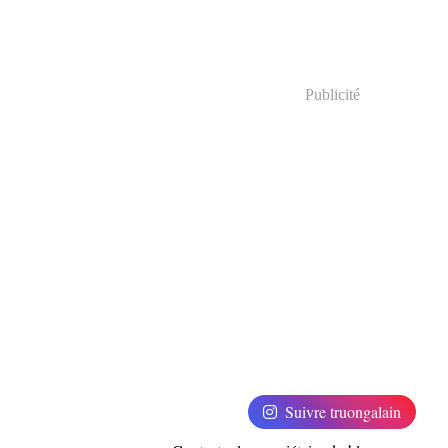
Publicité
Suivre truongalain