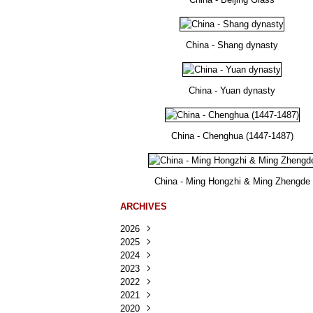
China - Shang dynasty
China - Yuan dynasty
China - Chenghua (1447-1487)
China - Ming Hongzhi & Ming Zhengde
ARCHIVES
2026
2025
Août
(23)
2024
Juillet
Décembre
(167)
(218)
2023
Juin
Novembre
Décembre
(103)
(124)
(95)
2022
Mai
Octobre
Novembre
Décembre
(100)
(140)
(137)
(150)
2021
Avril
Septembre
Octobre
Novembre
Décembre
(188)
(143)
(132)
(284)
(78)
2020
Mars
Août
Septembre
Octobre
Novembre
Décembre
(228)
(245)
(202)
(228)
(270)
(81)