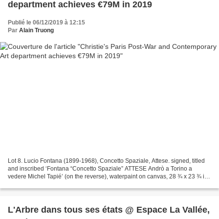
department achieves €79M in 2019
Publié le 06/12/2019 à 12:15
Par
Alain Truong
Lot 8. Lucio Fontana (1899-1968), Concetto Spaziale, Attese. signed, titled
and inscribed ‘Fontana “Concetto Spaziale” ATTESE Andrò a Torino a
vedere Michel Tapié’ (on the reverse), waterpaint on canvas, 28 ¾ x 23 ¾ in.
Painted in 1965. Estimate EUR 2,400,000...
L'Arbre dans tous ses états @ Espace La Vallée,