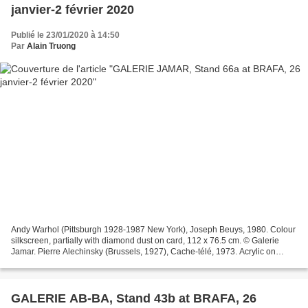
janvier-2 février 2020
Publié le 23/01/2020 à 14:50
Par
Alain Truong
Andy Warhol (Pittsburgh 1928-1987 New York), Joseph Beuys, 1980. Colour
silkscreen, partially with diamond dust on card, 112 x 76.5 cm. © Galerie
Jamar. Pierre Alechinsky (Brussels, 1927), Cache-télé, 1973. Acrylic on
paper laid on canvas, 115 x 153 cm....
GALERIE AB-BA, Stand 43b at BRAFA, 26