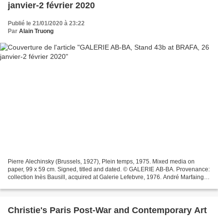
janvier-2 février 2020
Publié le 21/01/2020 à 23:22
Par
Alain Truong
Pierre Alechinsky (Brussels, 1927), Plein temps, 1975. Mixed media on
paper, 99 x 59 cm. Signed, titled and dated. © GALERIE AB-BA. Provenance:
collection Inès Bausill, acquired at Galerie Lefebvre, 1976. André Marfaing
(Toulouse 1925-1987 Paris), 1984N....
Christie's Paris Post-War and Contemporary Art