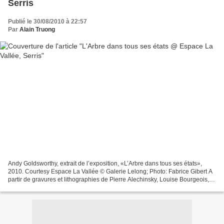
Serris
Publié le 30/08/2010 à 22:57
Par
Alain Truong
Andy Goldsworthy, extrait de l’exposition, «L’Arbre dans tous ses états»,
2010. Courtesy Espace La Vallée © Galerie Lelong; Photo: Fabrice Gibert A
partir de gravures et lithographies de Pierre Alechinsky, Louise Bourgeois,
James Brown, Andy Goldsworthy,...