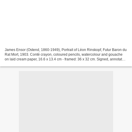
James Ensor (Ostend, 1860-1949), Portrait of Léon Rinskopf, Futur Baron du
Rat Mort, 1903. Conté crayon, coloured pencils, watercolour and gouache
on laid cream paper, 16.6 x 13.4 cm - framed: 36 x 32 cm. Signed, annotated,
located and dated: ‘Portrait...