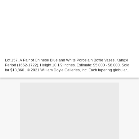
Lot 157. A Pair of Chinese Blue and White Porcelain Bottle Vases, Kangxi
Period (1662-1722). Height 10 1/2 inches. Estimate: $5,000 - $8,000. Sold
for $13,860 . © 2021 William Doyle Galleries, Inc. Each tapering globular
body painted with vertical panels...