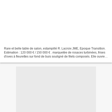
Rare et belle table de salon, estampillé R. Lacroix JME, Epoque Transition.
Estimation : 120 000 € / 150 000 € . marquetée de rosaces turbinées, frises
d'oves à fleurettes sur fond de buis souligné de filets composés. Elle ouvre
en ceinture par un tiroir...