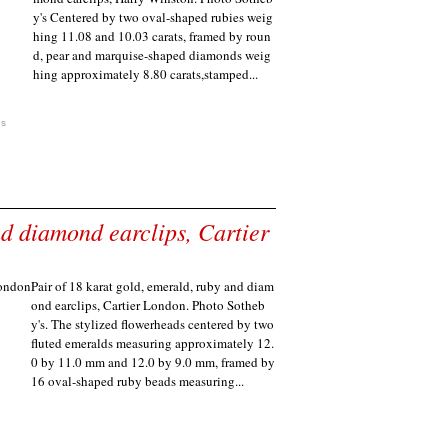
y's Centered by two oval-shaped rubies weig
hing 11.08 and 10.03 carats, framed by roun
d, pear and marquise-shaped diamonds weig
hing approximately 8.80 carats,stamped...
ps
nd diamond earclips, Cartier
Pair of 18 karat gold, emerald, ruby and diam
ond earclips, Cartier London. Photo Sotheb
y's. The stylized flowerheads centered by two
fluted emeralds measuring approximately 12.
0 by 11.0 mm and 12.0 by 9.0 mm, framed by
16 oval-shaped ruby beads measuring...