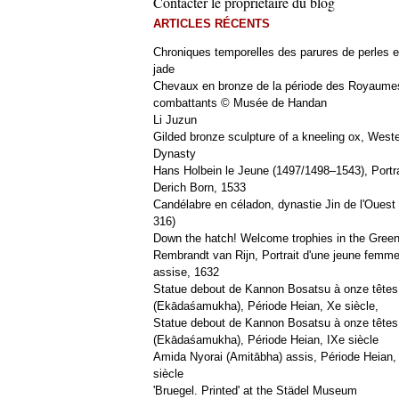
Contacter le propriétaire du blog
ARTICLES RÉCENTS
Chroniques temporelles des parures de perles e
jade
Chevaux en bronze de la période des Royaume
combattants © Musée de Handan
Li Juzun
Gilded bronze sculpture of a kneeling ox, West
Dynasty
Hans Holbein le Jeune (1497/1498–1543), Portra
Derich Born, 1533
Candélabre en céladon, dynastie Jin de l'Ouest 
316)
Down the hatch! Welcome trophies in the Green
Rembrandt van Rijn, Portrait d'une jeune femm
assise, 1632
Statue debout de Kannon Bosatsu à onze têtes
(Ekādaśamukha), Période Heian, Xe siècle,
Statue debout de Kannon Bosatsu à onze têtes
(Ekādaśamukha), Période Heian, IXe siècle
Amida Nyorai (Amitābha) assis, Période Heian,
siècle
'Bruegel. Printed' at the Städel Museum