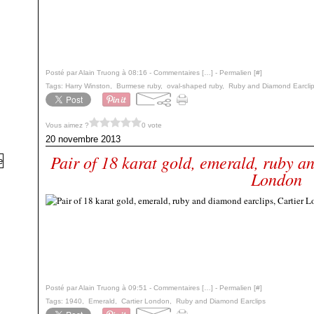
Posté par Alain Truong à 08:16 -
Commentaires [
…
]
- Permalien [
#
]
Tags:
Harry Winston
,
Burmese ruby
,
oval-shaped ruby
,
Ruby and Diamond Earcli
Vous aimez ?
0 vote
20 novembre 2013
Pair of 18 karat gold, emerald, ruby a
London
Posté par Alain Truong à 09:51 -
Commentaires [
…
]
- Permalien [
#
]
Tags:
1940
,
Emerald
,
Cartier London
,
Ruby and Diamond Earclips