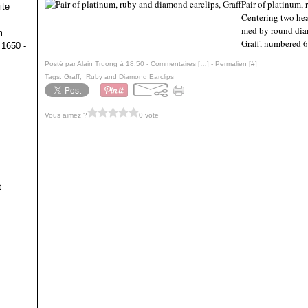
Pair of platinum,
ite
Centering two hea
med by round dia
m
Graff, numbered 
 1650 -
Posté par Alain Truong à 18:50 -
Commentaires [
…
]
- Permalien [
#
]
Tags:
Graff
,
Ruby and Diamond Earclips
Vous aimez ?
0 vote
t