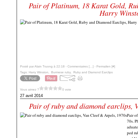
Pair of Platinum, 18 Karat Gold, R
Harry Winst
Posté par Alain Truong à 22:18 -
Commentaires [
…
]
- Permalien [
#
]
Tags:
Harry Winston
,
Burmese ruby
,
Ruby and Diamond Earclips
Vous aimez ?
0 vote
27 avril 2014
Pair of ruby and diamond earclips, 
Pair o
70s. P
aduate
ped ru