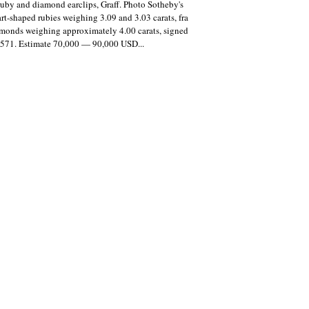
 ruby and diamond earclips, Graff. Photo Sotheby's
rt-shaped rubies weighing 3.09 and 3.03 carats, fra
monds weighing approximately 4.00 carats, signed
6571. Estimate 70,000 — 90,000 USD...