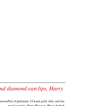
 and diamond earclips, Harry
Pair of platinum, 18 karat gold, ruby and dia
mond earclips, Harry Winston. Photo Sotheb