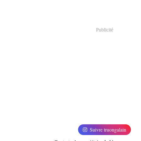
Publicité
Suivre truongalain