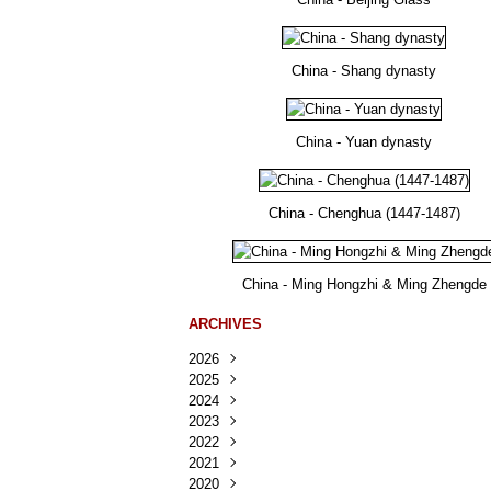
China - Shang dynasty
China - Yuan dynasty
China - Chenghua (1447-1487)
China - Ming Hongzhi & Ming Zhengde
ARCHIVES
2026
2025
Août
(22)
2024
Juillet
Décembre
(167)
(218)
2023
Juin
Novembre
Décembre
(103)
(124)
(95)
2022
Mai
Octobre
Novembre
Décembre
(100)
(140)
(137)
(150)
2021
Avril
Septembre
Octobre
Novembre
Décembre
(188)
(143)
(132)
(284)
(78)
2020
Mars
Août
Septembre
Octobre
Novembre
Décembre
(228)
(245)
(202)
(228)
(270)
(81)