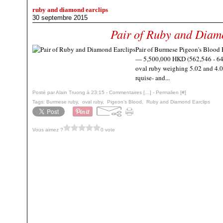
ruby and diamond earclips
30 septembre 2015
Pair of Ruby and Diam
Pair of Burmese Pigeon's Blood
— 5,500,000 HKD (562,546 - 644
oval ruby weighing 5.02 and 4.01
rquise- and...
Posté par Alain Truong à 23:15 -
Commentaires [
…
]
- Permalien [
#
]
Tags:
Burmese ruby
,
oval ruby
,
Pigeon’s Blood
,
Ruby and Diamond Earclips
Vous aimez ?
0 vote