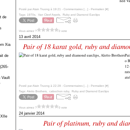
ned Va
Posté par Alain Truong à 19:21 -
Commentaires [
…
]
- Permalien [
#
]
Tags:
1970s
,
Van Cleef Arpels
,
Ruby and Diamond Earclips
t de
s
Vous aimez ?
0 vote
13 avril 2014
Pair of 18 karat gold, ruby and diamon
ern Xia
Pai
it de
o B
12 
(265-
rat
ate
 Vault
e
Posté par Alain Truong à 22:28 -
Commentaires [
…
]
- Permalien [
#
]
Tags:
Aletto Brothers
,
cabochon ruby
,
Ruby and Diamond Earclips
Vous aimez ?
0 vote
24 janvier 2014
 XIIe
Pair of platinum, ruby and dia