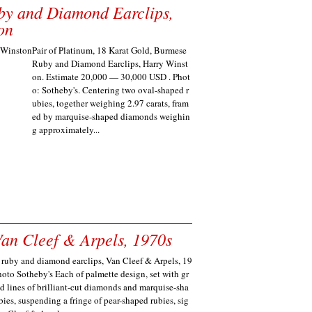
uby and Diamond Earclips,
on
Pair of Platinum, 18 Karat Gold, Burmese
Ruby and Diamond Earclips, Harry Winst
on. Estimate 20,000 — 30,000 USD . Phot
o: Sotheby's. Centering two oval-shaped r
ubies, together weighing 2.97 carats, fram
ed by marquise-shaped diamonds weighin
g approximately...
Van Cleef & Arpels, 1970s
f ruby and diamond earclips, Van Cleef & Arpels, 19
hoto Sotheby's Each of palmette design, set with gr
d lines of brilliant-cut diamonds and marquise-sha
bies, suspending a fringe of pear-shaped rubies, sig