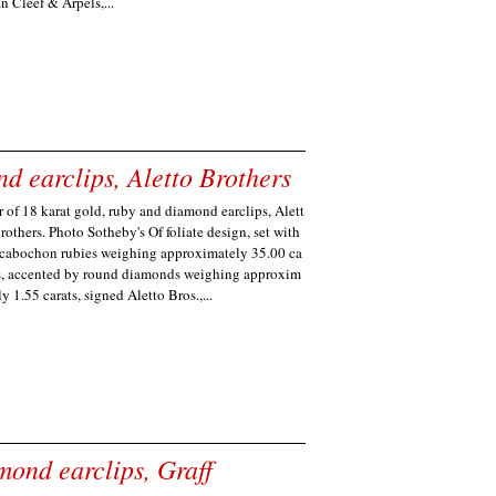
n Cleef & Arpels,...
d earclips, Aletto Brothers
r of 18 karat gold, ruby and diamond earclips, Alett
rothers. Photo Sotheby's Of foliate design, set with
cabochon rubies weighing approximately 35.00 ca
s, accented by round diamonds weighing approxim
ly 1.55 carats, signed Aletto Bros.,...
mond earclips, Graff