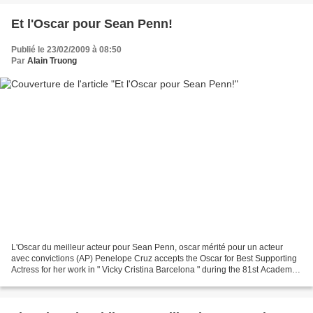
Et l'Oscar pour Sean Penn!
Publié le 23/02/2009 à 08:50
Par
Alain Truong
L'Oscar du meilleur acteur pour Sean Penn, oscar mérité pour un acteur
avec convictions (AP) Penelope Cruz accepts the Oscar for Best Supporting
Actress for her work in " Vicky Cristina Barcelona " during the 81st Academy
Awards Sunday, Feb. 22, 2009,...