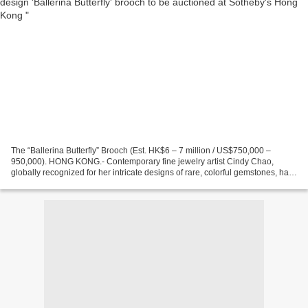
The “Ballerina Butterfly” Brooch (Est. HK$6 – 7 million / US$750,000 –
950,000). HONG KONG.- Contemporary fine jewelry artist Cindy Chao,
globally recognized for her intricate designs of rare, colorful gemstones, has
collaborated with actress, entrepreneur...