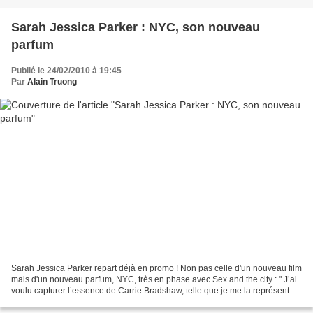
Sarah Jessica Parker : NYC, son nouveau
parfum
Publié le 24/02/2010 à 19:45
Par
Alain Truong
Sarah Jessica Parker repart déjà en promo ! Non pas celle d'un nouveau film
mais d'un nouveau parfum, NYC, très en phase avec Sex and the city : " J’ai
voulu capturer l’essence de Carrie Bradshaw, telle que je me la représente
dans ma tête en train de...