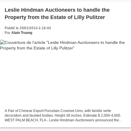
Leslie Hindman Auctioneers to handle the
Property from the Estate of Lilly Pulitzer
Publié le 29/01/2014 à 18:44
Par
Alain Truong
A Pair of Chinese Export Porcelain Covered Urns, with famille verte
decoration and faceted bodies. Height 38 inches. Estimate $ 2,000-4,000.
WEST PALM BEACH, FLA.- Leslie Hindman Auctioneers announced the
sale of the estate of iconic Palm Beach fashion...