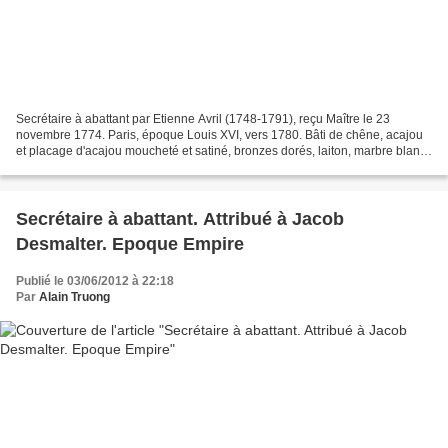
Secrétaire à abattant par Etienne Avril (1748-1791), reçu Maître le 23
novembre 1774. Paris, époque Louis XVI, vers 1780. Bâti de chêne, acajou
et placage d'acajou moucheté et satiné, bronzes dorés, laiton, marbre blanc
et cuir. Estampillé E. AVRIL et...
Secrétaire à abattant. Attribué à Jacob
Desmalter. Epoque Empire
Publié le 03/06/2012 à 22:18
Par
Alain Truong