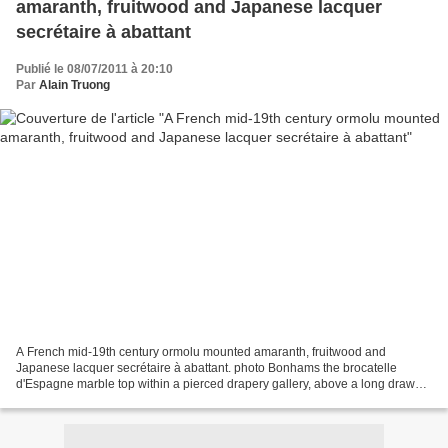
amaranth, fruitwood and Japanese lacquer
secrétaire à abattant
Publié le 08/07/2011 à 20:10
Par
Alain Truong
A French mid-19th century ormolu mounted amaranth, fruitwood and
Japanese lacquer secrétaire à abattant. photo Bonhams the brocatelle
d'Espagne marble top within a pierced drapery gallery, above a long drawer
centred by a female mask issuing floral garlands,...