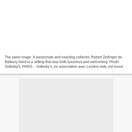
The salon rouge. A passionate and exacting collector, Robert Zellinger de
Balkany lived in a setting that was both luxurious and welcoming. Photo:
Sotheby's. PARIS .- Sotheby’s, en association avec Leclère-mdv, est honorée
d’annoncer la vente de la collection...