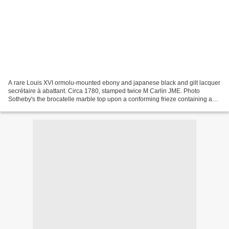
A rare Louis XVI ormolu-mounted ebony and japanese black and gilt lacquer
secrétaire à abattant. Circa 1780, stamped twice M Carlin JME. Photo
Sotheby's the brocatelle marble top upon a conforming frieze containing a
central drawer and mounted with ormolu...