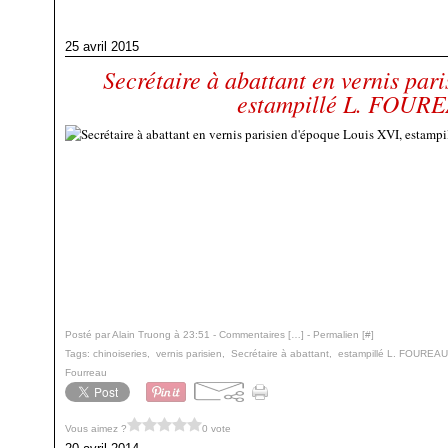
25 avril 2015
Secrétaire à abattant en vernis par
estampillé L. FOUR
Posté par Alain Truong à 23:51 -
Commentaires [
…
]
- Permalien [
#
]
Tags:
chinoiseries
,
vernis parisien
,
Secrétaire à abattant
,
estampillé L. FOUREAU
Fourreau
Vous aimez ?
0 vote