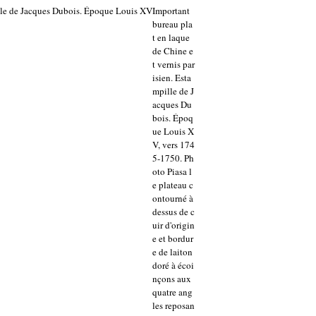
Important
bureau pla
t en laque
de Chine e
t vernis par
isien. Esta
mpille de J
acques Du
bois. Époq
ue Louis X
V, vers 174
5-1750. Ph
oto Piasa l
e plateau c
ontourné à
dessus de c
uir d'origin
e et bordur
e de laiton
doré à écoi
nçons aux
quatre ang
les reposan