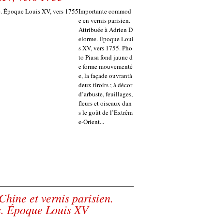
Importante commod
e en vernis parisien.
Attribuée à Adrien D
elorme. Époque Loui
s XV, vers 1755. Pho
to Piasa fond jaune d
e forme mouvementé
e, la façade ouvrantà
deux tiroirs ; à décor
d’arbuste, feuillages,
fleurs et oiseaux dan
s le goût de l’Extrêm
e-Orient...
Chine et vernis parisien.
s. Époque Louis XV