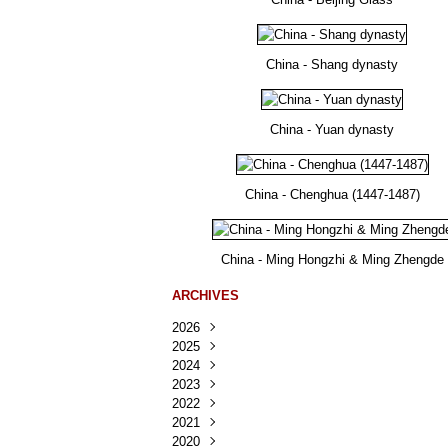
China - Shang dynasty
China - Yuan dynasty
China - Chenghua (1447-1487)
China - Ming Hongzhi & Ming Zhengde
ARCHIVES
2026
2025
Août
(22)
2024
Juillet
Décembre
(167)
(218)
2023
Juin
Novembre
Décembre
(103)
(124)
(95)
2022
Mai
Octobre
Novembre
Décembre
(100)
(140)
(137)
(150)
2021
Avril
Septembre
Octobre
Novembre
Décembre
(188)
(143)
(132)
(284)
(78)
2020
Mars
Août
Septembre
Octobre
Novembre
Décembre
(228)
(245)
(202)
(228)
(270)
(81)