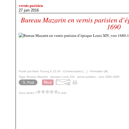
vernis parisien
27 juin 2016
Bureau Mazarin en vernis parisien d’é
1690
Posté par Alain Truong à 23:34 -
Commentaires [
…
]
- Permalien [
#
]
Tags:
Bureau Mazarin
,
époque Louis XIV
,
vernis parisien
,
vers 1680-1690
Vous aimez ?
0 vote