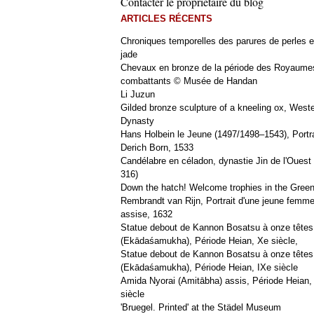
Contacter le propriétaire du blog
ARTICLES RÉCENTS
Chroniques temporelles des parures de perles e
jade
Chevaux en bronze de la période des Royaume
combattants © Musée de Handan
Li Juzun
Gilded bronze sculpture of a kneeling ox, West
Dynasty
Hans Holbein le Jeune (1497/1498–1543), Portra
Derich Born, 1533
Candélabre en céladon, dynastie Jin de l'Ouest 
316)
Down the hatch! Welcome trophies in the Green
Rembrandt van Rijn, Portrait d'une jeune femm
assise, 1632
Statue debout de Kannon Bosatsu à onze têtes
(Ekādaśamukha), Période Heian, Xe siècle,
Statue debout de Kannon Bosatsu à onze têtes
(Ekādaśamukha), Période Heian, IXe siècle
Amida Nyorai (Amitābha) assis, Période Heian,
siècle
'Bruegel. Printed' at the Städel Museum