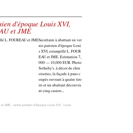
isien d'époque Louis XVI,
EAU et JME
Secrétaire à abattant en ver
nis parisien d'époque Loui
s XVI, estampillé L. FOUR
EAU et JME. Estimation 7,
000 — 10,000 EUR. Photo
Sotheby's. à décor de chin
oiseries, la façade à pans c
oupés ouvrant à quatre tiro
irs et un abattant découvra
nt cinq casiers...
 et JME
,
vernis parisien d'époque Louis XVI
,
Louis