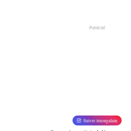
Publicité
Suivre truongalain