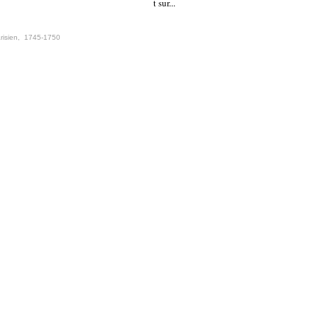
t sur...
risien
,
1745-1750