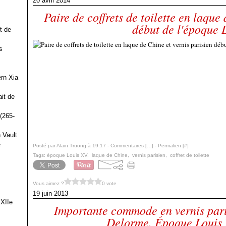
20 avril 2014
Paire de coffrets de toilette en laque
début de l'époque 
t de
s
ern Xia
it de
(265-
 Vault
e
Posté par Alain Truong à 19:17 -
Commentaires [
…
]
- Permalien [
#
]
Tags:
époque Louis XV
,
laque de Chine
,
vernis parisien
,
coffret de toilette
Vous aimez ?
0 vote
19 juin 2013
 XIIe
Importante commode en vernis pari
Delorme. Époque Louis 