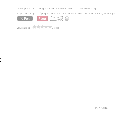
Posté par Alain Truong à 22:49 -
Commentaires [
…
]
- Permalien [
#
]
Tags:
bureau plat
,
époque Louis XV
,
Jacques Dubois
,
laque de Chine
,
vernis pa
Vous aimez ?
0 vote
Publicité