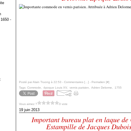
ite
m
 1650 -
t
Posté par Alain Truong à 22:53 -
Commentaires [
…
]
- Permalien [
#
]
Tags:
Commode
,
époque Louis XV
,
vernis parisien
,
Adrien Delorme
,
1755
Vous aimez ?
0 vote
19 juin 2013
Important bureau plat en laque de 
Estampille de Jacques Duboi