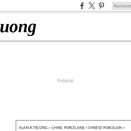
ruong
Publicité
ALAIN.R.TRUONG
>
CHINE, PORCELAINE / CHINESE PORCELAIN
>