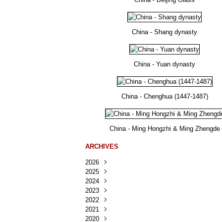
China - Shang dynasty
China - Yuan dynasty
China - Chenghua (1447-1487)
China - Ming Hongzhi & Ming Zhengde
ARCHIVES
2026
2025
Août
(22)
2024
Juillet
Décembre
(167)
(218)
2023
Juin
Novembre
Décembre
(103)
(124)
(95)
2022
Mai
Octobre
Novembre
Décembre
(100)
(140)
(137)
(150)
2021
Avril
Septembre
Octobre
Novembre
Décembre
(188)
(143)
(132)
(284)
(78)
2020
Mars
Août
Septembre
Octobre
Novembre
Décembre
(228)
(245)
(202)
(228)
(270)
(81)