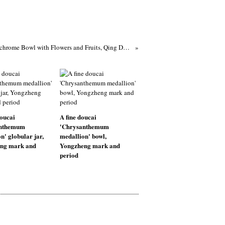
Polychrome Bowl with Flowers and Fruits, Qing Dynasty, Kangxi Reign 1662-1722
oucai
A fine doucai
anthemum
'Chrysanthemum
n' globular jar,
medallion' bowl,
ng mark and
Yongzheng mark and
period