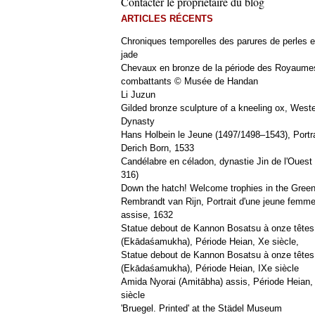
Contacter le propriétaire du blog
ARTICLES RÉCENTS
Chroniques temporelles des parures de perles e
jade
Chevaux en bronze de la période des Royaume
combattants © Musée de Handan
Li Juzun
Gilded bronze sculpture of a kneeling ox, West
Dynasty
Hans Holbein le Jeune (1497/1498–1543), Portra
Derich Born, 1533
Candélabre en céladon, dynastie Jin de l'Ouest 
316)
Down the hatch! Welcome trophies in the Green
Rembrandt van Rijn, Portrait d'une jeune femm
assise, 1632
Statue debout de Kannon Bosatsu à onze têtes
(Ekādaśamukha), Période Heian, Xe siècle,
Statue debout de Kannon Bosatsu à onze têtes
(Ekādaśamukha), Période Heian, IXe siècle
Amida Nyorai (Amitābha) assis, Période Heian,
siècle
'Bruegel. Printed' at the Städel Museum