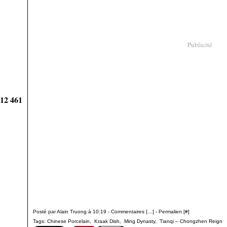
Publicité
912 461
Posté par Alain Truong à 10:19 -
Commentaires [
…
]
- Permalien [
#
]
Tags:
Chinese Porcelain
,
Kraak Dish
,
Ming Dynasty
,
Tianqi – Chongzhen Reign