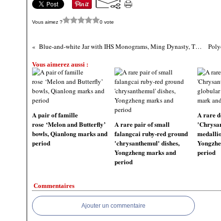
Vous aimez ?
0 vote
Blue-and-white Jar with IHS Monograms, Ming Dynasty, Tianqi–Chongzhen Reign 1621-1644
Vous aimerez aussi :
A pair of famille
A rare d
rose ‘Melon and Butterfly’
A rare pair of small
'Chrys
bowls, Qianlong marks and
falangcai ruby-red ground
medallio
period
'chrysanthemul' dishes,
Yongzhe
Yongzheng marks and
period
period
Commentaires
Ajouter un commentaire