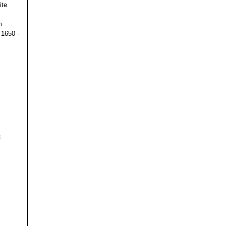
ite
m
 1650 -
t