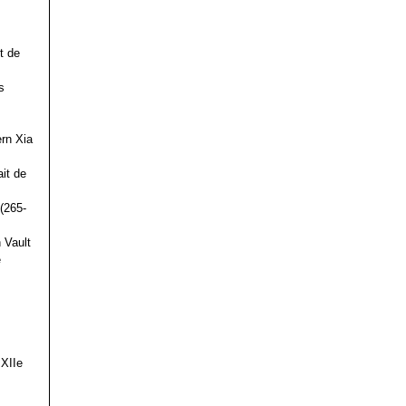
t de
s
ern Xia
it de
(265-
 Vault
e
 XIIe