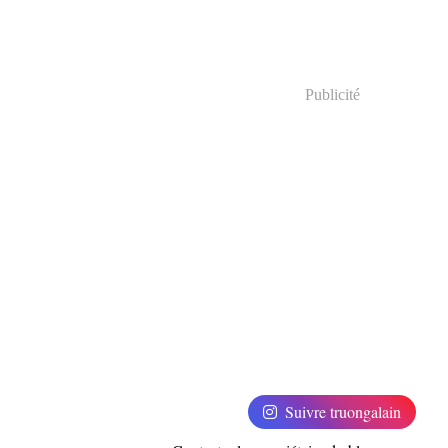
Publicité
Suivre truongalain