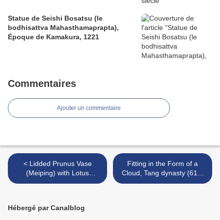
Statue de Seishi Bosatsu (le
bodhisattva Mahasthamaprapta),
Époque de Kamakura, 1221
Commentaires
Ajouter un commentaire
< Lidded Prunus Vase
Fitting in the Form of a
(Meiping) with Lotus
Cloud, Tang dynasty (618-
Sprays, Southern Song
907) >
dynasty (1127-1279)
Hébergé par Canalblog