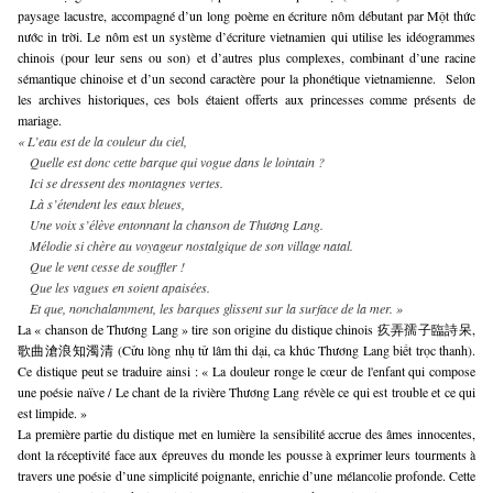
paysage lacustre, accompagné d’un long poème en écriture nôm débutant par Một thức
nước in trời. Le nôm est un système d’écriture vietnamien qui utilise les idéogrammes
chinois (pour leur sens ou son) et d’autres plus complexes, combinant d’une racine
sémantique chinoise et d’un second caractère pour la phonétique vietnamienne. Selon
les archives historiques, ces bols étaient offerts aux princesses comme présents de
mariage.
« L’eau est de la couleur du ciel,
Quelle est donc cette barque qui vogue dans le lointain ?
Ici se dressent des montagnes vertes.
Là s’étendent les eaux bleues,
Une voix s’élève entonnant la chanson de Thương Lang.
Mélodie si chère au voyageur nostalgique de son village natal.
Que le vent cesse de souffler !
Que les vagues en soient apaisées.
Et que, nonchalamment, les barques glissent sur la surface de la mer. »
La « chanson de Thương Lang » tire son origine du distique chinois 疚弄孺子臨詩呆,
歌曲滄浪知濁清 (Cửu lòng nhụ tử lâm thi dại, ca khúc Thương Lang biết trọc thanh).
Ce distique peut se traduire ainsi : « La douleur ronge le cœur de l'enfant qui compose
une poésie naïve / Le chant de la rivière Thương Lang révèle ce qui est trouble et ce qui
est limpide. »
La première partie du distique met en lumière la sensibilité accrue des âmes innocentes,
dont la réceptivité face aux épreuves du monde les pousse à exprimer leurs tourments à
travers une poésie d’une simplicité poignante, enrichie d’une mélancolie profonde. Cette