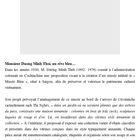
Monsieur Duong Minh Thoi, un rêve bleu…
Dans les années 1930, M. Dương Minh Thới (1892- 1978) soumit à l’administration
coloniale en Cochinchine une proposition visant à la création d’un musée intitulé le «
Musée Bleu », situé à Saigon, afin de préserver et valoriser le patrimoine culturel
vietnamien.
Son projet prévoyait l’aménagement de ce musée au bord de l’arroyo de l’Avalanche
(actuellement rạch Thị Nghè), «
dans un jardin où ne seraient plantés que des arbres
du pays, construire une maison annamite : colonnes en bois de trắc (teck), sculptures
laquées de rouge et d’or.
Là, on installerait dans des vitrines style annamite la
collection
. » À l’intérieur, il proposait d’exposer une collection variée d’objets classifiés
et présentés dans des vitrines conçues dans un style typiquement annamite. Chaque
pièce aurait été minutieusement cataloguée, étiquetée et organisée selon son usage et son