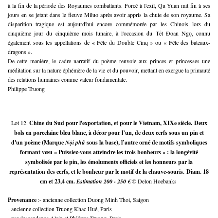
à la fin de la période des Royaumes combattants. Forcé à l'exil, Qu Yuan mit fin à ses
jours en se jetant dans le fleuve Miluo après avoir appris la chute de son royaume. Sa
disparition tragique est aujourd'hui encore commémorée par les Chinois lors du
cinquième jour du cinquième mois lunaire, à l'occasion du Tết Đoan Ngọ, connu
également sous les appellations de « Fête du Double Cinq » ou « Fête des bateaux-
dragons ».
De cette manière, le cadre narratif du poème renvoie aux princes et princesses une
méditation sur la nature éphémère de la vie et du pouvoir, mettant en exergue la primauté
des relations humaines comme valeur fondamentale.
Philippe Truong
Lot 12.
Chine du Sud pour l'exportation, et pour le Vietnam, XIXe siècle.
Deux
bols en porcelaine bleu blanc, à décor pour l’un, de deux cerfs sous un pin et
d'un poème (Marque
Nội phủ
sous la base), l’autre orné de motifs symboliques
formant vœu « Puissiez-vous atteindre les trois bonheurs » : la longévité
symbolisée par le pin, les émoluments officiels et les honneurs par la
représentation des cerfs, et le bonheur par le motif de la chauve-souris.
Diam. 18
cm et 23,4 cm.
Estimation 200 - 250 €
© Delon Hoebanks
Provenance 
:- ancienne collection Duong Minh Thoi, Saigon
- ancienne collection Truong Khac Huê, Paris