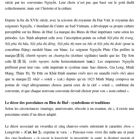
siècle par les souverains Nguyễn. Leur choix n’est pas que basé sur le goût dudit
collectionneur, mais sur l’histoire et la culture.
Depuis la fin du XVIe siècle, avec la scission du royaume du Đại Việt, le royaume des
seigneurs Nguyễn, s’étendant du Centre au Sud Vietnam, a développé sa propre culture
perceptible sur les Bleus de Hué. La marque des Bleus de Hué impériaux varie selon les
périodes. Les Trịnh adoptent celle avec l’inscription peinte en cobalt
Nội phủ thị trung,
Nội phủ thị hữu, Nội phủ thị đông, Nội phủ thị nam
ou
bắc
et
Nội phủ thị đoài
(pour la
concubine Đặng) modelé blanc sur blanc. Le seigneur Nguyễn Phúc Chu préfère la
marque清玩 (
thanh ngoạn
) en
zhuangzhu
(écriture sigillaire) tandis que les Tây Sơn
celle珍清玩 (
trân ngoạn
) écrite horizontalement
(cat.)
. Les empereurs Nguyễn
préfèrent pour leur vais- selle impériale le système nian- hao chinois, Gia Long, Minh
Mạng, Thiệu Trị, Tự Đức ou Khải Định niantao (
niên tạo
) ou nianzhi (
niên chế
) ainsi
que la marque日
nhật
« soleil » (cat.) depuis qu’en 1823 Minh Mạng composa un
poème de vingt idéogrammes choisis parmi ceux de la clef « soleil », emblème du
souverain, et que chaque nouveau souverain devrait choisir pour son « nom cultuel ».
Le décor des porcelaines en Bleu de Huế : symbolisme et traditions
Selon les circonstances (mariage, anniversaire, réussite à un examen, etc.), il existe une
porcelaine ornée d’un décor adapté.
Le décor associant un swastika et cinq chauves-souris entourant le caractère
shou
«
Longévité » (
Cat. lot 2
), exprime le vœu : « Puissiez-vous vivre dix mille ans et jouir
des cinq bonheurs » (à savoir la longévité, la prospérité, la santé, la droiture morale et