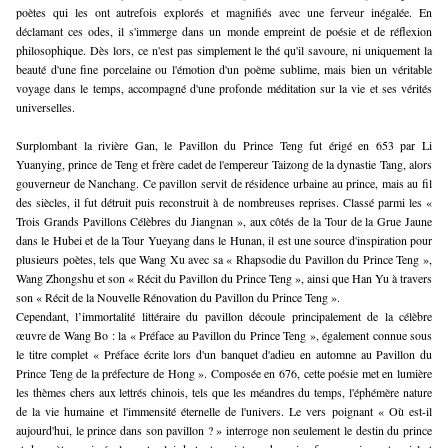
poètes qui les ont autrefois explorés et magnifiés avec une ferveur inégalée. En 
déclamant ces odes, il s'immerge dans un monde empreint de poésie et de réflexion 
philosophique. Dès lors, ce n'est pas simplement le thé qu'il savoure, ni uniquement la 
beauté d'une fine porcelaine ou l'émotion d'un poème sublime, mais bien un véritable 
voyage dans le temps, accompagné d'une profonde méditation sur la vie et ses vérités 
universelles.
Surplombant la rivière Gan, le Pavillon du Prince Teng fut érigé en 653 par Li 
Yuanying, prince de Teng et frère cadet de l'empereur Taizong de la dynastie Tang, alors 
gouverneur de Nanchang. Ce pavillon servit de résidence urbaine au prince, mais au fil 
des siècles, il fut détruit puis reconstruit à de nombreuses reprises. Classé parmi les « 
Trois Grands Pavillons Célèbres du Jiangnan », aux côtés de la Tour de la Grue Jaune 
dans le Hubei et de la Tour Yueyang dans le Hunan, il est une source d'inspiration pour 
plusieurs poètes, tels que Wang Xu avec sa « Rhapsodie du Pavillon du Prince Teng », 
Wang Zhongshu et son « Récit du Pavillon du Prince Teng », ainsi que Han Yu à travers 
son « Récit de la Nouvelle Rénovation du Pavillon du Prince Teng ».
Cependant, l’immortalité littéraire du pavillon découle principalement de la célèbre 
œuvre de Wang Bo : la « Préface au Pavillon du Prince Teng », également connue sous 
le titre complet « Préface écrite lors d'un banquet d'adieu en automne au Pavillon du 
Prince Teng de la préfecture de Hong ». Composée en 676, cette poésie met en lumière 
les thèmes chers aux lettrés chinois, tels que les méandres du temps, l'éphémère nature 
de la vie humaine et l'immensité éternelle de l'univers. Le vers poignant « Où est-il 
aujourd'hui, le prince dans son pavillon ? » interroge non seulement le destin du prince 