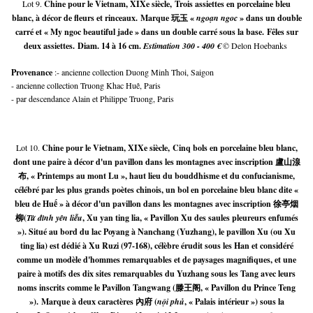
Lot 9.
Chine pour le Vietnam, XIXe siècle,
Trois assiettes en porcelaine bleu
blanc, à décor de fleurs et rinceaux.
Marque 玩玉 «
ngoạn ngoc
» dans un double
carré et « My ngoc beautiful jade » dans un double carré sous la base.
Fêles sur
deux assiettes.
Diam. 14 à 16 cm.
Estimation 300 - 400 €
© Delon Hoebanks
Provenance 
:- ancienne collection Duong Minh Thoi, Saigon
- ancienne collection Truong Khac Huê, Paris
- par descendance Alain et Philippe Truong, Paris
Lot 10.
Chine pour le Vietnam, XIXe siècle,
Cinq bols en porcelaine bleu blanc,
dont une paire à décor d'un pavillon dans les montagnes avec inscription 盧山湶
布, « Printemps au mont Lu », haut lieu du bouddhisme et du confucianisme,
célébré par les plus grands poètes chinois, un bol en porcelaine bleu blanc dite «
bleu de Huế » à décor d'un pavillon dans les montagnes avec inscription 徐亭烟
柳(
Từ
đình yên liễu
, Xu yan ting lia, « Pavillon Xu des saules pleureurs enfumés
»). Situé au bord du lac Poyang à Nanchang (Yuzhang), le pavillon Xu (ou Xu
ting lia) est dédié à Xu Ruzi (97-168), célèbre érudit sous les Han et considéré
comme un modèle d'hommes remarquables et de paysages magnifiques, et une
paire à motifs des dix sites remarquables du Yuzhang sous les Tang avec leurs
noms inscrits comme le Pavillon Tangwang (滕王阁, « Pavillon du Prince Teng
»).
Marque à deux caractères 內府 (
nội phủ
, « Palais intérieur ») sous la