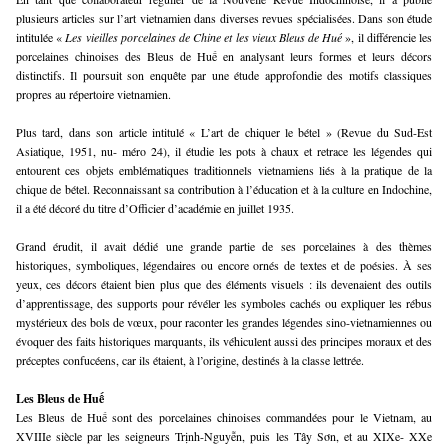
plusieurs articles sur l’art vietnamien dans diverses revues spécialisées. Dans son étude
intitulée «
Les vieilles porcelaines de Chine et les vieux Bleus de Hué
», il différencie les
porcelaines chinoises des Bleus de Huế en analysant leurs formes et leurs décors
distinctifs. Il poursuit son enquête par une étude approfondie des motifs classiques
propres au répertoire vietnamien.
Plus tard, dans son article intitulé « L’art de chiquer le bétel » (Revue du Sud-Est
Asiatique, 1951, nu- méro 24), il étudie les pots à chaux et retrace les légendes qui
entourent ces objets emblématiques traditionnels vietnamiens liés à la pratique de la
chique de bétel. Reconnaissant sa contribution à l’éducation et à la culture en Indochine,
il a été décoré du titre d’Officier d’académie en juillet 1935.
Grand érudit, il avait dédié une grande partie de ses porcelaines à des thèmes
historiques, symboliques, légendaires ou encore ornés de textes et de poésies.
À ses
yeux, ces décors étaient bien plus que des éléments visuels : ils devenaient des outils
d’apprentissage, des supports pour révéler les symboles cachés ou expliquer les rébus
mystérieux des bols de vœux, pour raconter les grandes légendes sino-vietnamiennes ou
évoquer des faits historiques marquants, ils véhiculent aussi des principes moraux et des
préceptes confucéens, car ils étaient, à l’origine, destinés à la classe lettrée.
Les Bleus de Huế
Les Bleus de Huế sont des porcelaines chinoises commandées pour le Vietnam, au
XVIIIe siècle par les seigneurs Trịnh-Nguyễn, puis les Tây Sơn, et au XIXe- XXe