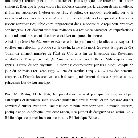
(illustrée par l'enfant poète) à un détachement philosophique, une réflexion sur l’ordre
universel. Bien que le poète endure les douleurs causées par la candeur de ses émotions,
il finit par apprendre à observer les flux et reflux du monde, représentés par « le
mouvement des eaux ». Reconnaître ce qui est « trouble » et ce qui est « limpide »
revient à trouver l’équilibre entre l'engagement dans la société et le repli pour préserver
son intégrité. Cela devient aussi une invitation à la résilience : accepter les imperfections
du monde tout en sachant discerner et cultiver une pureté intérieure.
Ainsi, le poème
Một thức nước in trời
ne se limite pas à un simple adieu au voyageur, il
soulève une réflexion profonde sur le destin, la vie et la mort, à travers la figure de Qu
Yuan, un éminent ministre de l'État de Chu à la fin de la période des Royaumes
combattants. Envoyé en exil, Qu Yuan se suicida dans le fleuve Miluo après avoir
appris la chute de son royaume. Sa mort est commémorée par les Chinois chaque 5e
jour du 5e mois (Tết Đoan Ngọ, « Fête du Double Cinq » ou « Fête des bateaux-
dragons »).
D’après les archives, ces bols sont généralement offerts aux princes at aux
princesses lors de leur mariage.
Pour M. Dương Minh Thới, les porcelaines ne sont pas que de simples objets
esthétiques et décoratifs mais doivent porter une âme et véhiculer un message dont il
convient d’étudier avec soin. Une telle lecture nous transporte vers un monde littéraire,
poétique et philosophique. Pour cette raison, il se plaisait de désigner sa collection sa «
Bibliothèque de porcelaine » ou encore sa « Bibliothèque Bleue ».