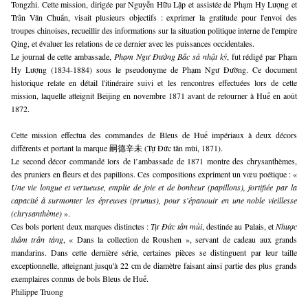
Tongzhi. Cette mission, dirigée par Nguyễn Hữu Lập et assistée de Phạm Hy Lượng et 
Trần Văn Chuẩn, visait plusieurs objectifs : exprimer la gratitude pour l'envoi des 
troupes chinoises, recueillir des informations sur la situation politique interne de l'empire 
Qing, et évaluer les relations de ce dernier avec les puissances occidentales.
Le journal de cette ambassade, 
Phạm Ngư Đường Bắc sà nhật ký
, fut rédigé par Phạm 
Hy Lượng (1834-1884) sous le pseudonyme de Phạm Ngư Đường. Ce document 
historique relate en détail l'itinéraire suivi et les rencontres effectuées lors de cette 
mission, laquelle atteignit Beijing en novembre 1871 avant de retourner à Huế en août 
1872.
Cette mission effectua des commandes de Bleus de Huế impériaux à deux décors 
différents et portant la marque 嗣德辛未 (Tự Đức tân mùi, 1871).
Le second décor commandé lors de l’ambassade de 1871 montre des chrysanthèmes, 
des pruniers en fleurs et des papillons. Ces compositions expriment un vœu poétique : « 
Une vie longue et vertueuse, emplie de joie et de bonheur (papillons), fortifiée par la 
capacité à surmonter les épreuves (prunus), pour s'épanouir en une noble vieillesse 
(chrysanthème)
 ». 
Ces bols portent deux marques distinctes : 
Tự Đức tân mùi
, destinée au Palais, et 
Nhược 
thâm trân tàng
, « Dans la collection de Roushen », servant de cadeau aux grands 
mandarins. Dans cette dernière série, certaines pièces se distinguent par leur taille 
exceptionnelle, atteignant jusqu'à 22 cm de diamètre faisant ainsi partie des plus grands 
exemplaires connus de bols Bleus de Huế.
Philippe Truong 