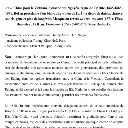
Lot 4.
Chine pour le Vietnam, dynastie des Nguyễn, règne de Tự Đức (1848-1883),
1871. Bol en porcelaine bleu blanc dite « bleu de Huế » à décor de daims, chauve-
souris, grue et pins de longévité. Marque au revers
Tự Đức Tân mùi
(1871). Fêles.
Diamètre : 17,8 cm.
Estimation 1 500 - 2 000 €
© Delon Hoebanks
Provenance 
:- ancienne collection Duong Minh Thoi, Saigon
- ancienne collection Truong Khac Huê, Paris
- par descendance Alain et Philippe Truong, Paris
Note
: L'année Mậu Thìn (1868), l'empereur Tự Đức confia à Nguyễn Thuật et Lê Tuân 
la mission diplomatique de se rendre en Chine. L'objectif principal de cette délégation 
était de demander une assistance militaire auprès des gouverneurs des provinces du 
Guangxi et du Guangdong, en vue de réprimer les dernières résistances liées à la révolte 
des Taiping dans les régions frontalières entre la Chine et le Vietnam. Cependant, la 
coopération entre les deux armées se révéla peu fructueuse. Bien que le dernier chef 
Taiping ait été capturé et tué dans la citadelle de Bắc Ninh, les chefs rebelles des factions 
des Pavillons Noir et Jaune continuèrent à perturber les provinces frontalières.
En 1870, Tự Đức dépêcha une nouvelle délégation auprès de la cour impériale de 
Tongzhi. Cette mission, dirigée par Nguyễn Hữu Lập et assistée de Phạm Hy Lượng et 
Trần Văn Chuẩn, visait plusieurs objectifs : exprimer la gratitude pour l'envoi des 
troupes chinoises, recueillir des informations sur la situation politique interne de l'empire 
Qing, et évaluer les relations de ce dernier avec les puissances occidentales.