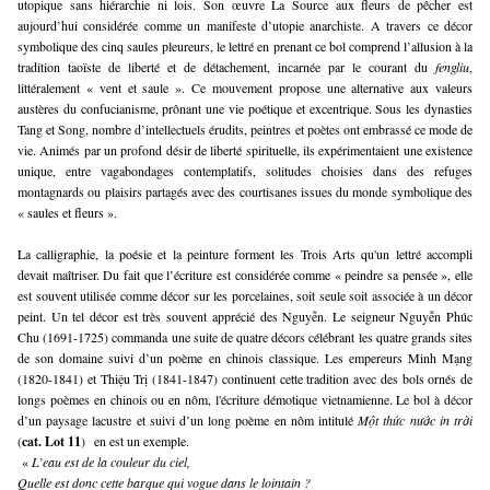
utopique sans hiérarchie ni lois. Son œuvre La Source aux fleurs de pêcher est
aujourd’hui considérée comme un manifeste d’utopie anarchiste. A travers ce décor
symbolique des cinq saules pleureurs, le lettré en prenant ce bol comprend l’allusion à la
tradition taoïste de liberté et de détachement, incarnée par le courant du
fengliu
,
littéralement « vent et saule ». Ce mouvement propose une alternative aux valeurs
austères du confucianisme, prônant une vie poétique et excentrique. Sous les dynasties
Tang et Song, nombre d’intellectuels érudits, peintres et poètes ont embrassé ce mode de
vie. Animés par un profond désir de liberté spirituelle, ils expérimentaient une existence
unique, entre vagabondages contemplatifs, solitudes choisies dans des refuges
montagnards ou plaisirs partagés avec des courtisanes issues du monde symbolique des
« saules et fleurs ».
La calligraphie, la poésie et la peinture forment les Trois Arts qu'un lettré accompli
devait maîtriser. Du fait que l’écriture est considérée comme « peindre sa pensée », elle
est souvent utilisée comme décor sur les porcelaines, soit seule soit associée à un décor
peint. Un tel décor est très souvent apprécié des Nguyễn. Le seigneur Nguyễn Phúc
Chu (1691-1725) commanda une suite de quatre décors célébrant les quatre grands sites
de son domaine suivi d’un poème en chinois classique. Les empereurs Minh Mạng
(1820-1841) et Thiệu Trị (1841-1847) continuent cette tradition avec des bols ornés de
longs poèmes en chinois ou en nôm, l'écriture démotique vietnamienne. Le bol à décor
d’un paysage lacustre et suivi d’un long poème en nôm intitulé
Một thức nước in trời
(
cat. Lot 11
) en est un exemple.
«
L’eau est de la couleur du ciel,
Quelle est donc cette barque qui vogue dans le lointain ?