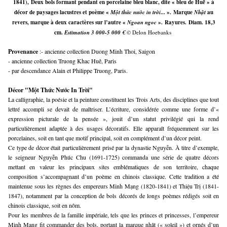
1841),
Deux bols formant pendant en porcelaine bleu blanc, dite « bleu de Huế » à
décor de paysages lacustres et poème «
Một thức nước in trời
... ».
Marque
Nhật
au
revers, marque à deux caractères sur l’autre «
Ngoan ngoc
».
Rayures.
Diam. 18,3
cm.
Estimation 3 000-5 000 €
© Delon Hoebanks
Provenance 
:- ancienne collection Duong Minh Thoi, Saigon
- ancienne collection Truong Khac Huê, Paris
- par descendance Alain et Philippe Truong, Paris.
Décor "Một Thức Nước In Trời"
La calligraphie, la poésie et la peinture constituent les Trois Arts, des disciplines que tout
lettré accompli se devait de maîtriser. L’écriture, considérée comme une forme d’«
expression picturale de la pensée », jouit d’un statut privilégié qui la rend
particulièrement adaptée à des usages décoratifs. Elle apparaît fréquemment sur les
porcelaines, soit en tant que motif principal, soit en complément d’un décor peint.
Ce type de décor était particulièrement prisé par la dynastie Nguyễn. À titre d’exemple,
le seigneur Nguyễn Phúc Chu (1691-1725) commanda une série de quatre décors
mettant en valeur les principaux sites emblématiques de son territoire, chaque
composition s’accompagnant d’un poème en chinois classique. Cette tradition a été
maintenue sous les règnes des empereurs Minh Mạng (1820-1841) et Thiệu Trị (1841-
1847), notamment par la conception de bols décorés de longs poèmes rédigés soit en
chinois classique, soit en nôm.
Pour les membres de la famille impériale, tels que les princes et princesses, l’empereur
Minh Mạng fit commander des bols, portant la marque nhật (« soleil ») et ornés d’un