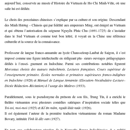
aujourd’hui, conservée au musée d’Histoire du Vietnam de Ho Chi Minh-Ville, où une
salle lui est dédiée.
Le choix des porcelaines chinoises s’explique par sa culture et son origine. Descendant
des Minh Hương – Chinois qui par fidélité aux empereurs Ming, ont émigré au Vietnam
et qui obtenu l’autorisation du seigneur Nguyễn Phúc Chu (1691-1725) de s’installer
dans le Sud Vietnam et comme tout bon lettré, il voyait en la Chine une référence
culturelle et la source de la connaissance.
Professeur de langue franco-annamite au lycée Chausseloup-Laubat de Saigon, il s’est
imposé comme une figure intellectuelle en rédigeant plu- sieurs ouvrages pédagogiques
dédiés à l’ensei- gnement en Indochine. Parmi ses contributions notables figurent
Morceaux choisis des auteurs indochinois
.
Lectures françaises
.
Cours supérieur de
l’enseignement primaire. Écoles normales et primaires supérieures franco-indigènes
en Indochine
(1928) et
Manuel de Langue Annamite (Elocution–Vocabulaire–Lecture–
Dictée Rédaction–Récitation) à l’usage des Maîtres
(1933).
Parallèlement, sous le pseudonyme du prénom de son fils, Trung Tín, il a enrichi le
théâtre vietnamien avec plusieurs comédies satiriques d’inspiration sociale telles que
Toi-toi, moi-moi
(1925) et
Kể ăn mấm, người khát nước
(1926).
Il est également l’auteur de la première traduction vietnamienne du roman Madame
Bovary, intitulée
Tình là dây oan
(1927).
En tant que collaborateur régulier de la Nouvelle Revue Indochinoise, il a publié