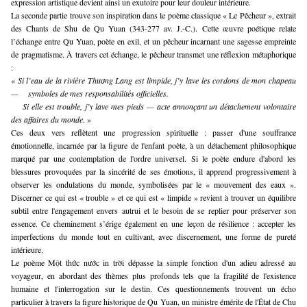
expression artistique devient ainsi un exutoire pour leur douleur intérieure.
La seconde partie trouve son inspiration dans le poème classique « Le Pêcheur », extrait
des Chants de Shu de Qu Yuan (343-277 av. J.-C.). Cette œuvre poétique relate
l’échange entre Qu Yuan, poète en exil, et un pêcheur incarnant une sagesse empreinte
de pragmatisme. À travers cet échange, le pêcheur transmet une réflexion métaphorique
:
«
Si l’eau de la rivière Thương Lang est limpide, j’y lave les cordons de mon chapeau
— symboles de mes responsabilités officielles.
Si elle est trouble, j’y lave mes pieds — acte annonçant un détachement volontaire
des affaires du monde.
»
Ces deux vers reflètent une progression spirituelle : passer d'une souffrance
émotionnelle, incarnée par la figure de l'enfant poète, à un détachement philosophique
marqué par une contemplation de l'ordre universel. Si le poète endure d'abord les
blessures provoquées par la sincérité de ses émotions, il apprend progressivement à
observer les ondulations du monde, symbolisées par le « mouvement des eaux ».
Discerner ce qui est « trouble » et ce qui est « limpide » revient à trouver un équilibre
subtil entre l'engagement envers autrui et le besoin de se replier pour préserver son
essence. Ce cheminement s’érige également en une leçon de résilience : accepter les
imperfections du monde tout en cultivant, avec discernement, une forme de pureté
intérieure.
Le poème Một thức nước in trời dépasse la simple fonction d'un adieu adressé au
voyageur, en abordant des thèmes plus profonds tels que la fragilité de l'existence
humaine et l'interrogation sur le destin. Ces questionnements trouvent un écho
particulier à travers la figure historique de Qu Yuan, un ministre émérite de l'État de Chu