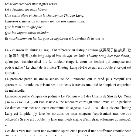
Ici se dressent des montagnes vertes.
Là s’étendent les eaux bleues,
Une voix s’élève et chante la chanson de Thương Lang.
Chanson si aimée du voyageur loin de son village natal.
Que le vent ne souffle plus !
Que les vagues soient calmées.
Et nonchalamment les barques se déplacent à la surface de la mer
. »
La « chanson de Thương Lang » fait référence au distique chinois 疚弄孺子臨 詩呆, 歌
曲滄浪知濁清 (
Cửu lòng nhụ tử lâm thi dại, ca khúc Thương Lang biết trọc thanh
),
qu'on peut traduire ainsi : « La douleur ronge le cœur de l'enfant qui compose une
poésie naïve / Le chant de la rivière Thương Lang révèle ce qui est trouble et ce qui est
limpide. »
La première partie illustre la sensibilité de l’innocent, qui le rend plus réceptif aux
épreuves du monde, exorcisant ses tourments à travers une poésie simple et empreinte
de mélancolie.
La seconde partie s'inspire du poème « Le Pêcheur » tiré des Chants de Shu de Qu Yuan
(340-277 av. J.-C.), où l’on assiste à une rencontre entre Qu Yuan, exilé, et un pêcheur.
Ce dernier transmet une leçon empreinte de sagesse : « Si l’eau de la rivière Thương
Lang est limpide, j’y lave les cordons de mon chapeau (représentant mes devoirs
officiels) / Si elle est trouble, j’y lave mes pieds (signe d’un retrait volontaire du monde).
»
Ces deux vers traduisent une évolution spirituelle : passer d’une souffrance émotionnelle