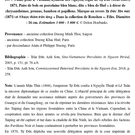
1871, Paire de bols en porcelaine bleu blanc, dite « bleu de Huế » à décor de
chrysanthèmes, prunus, bambou et papillons. Marque au revers
Tự Đức Tân mùi
(1871) et
Nhược thâm trân tàng
« Dans la collection de Roushen ». Fêles. Diamètre
: 16 cm.
Estimation 3 000 - 5 000 €
.
© Delon Hoebanks
Provenance 
:- ancienne collection Duong Minh Thoi, Saigon
- ancienne collection Truong Khac Huê, Paris
- par descendance Alain et Philippe Truong, Paris
Bibliographie 
:- Trần Đức Anh Sơn, 
Sino-Vietnamese Porcelains in Nguyen Period
, 
2003, p. 151, pl. 76 a-b.
- Trần Đức Anh Sơn, 
Commissionned Patterned Porcelains in the Nguyen Era
, 2018, p. 
258.
Note
: L'année Mậu Thìn (1868), l'empereur Tự Đức confia à Nguyễn Thuật et Lê Tuân 
la mission diplomatique de se rendre en Chine. L'objectif principal de cette délégation 
était de demander une assistance militaire auprès des gouverneurs des provinces du 
Guangxi et du Guangdong, en vue de réprimer les dernières résistances liées à la révolte 
des Taiping dans les régions frontalières entre la Chine et le Vietnam. Cependant, la 
coopération entre les deux armées se révéla peu fructueuse. Bien que le dernier chef 
Taiping ait été capturé et tué dans la citadelle de Bắc Ninh, les chefs rebelles des factions 
des Pavillons Noir et Jaune continuèrent à perturber les provinces frontalières.
En 1870, Tự Đức dépêcha une nouvelle délégation auprès de la cour impériale de 