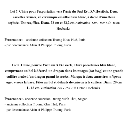
Lot 7.
Chine pour l'exportation vers l'Asie du Sud Est, XVIIe siècle.
Deux
assiettes creuses, en céramique émaillée bleu blanc, à décor d’une fleur
stylisée.
Usures, fêles.
Diam. 22 cm et 23,2 cm
Estimation 120 - 150 €
© Delon
Hoebanks
Provenance
:
- ancienne collection Truong Khac Huê, Paris
- par descendance Alain et Philippe Truong, Paris
Lot 8.
Chine, pour le Vietnam XIXe siècle,
Deux porcelaines bleu blanc,
comprenant un bol à décor d’un dragon dans les nuages (
ấm long
) et une grande
cuillère ornée d’un dragon parmi les nuées.
Marque à deux caractères «
Ngoạn
ngoc
» sous la base.
Fêles au bol et défauts de cuisson à la cuillère.
Diam. 20 cm
L. 18 cm.
Estimation 120 - 150 €
© Delon Hoebanks
Provenance 
:- ancienne collection Duong Minh Thoi, Saigon
- ancienne collection Truong Khac Huê, Paris
- par descendance Alain et Philippe Truong, Paris