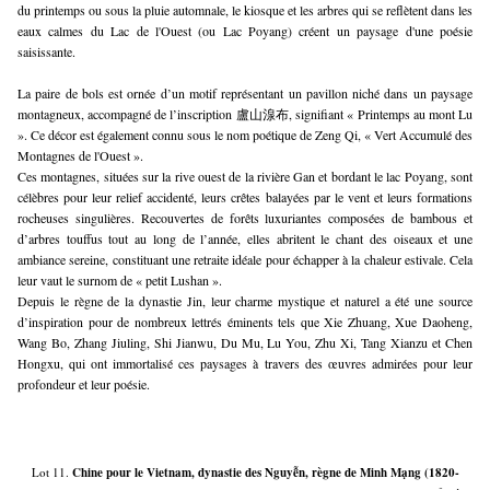
du printemps ou sous la pluie automnale, le kiosque et les arbres qui se reflètent dans les 
eaux calmes du Lac de l'Ouest (ou Lac Poyang) créent un paysage d'une poésie 
saisissante.
La paire de bols est ornée d’un motif représentant un pavillon niché dans un paysage 
montagneux, accompagné de l’inscription 盧山湶布, signifiant « Printemps au mont Lu 
». Ce décor est également connu sous le nom poétique de Zeng Qi, « Vert Accumulé des 
Montagnes de l'Ouest ».
Ces montagnes, situées sur la rive ouest de la rivière Gan et bordant le lac Poyang, sont 
célèbres pour leur relief accidenté, leurs crêtes balayées par le vent et leurs formations 
rocheuses singulières. Recouvertes de forêts luxuriantes composées de bambous et 
d’arbres touffus tout au long de l’année, elles abritent le chant des oiseaux et une 
ambiance sereine, constituant une retraite idéale pour échapper à la chaleur estivale. Cela 
leur vaut le surnom de « petit Lushan ».
Depuis le règne de la dynastie Jin, leur charme mystique et naturel a été une source 
d’inspiration pour de nombreux lettrés éminents tels que Xie Zhuang, Xue Daoheng, 
Wang Bo, Zhang Jiuling, Shi Jianwu, Du Mu, Lu You, Zhu Xi, Tang Xianzu et Chen 
Hongxu, qui ont immortalisé ces paysages à travers des œuvres admirées pour leur 
profondeur et leur poésie.
Lot 11.
Chine pour le Vietnam, dynastie des Nguyễn, règne de Minh Mạng (1820-