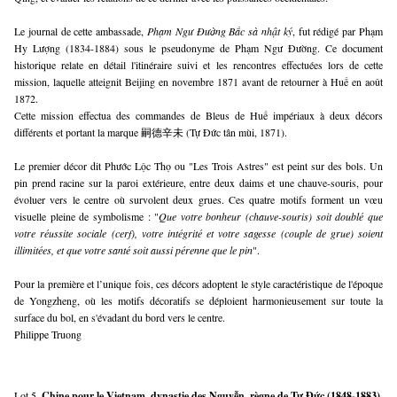
Le journal de cette ambassade, 
Phạm Ngư Đường Bắc sà nhật ký
, fut rédigé par Phạm 
Hy Lượng (1834-1884) sous le pseudonyme de Phạm Ngư Đường. Ce document 
historique relate en détail l'itinéraire suivi et les rencontres effectuées lors de cette 
mission, laquelle atteignit Beijing en novembre 1871 avant de retourner à Huế en août 
1872.
Cette mission effectua des commandes de Bleus de Huế impériaux à deux décors 
différents et portant la marque 嗣德辛未 (Tự Đức tân mùi, 1871). 
Le premier décor dit Phước Lộc Thọ ou "Les Trois Astres" est peint sur des bols. Un 
pin prend racine sur la paroi extérieure, entre deux daims et une chauve-souris, pour 
évoluer vers le centre où survolent deux grues. Ces quatre motifs forment un vœu 
visuelle pleine de symbolisme : "
Que votre bonheur (chauve-souris) soit doublé que 
votre réussite sociale (cerf), votre intégrité et votre sagesse (couple de grue) soient 
illimitées, et que votre santé soit aussi pérenne que le pin
".
Pour la première et l’unique fois, ces décors adoptent le style caractéristique de l'époque 
de Yongzheng, où les motifs décoratifs se déploient harmonieusement sur toute la 
surface du bol, en s'évadant du bord vers le centre.
Philippe Truong 
Lot 5.
Chine pour le Vietnam, dynastie des Nguyễn, règne de Tự Đức (1848-1883),