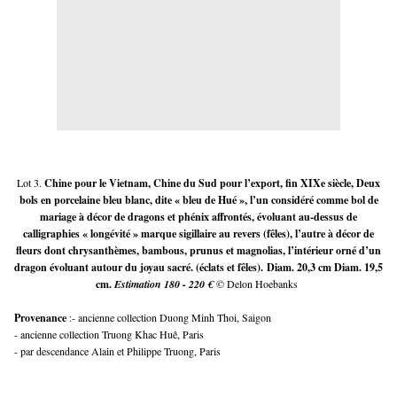
Lot 3.
Chine pour le Vietnam, Chine du Sud pour l’export, fin XIXe siècle, Deux
bols en porcelaine bleu blanc, dite « bleu de Hué », l’un considéré comme bol de
mariage à décor de dragons et phénix affrontés, évoluant au-dessus de
calligraphies « longévité » marque sigillaire au revers (fêles), l’autre à décor de
fleurs dont chrysanthèmes, bambous, prunus et magnolias, l’intérieur orné d’un
dragon évoluant autour du joyau sacré. (éclats et fêles). Diam. 20,3 cm Diam. 19,5
cm.
Estimation 180 - 220 €
© Delon Hoebanks
Provenance 
:- ancienne collection Duong Minh Thoi, Saigon
- ancienne collection Truong Khac Huê, Paris
- par descendance Alain et Philippe Truong, Paris