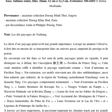
base.
Infimes éclats, fêles.
Diam. 12 cm à 12,3 cm.
Estimation 500-600€
© Delon
Hoebanks
Provenance 
:- ancienne collection Duong Minh Thoi, Saigon
- ancienne collection Truong Khac Huê, Paris
- par descendance Alain et Philippe Truong, Paris
Note
: Les dix paysages de Yuzhang.
Le choix d’un paysage peint revêt une grande importance. Lorsqu’un amateur l’observe, 
il doit être en mesure de se transporter dans un univers passé, empreint de prestige et de 
poésie. 
En savourant son thé dans ce bol orné de petits paysages peints en vignette, il peut 
distinguer ou, à défaut, lire l’inscription 滕王阁 (« Pavillon du Prince Teng »). Cette 
seule mention suffit à identifier le paysage représenté comme « Vent d’automne au 
Pavillon Teng ». Par extension, ces motifs renvoient aux dix sites emblématiques, aussi 
bien naturels que culturels, de la région du Yuzhang (actuellement Nanchang) sous la 
dynastie Tang. Ces paysages comprennent notamment : « Vent d’Automne au Pavillon 
Teng », « Saules Brumeux du Kiosque Xu », « Nuages Volants au Nanpu », « 
Traversée Matinale sur la Rivière Zhang », « Lueur du Soir sur les Sables du Dragon », 
« Puits Vermeil de la Falaise Hongya », « Vert Accumulé des Montagnes de l’Ouest », 
« Traces Immortelles du Pilier de Fer », « Lune Nocturne sur le Lac de l’Est » et « 
Légumes de Printemps du Jardin Su ».
À travers ces lieux majestueux, le passionné emprunte les chemins tracés par les grands 