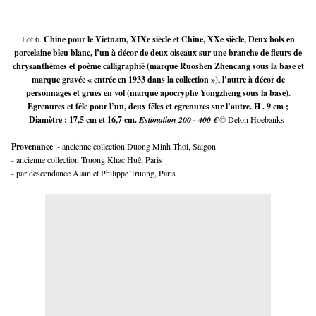
Lot 6.
Chine pour le Vietnam, XIXe siècle et Chine, XXe siècle, Deux bols en
porcelaine bleu blanc, l’un à décor de deux oiseaux sur une branche de fleurs de
chrysanthèmes et poème calligraphié (marque Ruoshen Zhencang sous la base et
marque gravée « entrée en 1933 dans la collection »), l’autre à décor de
personnages et grues en vol (marque apocryphe Yongzheng sous la base).
Egrenures et fêle pour l’un, deux fêles et egrenures sur l’autre. H . 9 cm ;
Diamètre : 17,5 cm et 16,7 cm.
Estimation 200 - 400 €
© Delon Hoebanks
Provenance 
:- ancienne collection Duong Minh Thoi, Saigon
- ancienne collection Truong Khac Huê, Paris
- par descendance Alain et Philippe Truong, Paris