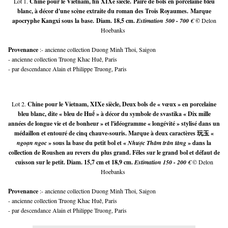
Lot 1.
Chine pour le Vietnam, fin XIXe siècle. Paire de bols en porcelaine bleu
blanc, à décor d'une scène extraite du roman des Trois Royaumes. Marque
apocryphe Kangxi sous la base. Diam. 18,5 cm.
Estimation 500 - 700 €
©
Delon
Hoebanks
Provenance 
:- ancienne collection Duong Minh Thoi, Saigon
- ancienne collection Truong Khac Huê, Paris
- par descendance Alain et Philippe Truong, Paris
Lot 2.
Chine pour le Vietnam, XIXe siècle, Deux bols de « vœux » en porcelaine
bleu blanc, dite « bleu de Huế » à décor du symbole de svastika « Dix mille
années de longue vie et de bonheur » et l'idéogramme « longévité » stylisé dans un
médaillon et entouré de cinq chauve-souris. Marque à deux caractères 玩玉 «
ngoạn ngoc
» sous la base du petit bol et «
Nhược Thâm trân tàng
» dans la
collection de Roushen au revers du plus grand. Fêles sur le grand bol et défaut de
cuisson sur le petit. Diam. 15,7 cm et 18,9 cm.
Estimation 150 - 200 €
© Delon
Hoebanks
Provenance 
:- ancienne collection Duong Minh Thoi, Saigon
- ancienne collection Truong Khac Huê, Paris
- par descendance Alain et Philippe Truong, Paris