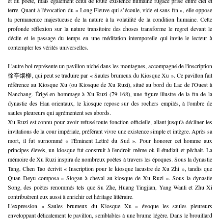
et du poète, mais également celui de toute existence humaine fugace prise entre ciel et 
terre. Quant à l'évocation du « Long Fleuve qui s’écoule, vide et sans fin », elle oppose 
la permanence majestueuse de la nature à la volatilité de la condition humaine. Cette 
profonde réflexion sur la nature transitoire des choses transforme le regret devant le 
déclin et le passage du temps en une méditation intemporelle qui invite le lecteur à 
contempler les vérités universelles.
L'autre bol représente un pavillon niché dans les montagnes, accompagné de l'inscription 
徐亭烟柳, qui peut se traduire par « Saules brumeux du Kiosque Xu ». Ce pavillon fait 
référence au Kiosque Xu (ou Kiosque de Xu Ruzi), situé au bord du Lac de l'Ouest à 
Nanchang. Érigé en hommage à Xu Ruzi (79-168), une figure illustre de la fin de la 
dynastie des Han orientaux, le kiosque repose sur des rochers empilés, à l'ombre de 
saules pleureurs qui agrémentent ses abords.
Xu Ruzi est connu pour avoir refusé toute fonction officielle, allant jusqu'à décliner les 
invitations de la cour impériale, préférant vivre une existence simple et intègre. Après sa 
mort, il fut surnommé « l'Éminent Lettré du Sud ». Pour honorer cet homme aux 
principes élevés, un kiosque fut construit à l'endroit même où il étudiait et pêchait. La 
mémoire de Xu Ruzi inspira de nombreux poètes à travers les époques. Sous la dynastie 
Tang, Chen Tao écrivit « Inscription pour le kiosque lacustre de Xu Zhi », tandis que 
Quan Deyu composa « Slogan à cheval au kiosque de Xu Ruzi ». Sous la dynastie 
Song, des poètes renommés tels que Su Zhe, Huang Tingjian, Yang Wanli et Zhu Xi 
contribuèrent eux aussi à enrichir cet héritage littéraire.
L'expression « Saules brumeux du Kiosque Xu » évoque les saules pleureurs 
enveloppant délicatement le pavillon, semblables à une brume légère. Dans le brouillard 