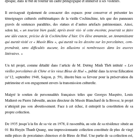
époque, dans le but de fournir un cadre pédagogique et immersif à ses visiteurs.
Il envisageait également de consacrer des espaces pour conserver et présenter les
témoignages culturels emblématiques de la vieille Cochinchine, tels que des panneaux
gravés de sentences parallèles, des statues et d’autres artefacts patrimoniaux. Ainsi,
selon lui, «
un touriste bien guidé, après avoir visi- té cette enceinte, pourrait se faire
une idée exacte, précise de la Cochinchine d’hier. Un élève annamite, un Annamitisant
qui aurait visité ce « Musée Bleu », qui aurait vu les dessins sur les porcelaines, com-
prendrait, sans difficultés aucune, les allusions si nombreuses dans les œuvres
littéraires
. »
Un tel projet, comme détaillé dans l’article de M. Dương Minh Thới intitulé «
Les
vieilles porcelaines de Chine et les vieux Bleus de Hué
», publié dans la revue Éducation
(n°12, septembre 1948, Saigon, p. 59), illustre bien sa ferveur pour la préservation du
patrimoine et son engagement envers la transmission culturelle.
Malgré le soutien de personnalités françaises telles que Georges Maspéro, Louis
Malleret ou Pierre Jabouille, ancien directeur du Musée Blanchard de la Brosse, le projet
n’atteignit pas son aboutissement. Face à cet échec, il entreprit la constitution de sa
propre collection.
De 1935 jusqu’à la fin de sa vie en 1978, il rassembla, au sein de sa résidence située au
01 Bà Huyện Thanh Quang, une impressionnante collection constituée de plus de vingt
mille pièces de porcelaines chinoises et de Bleus de Huế. Une partie de sa collection est,