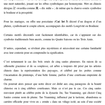
une mort naturelle), jouant sur les rébus symboliques par homonymie.
Wan
en chinois
désigne 卍 swastika comme 萬 « dix mille » ; de même que la chauve-souris symbolise
le bonheur et la prospérité.
Pour les mariages, on offre une porcelaine (
Cat
.
lot 3
) décoré d’un dragon et d’un
phénix, symbolisant le couple céleste, accompagnés des motifs Longévité ou Bonheur.
Certains motifs décoratifs sont facilement identifiables, car ils s’appuient sur des
symboles traditionnels bien ancrés, comme les Quatre Saisons ou les Trois Amis.
D’autres, cependant, se révèlent plus mystérieux et nécessitent une certaine familiarité
avec leur contexte pour en comprendre la signification.
C’est notamment le cas des bols ornés de cinq saules pleureurs. En raison de sa
silhouette gracieuse et de sa souplesse, cet arbre a toujours été prisé par les artistes
chinois dans la représentation des paysages, et célébré par les poètes comme
l‘incarnation du printemps, d’une belle femme, parfois d’une courtisane empreinte de
charme.
On pourrait alors penser que notre décor est dédié aux cinq parangons de la beauté
chinoise ou à cinq célèbres courtisanes. Mais ce n’est pas le cas. Ces cinq saules
renvoient plutôt au célèbre poète de la dynastie Jin, Tao Yuanming, qui choisit Cinq
Saules comme nom de plume. Tao Yuanming, influencé par le taoïsme, abandonna sa
carrière officielle pour vivre en « ermite » dans un village isolé, au sein d’une société