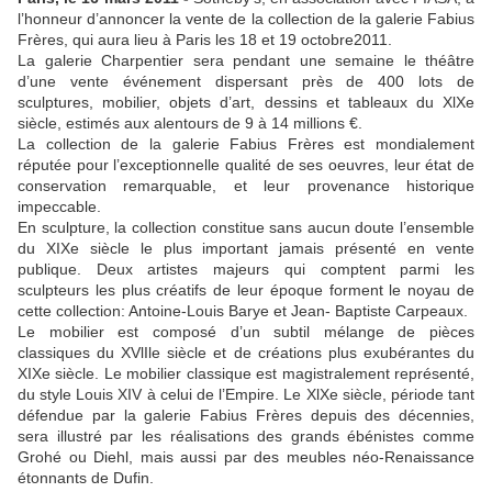
l’honneur d’annoncer la vente de la collection de la galerie Fabius
Frères, qui aura lieu à Paris les 18 et 19 octobre2011.
La galerie Charpentier sera pendant une semaine le théâtre
d’une vente événement dispersant près de 400 lots de
sculptures, mobilier, objets d’art, dessins et tableaux du XlXe
siècle, estimés aux alentours de 9 à 14 millions €.
La collection de la galerie Fabius Frères est mondialement
réputée pour l’exceptionnelle qualité de ses oeuvres, leur état de
conservation remarquable, et leur provenance historique
impeccable.
En sculpture, la collection constitue sans aucun doute l’ensemble
du XIXe siècle le plus important jamais présenté en vente
publique. Deux artistes majeurs qui comptent parmi les
sculpteurs les plus créatifs de leur époque forment le noyau de
cette collection: Antoine-Louis Barye et Jean- Baptiste Carpeaux.
Le mobilier est composé d’un subtil mélange de pièces
classiques du XVlIle siècle et de créations plus exubérantes du
XIXe siècle. Le mobilier classique est magistralement représenté,
du style Louis XIV à celui de l’Empire. Le XlXe siècle, période tant
défendue par la galerie Fabius Frères depuis des décennies,
sera illustré par les réalisations des grands ébénistes comme
Grohé ou Diehl, mais aussi par des meubles néo-Renaissance
étonnants de Dufin.