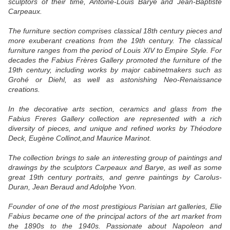
sculptors of their time, Antoine-Louis Barye and Jean-Baptiste
Carpeaux.
The furniture section comprises classical 18th century pieces and
more exuberant creations from the 19th century. The classical
furniture ranges from the period of Louis XIV to Empire Style. For
decades the Fabius Frères Gallery promoted the furniture of the
19th century, including works by major cabinetmakers such as
Grohé or Diehl, as well as astonishing Neo-Renaissance
creations.
In the decorative arts section, ceramics and glass from the
Fabius Freres Gallery collection are represented with a rich
diversity of pieces, and unique and refined works by Théodore
Deck, Eugène Collinot,and Maurice Marinot.
The collection brings to sale an interesting group of paintings and
drawings by the sculptors Carpeaux and Barye, as well as some
great 19th century portraits, and genre paintings by Carolus-
Duran, Jean Beraud and Adolphe Yvon.
Founder of one of the most prestigious Parisian art galleries, Elie
Fabius became one of the principal actors of the art market from
the 1890s to the 1940s. Passionate about Napoleon and