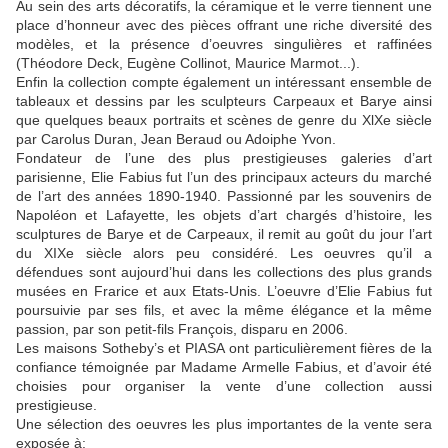
Au sein des arts décoratifs, la céramique et le verre tiennent une
place d’honneur avec des pièces offrant une riche diversité des
modèles, et la présence d’oeuvres singulières et raffinées
(Théodore Deck, Eugène Collinot, Maurice Marmot...).
Enfin la collection compte également un intéressant ensemble de
tableaux et dessins par les sculpteurs Carpeaux et Barye ainsi
que quelques beaux portraits et scènes de genre du XlXe siècle
par Carolus Duran, Jean Beraud ou Adoiphe Yvon.
Fondateur de l’une des plus prestigieuses galeries d’art
parisienne, Elie Fabius fut l’un des principaux acteurs du marché
de l’art des années 1890-1940. Passionné par les souvenirs de
Napoléon et Lafayette, les objets d’art chargés d’histoire, les
sculptures de Barye et de Carpeaux, il remit au goût du jour l’art
du XIXe siècle alors peu considéré. Les oeuvres qu’il a
défendues sont aujourd’hui dans les collections des plus grands
musées en Frarice et aux Etats-Unis. L’oeuvre d’Elie Fabius fut
poursuivie par ses fils, et avec la même élégance et la même
passion, par son petit-fils François, disparu en 2006.
Les maisons Sotheby’s et PIASA ont particulièrement fières de la
confiance témoignée par Madame Armelle Fabius, et d’avoir été
choisies pour organiser la vente d’une collection aussi
prestigieuse.
Une sélection des oeuvres les plus importantes de la vente sera
exposée à: