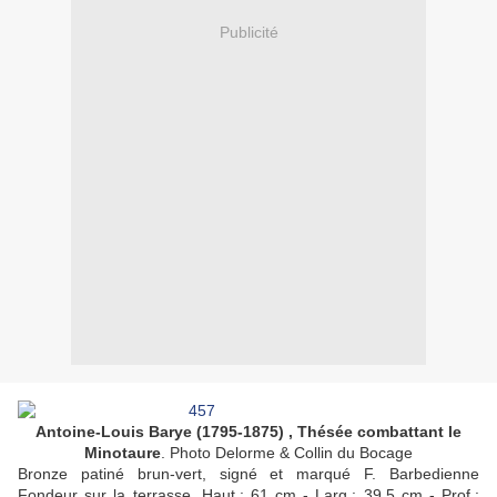
Publicité
Antoine-Louis Barye (1795-1875)
, Thésée combattant le
Minotaure
.
Photo Delorme & Collin du Bocage
Bronze patiné brun-vert, signé et marqué F. Barbedienne
Fondeur sur la terrasse. Haut.: 61 cm - Larg.: 39,5 cm - Prof.: