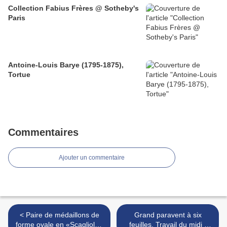
Collection Fabius Frères @ Sotheby's
Paris
Antoine-Louis Barye (1795-1875),
Tortue
Commentaires
Ajouter un commentaire
< Paire de médaillons de
Grand paravent à six
forme ovale en «Sca­gliole»
feuilles. Travail du midi -