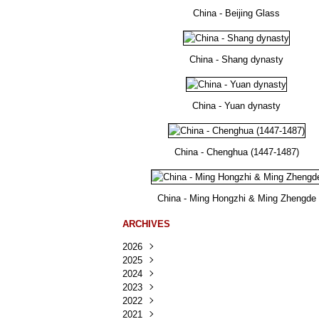
China - Beijing Glass
China - Shang dynasty
China - Yuan dynasty
China - Chenghua (1447-1487)
China - Ming Hongzhi & Ming Zhengde
ARCHIVES
2026
2025
Août
(25)
2024
Juillet
Décembre
(167)
(218)
2023
Juin
Novembre
Décembre
(103)
(124)
(95)
2022
Mai
Octobre
Novembre
Décembre
(100)
(140)
(137)
(150)
2021
Avril
Septembre
Octobre
Novembre
Décembre
(188)
(143)
(132)
(284)
(78)