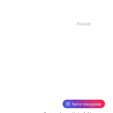
Publicité
Suivre truongalain