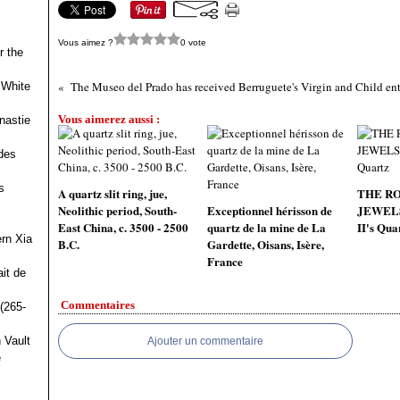
Vous aimez ?
0 vote
r the
The Museo del Prado has received Berruguete's Virgin and Child en
 White
Vous aimerez aussi :
nastie
des
s
A quartz slit ring, jue,
THE R
Neolithic period, South-
Exceptionnel hérisson de
JEWELS.
East China, c. 3500 - 2500
quartz de la mine de La
II's Qua
ern Xia
B.C.
Gardette, Oisans, Isère,
France
it de
Commentaires
(265-
 Vault
Ajouter un commentaire
e