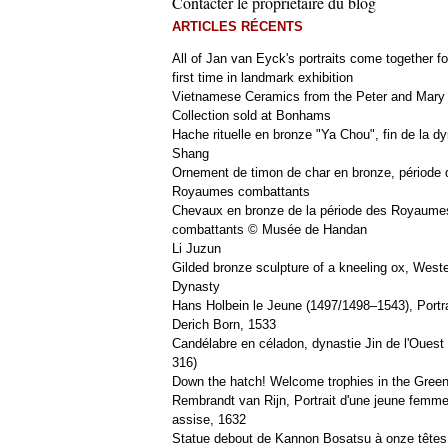
Contacter le propriétaire du blog
ARTICLES RÉCENTS
All of Jan van Eyck's portraits come together fo
first time in landmark exhibition
Vietnamese Ceramics from the Peter and Mary
Collection sold at Bonhams
Hache rituelle en bronze "Ya Chou", fin de la dy
Shang
Ornement de timon de char en bronze, période 
Royaumes combattants
Chevaux en bronze de la période des Royaume
combattants © Musée de Handan
Li Juzun
Gilded bronze sculpture of a kneeling ox, West
Dynasty
Hans Holbein le Jeune (1497/1498–1543), Portra
Derich Born, 1533
Candélabre en céladon, dynastie Jin de l'Ouest 
316)
Down the hatch! Welcome trophies in the Green
Rembrandt van Rijn, Portrait d'une jeune femm
assise, 1632
Statue debout de Kannon Bosatsu à onze têtes