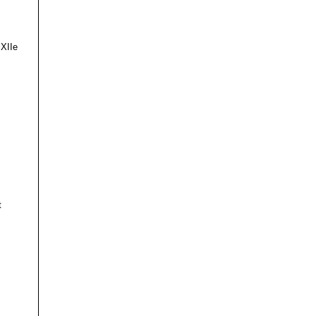
 XIIe
t