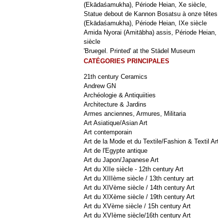
(Ekādaśamukha), Période Heian, Xe siècle,
Statue debout de Kannon Bosatsu à onze têtes
(Ekādaśamukha), Période Heian, IXe siècle
Amida Nyorai (Amitābha) assis, Période Heian,
siècle
'Bruegel. Printed' at the Städel Museum
CATÉGORIES PRINCIPALES
21th century Ceramics
Andrew GN
Archéologie & Antiquiities
Architecture & Jardins
Armes anciennes, Armures, Militaria
Art Asiatique/Asian Art
Art contemporain
Art de la Mode et du Textile/Fashion & Textil Ar
Art de l'Egypte antique
Art du Japon/Japanese Art
Art du XIIe siècle - 12th century Art
Art du XIIIème siècle / 13th century art
Art du XIVème siècle / 14th century Art
Art du XIXème siècle / 19th century Art
Art du XVème siècle / 15h century Art
Art du XVIème siècle/16th century Art