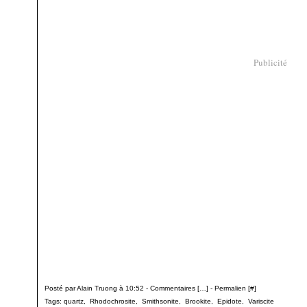
Publicité
Posté par Alain Truong à 10:52 -
Commentaires [
…
]
- Permalien [
#
]
Tags:
quartz
,
Rhodochrosite
,
Smithsonite
,
Brookite
,
Epidote
,
Variscite