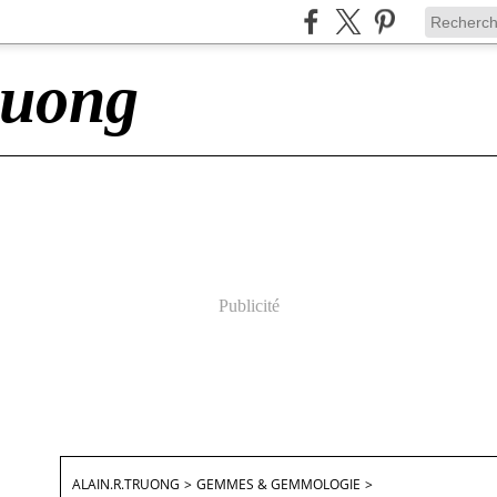
ruong
Publicité
ALAIN.R.TRUONG
>
GEMMES & GEMMOLOGIE
>