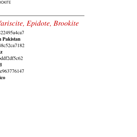
OOKITE
ariscite, Epidote, Brookite
m Pakistan
tz
d
ico