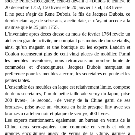
societe Poirier-Heceguere, celle-ci devant a «Dubois le jeune», le
20 decembre 1752, 150 livres et le 20 janvier 1754, 148 livres.
Il ne peut s’agir de Rene Dubois, le fils de Jacques Dubois, ce
dernier etant age de seize ans, a cette date, et n’ayant accede a la
maitrise que le 25 juin 1755.
L’inventaire apres deces dresse au mois de fevrier 1764 revele un
atelier en grande activite, ne comptant pas moins de douze etablis,
ainsi qu’un magasin et une boutique ou les experts Landrin et
Coulon recenserent plus de cent vingt pieces de mobilier. Parmi
les meubles inventories, nous retrouvons un nombre limite de
commodes et d’encoignures, Jacques Dubois marquant sa
preference pour les meubles a ecrire, les secretaires en pente et les
petites tables.
L’ensemble des meubles en laque est relativement limite, compose
de deux secretaires, l’un de petite taille «de verny du Japon, prise
200 livres», le second, «de verny de la Chine garni de ses
bronzes», prise avec un «bureau en batie presque finy avec ses
bronzes a cartel en noir et plaque de verny», 400 livres.
Les experts mentionnent, egalement, un bureau en vernis de la
Chine, deux serre-papiers, une commode en vernis et «deux
grandes encoignures aussy de vernis de la Chine, garnies a