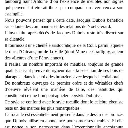
faubourg Saint-Antoine d’où l’existence de meubles non signes
qui peuvent lui etre attribues par comparaison avec ceux a son
estampille.
Nous pouvons penser qu’a cette date, Jacques Dubois beneficie
sans doute des commandes et des relations de Noel Gerard.
L’inventaire après décès de Jacques Dubois reste très discret sur
sa clientèle.
Il fournissait une clientèle aristocratique de la Cour, parmi laquelle
le duc d’Orléans, ou de la Ville (dont Mme de Graffigny, auteur
des «Lettres d’une Péruvienne»).
Il réalisa un nombre important de meubles, toujours de grande
qualité, faisant preuve de rigueur dans la selection de ses bois de
placage et dans le choix des bronziers avec lesquels il collaborait.
De nombreux ouvrages de premier ordre et de véritables chefs
d’oeuvre révèlent une manière de faire, des habitudes qui
constituent ce que l’on peut appeler le «style Dubois».
Ce style se confond avec le style rocaille dont le celebre ebeniste
reste un des maitres les plus remarquables.
La rocaille est essentiellement presente dans le dessin des bronzes
que Dubois utilise en abondance pour orner ses meubles. Si elle
est portee a son paroxysme dans l’exceptionnelle encoignure