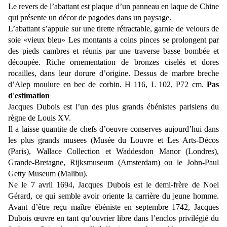
Le revers de l’abattant est plaque d’un panneau en laque de Chine
qui présente un décor de pagodes dans un paysage.
L’abattant s’appuie sur une tirette rétractable, garnie de velours de
soie «vieux bleu» Les montants a coins pinces se prolongent par
des pieds cambres et réunis par une traverse basse bombée et
découpée. Riche ornementation de bronzes ciselés et dores
rocailles, dans leur dorure d’origine. Dessus de marbre breche
d’Alep moulure en bec de corbin. H 116, L 102, P72 cm.
Pas
d'estimation
Jacques Dubois est l’un des plus grands ébénistes parisiens du
règne de Louis XV.
Il a laisse quantite de chefs d’oeuvre conserves aujourd’hui dans
les plus grands musees (Musée du Louvre et Les Arts-Décos
(Paris), Wallace Collection et Waddesdon Manor (Londres),
Grande-Bretagne, Rijksmuseum (Amsterdam) ou le John-Paul
Getty Museum (Malibu).
Ne le 7 avril 1694, Jacques Dubois est le demi-frère de Noel
Gérard, ce qui semble avoir oriente la carrière du jeune homme.
Avant d’être reçu maître ébéniste en septembre 1742, Jacques
Dubois œuvre en tant qu’ouvrier libre dans l’enclos privilégié du