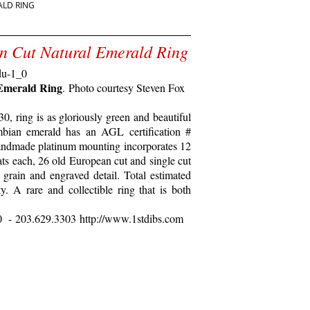
ALD RING
n Cut Natural Emerald Ring
Emerald Ring
. Photo courtesy Steven Fox
0, ring is as gloriously green and beautiful
umbian emerald has an AGL certification #
handmade platinum mounting incorporates 12
ts each, 26 old European cut and single cut
grain and engraved detail. Total estimated
. A rare and collectible ring that is both
0
-
203.629.3303
http://www.1stdibs.com