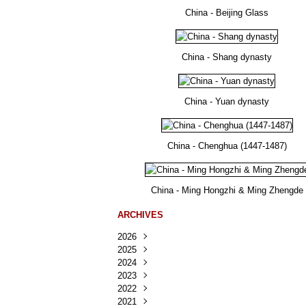
China - Beijing Glass
China - Shang dynasty
China - Yuan dynasty
China - Chenghua (1447-1487)
China - Ming Hongzhi & Ming Zhengde
ARCHIVES
2026
2025
Août
(25)
2024
Juillet
Décembre
(167)
(218)
2023
Juin
Novembre
Décembre
(103)
(124)
(95)
2022
Mai
Octobre
Novembre
Décembre
(100)
(140)
(137)
(150)
2021
Avril
Septembre
Octobre
Novembre
Décembre
(188)
(143)
(132)
(284)
(78)