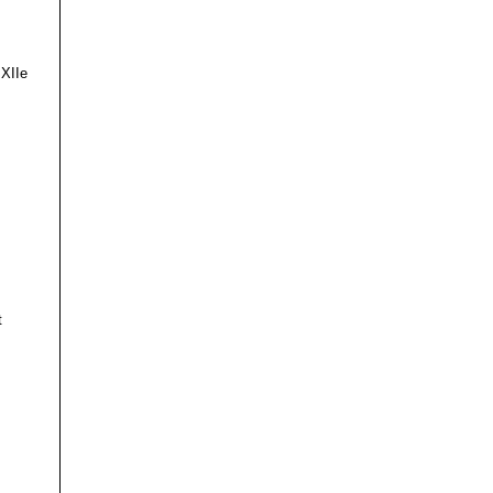
 XIIe
t