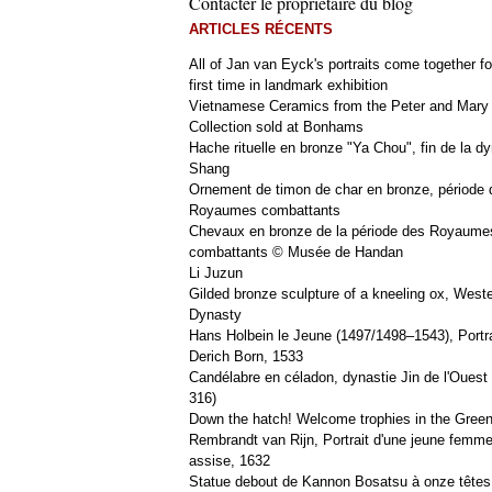
Contacter le propriétaire du blog
ARTICLES RÉCENTS
All of Jan van Eyck's portraits come together fo
first time in landmark exhibition
Vietnamese Ceramics from the Peter and Mary
Collection sold at Bonhams
Hache rituelle en bronze "Ya Chou", fin de la dy
Shang
Ornement de timon de char en bronze, période 
Royaumes combattants
Chevaux en bronze de la période des Royaume
combattants © Musée de Handan
Li Juzun
Gilded bronze sculpture of a kneeling ox, West
Dynasty
Hans Holbein le Jeune (1497/1498–1543), Portra
Derich Born, 1533
Candélabre en céladon, dynastie Jin de l'Ouest 
316)
Down the hatch! Welcome trophies in the Green
Rembrandt van Rijn, Portrait d'une jeune femm
assise, 1632
Statue debout de Kannon Bosatsu à onze têtes