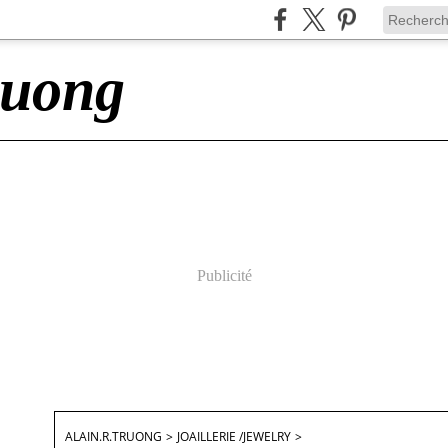
ruong
Publicité
ALAIN.R.TRUONG
>
JOAILLERIE /JEWELRY
>