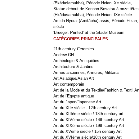
(Ekādaśamukha), Période Heian, Xe siècle,
Statue debout de Kannon Bosatsu à onze têtes
(Ekādaśamukha), Période Heian, IXe siècle
Amida Nyorai (Amitābha) assis, Période Heian,
siècle
'Bruegel. Printed' at the Städel Museum
CATÉGORIES PRINCIPALES
21th century Ceramics
Andrew GN
Archéologie & Antiquiities
Architecture & Jardins
Armes anciennes, Armures, Militaria
Art Asiatique/Asian Art
Art contemporain
Art de la Mode et du Textile/Fashion & Textil Ar
Art de l'Egypte antique
Art du Japon/Japanese Art
Art du XIIe siècle - 12th century Art
Art du XIIIème siècle / 13th century art
Art du XIVème siècle / 14th century Art
Art du XIXème siècle / 19th century Art
Art du XVème siècle / 15h century Art
Art du XVIème siècle/16th century Art