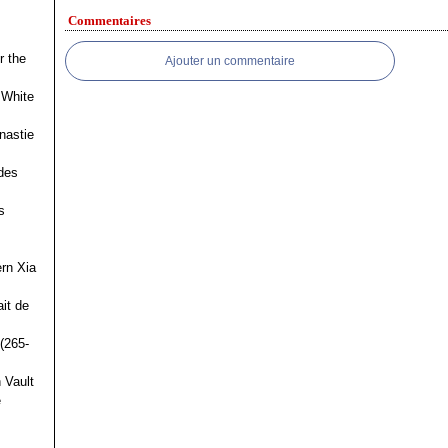
Commentaires
r the
Ajouter un commentaire
 White
nastie
des
s
ern Xia
it de
(265-
 Vault
e