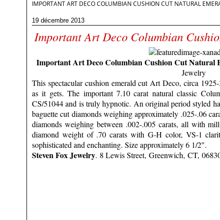
IMPORTANT ART DECO COLUMBIAN CUSHION CUT NATURAL EMER
19 décembre 2013
Important Art Deco Columbian Cushio
Important Art Deco Columbian Cushion Cut Natural 
Jewelry
This spectacular cushion emerald cut Art Deco, circa 1925-3
as it gets. The important 7.10 carat n
atural classic Col
CS/51044 and is truly hypnotic. An original period styled 
baguette cut diamonds weighing approximately .025-.06 cara
diamonds weighing between .002-.005 carats, all with mill 
diamond weight of .70 carats with G-H color, VS-1 clarity
sophisticated and enchanting. Size approximately 6 1/2″.
Steven Fox Jewelry
.
8 Lewis Street,
Greenwich
,
CT
,
0683