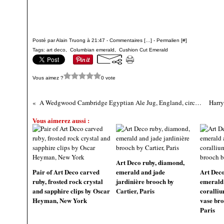
Posté par Alain Truong à 21:47 -
Commentaires [
…
]
- Permalien [
#
]
Tags:
art deco
,
Columbian emerald
,
Cushion Cut Emerald
Vous aimez ?
0 vote
A Wedgwood Cambridge Egyptian Ale Jug, England, circa 1854
Vous aimerez aussi :
Art Deco ruby, diamond,
Pair of Art Deco carved
emerald and jade
Art Deco 
ruby, frosted rock crystal
jardinière brooch by
emerald
and sapphire clips by Oscar
Cartier, Paris
coralli
Heyman, New York
vase bro
Paris