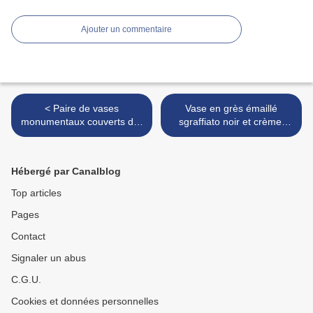
Ajouter un commentaire
< Paire de vases
Vase en grès émaillé
monumentaux couverts dits
sgraffiato noir et crème,
"Soldats" en porcelaine bleu
Chine, époque Song,
blanc, Chine, Dynastie
XIIème, XIIIème siècle >
Qing, époque Kangxi
Hébergé par Canalblog
(1662-1722)
Top articles
Pages
Contact
Signaler un abus
C.G.U.
Cookies et données personnelles