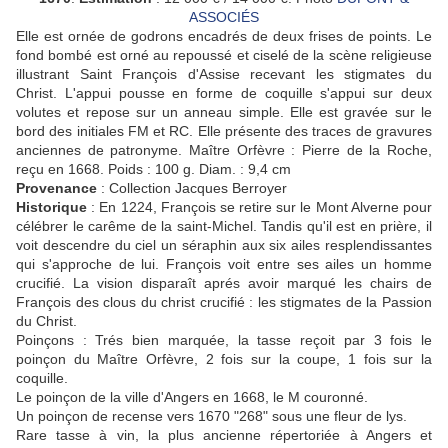
ASSOCIÉS
Elle est ornée de godrons encadrés de deux frises de points.
Le
fond bombé est orné au repoussé et ciselé de la scène religieuse
illustrant Saint François d'Assise recevant les stigmates du
Christ.
L'appui pousse en forme de coquille s'appui sur deux
volutes et repose sur un anneau simple.
Elle est gravée sur le
bord des initiales FM et RC.
Elle présente des traces de gravures
anciennes de patronyme.
Maître Orfèvre : Pierre de la Roche,
reçu en 1668.
Poids : 100 g.
Diam. : 9,4 cm
Provenance
: Collection Jacques Berroyer
Historique
: En 1224, François se retire sur le Mont Alverne pour
célébrer le carême de la saint-Michel.
Tandis qu'il est en prière, il
voit descendre du ciel un séraphin aux six ailes resplendissantes
qui s'approche de lui.
François voit entre ses ailes un homme
crucifié.
La vision disparaît aprés avoir marqué les chairs de
François des clous du christ crucifié : les stigmates de la Passion
du Christ.
Poinçons : Trés bien marquée, la tasse reçoit par 3 fois le
poinçon du Maître Orfèvre, 2 fois sur la coupe, 1 fois sur la
coquille.
Le poinçon de la ville d'Angers en 1668, le M couronné.
Un poinçon de recense vers 1670 "268" sous une fleur de lys.
Rare tasse à vin, la plus ancienne répertoriée à Angers et