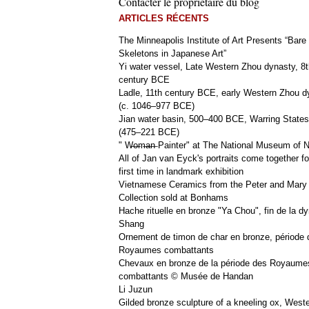
Contacter le propriétaire du blog
ARTICLES RÉCENTS
The Minneapolis Institute of Art Presents “Bare
Skeletons in Japanese Art”
Yi water vessel, Late Western Zhou dynasty, 8t
century BCE
Ladle, 11th century BCE, early Western Zhou d
(c. 1046–977 BCE)
Jian water basin, 500–400 BCE, Warring States
(475–221 BCE)
" W̶o̶m̶a̶n̶ Painter" at The National Museum of
All of Jan van Eyck's portraits come together fo
first time in landmark exhibition
Vietnamese Ceramics from the Peter and Mary
Collection sold at Bonhams
Hache rituelle en bronze "Ya Chou", fin de la dy
Shang
Ornement de timon de char en bronze, période 
Royaumes combattants
Chevaux en bronze de la période des Royaume
combattants © Musée de Handan
Li Juzun
Gilded bronze sculpture of a kneeling ox, West