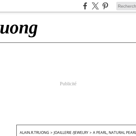
ruong
Publicité
ALAIN.R.TRUONG
>
JOAILLERIE /JEWELRY
>
A PEARL, NATURAL PEAR