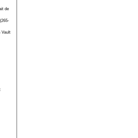
it de
(265-
 Vault
t