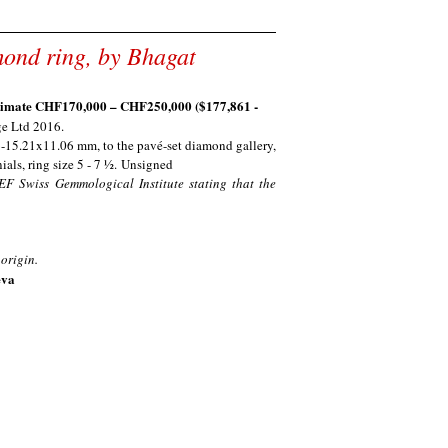
mond ring, by Bhagat
timate CHF
170,000 – CHF250,000
($
177,861 -
age Ltd 2016.
6-15.21x11.06 mm, to the pavé-set diamond gallery,
als, ring size 5 - 7 ½.
Unsigned
F Swiss Gemmological Institute stating that the
 origin.
eva