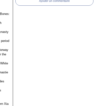
Ajouter un commentaire
 Bones:
h
ynasty
 period
 Norway
r the
 White
nastie
des
s
ern Xia