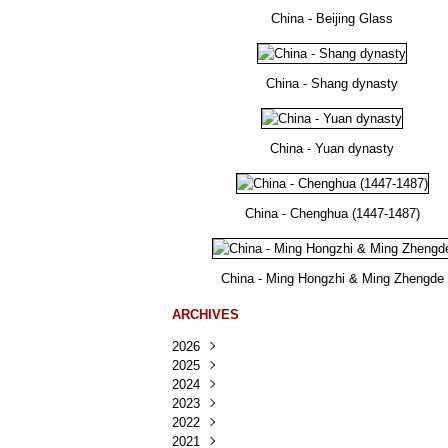
China - Beijing Glass
China - Shang dynasty
China - Yuan dynasty
China - Chenghua (1447-1487)
China - Ming Hongzhi & Ming Zhengde
ARCHIVES
2026
2025
Août
(30)
2024
Juillet
Décembre
(167)
(218)
2023
Juin
Novembre
Décembre
(103)
(124)
(95)
2022
Mai
Octobre
Novembre
Décembre
(100)
(140)
(137)
(150)
2021
Avril
Septembre
Octobre
Novembre
Décembre
(188)
(143)
(132)
(284)
(78)