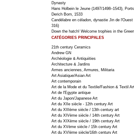
Dynasty
Hans Holbein le Jeune (1497/1498–1543), Portra
Derich Born, 1533
Candélabre en céladon, dynastie Jin de l'Ouest 
316)
Down the hatch! Welcome trophies in the Green
CATÉGORIES PRINCIPALES
21th century Ceramics
Andrew GN
Archéologie & Antiquiities
Architecture & Jardins
Armes anciennes, Armures, Militaria
Art Asiatique/Asian Art
Art contemporain
Art de la Mode et du Textile/Fashion & Textil Ar
Art de l'Egypte antique
Art du Japon/Japanese Art
Art du XIIe siècle - 12th century Art
Art du XIIIème siècle / 13th century art
Art du XIVème siècle / 14th century Art
Art du XIXème siècle / 19th century Art
Art du XVème siècle / 15h century Art
Art du XVIème siècle/16th century Art