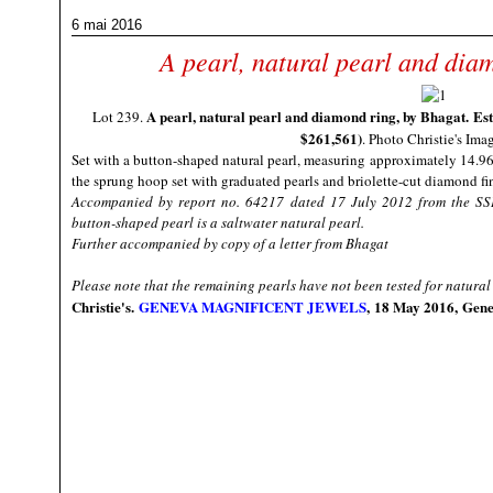
6 mai 2016
A pearl, natural pearl and dia
A pearl, natural pearl and diamond ring, by Bhagat.
Es
Lot 239.
$261,561
)
. Photo Christie's Im
Set with a button-shaped natural pearl, measuring approximately 14.9
the sprung hoop set with graduated pearls and briolette-cut diamond fini
Accompanied by report no. 64217 dated 17 July 2012 from the SSE
button-shaped pearl is a saltwater natural pearl.
Further accompanied by copy of a letter from Bhagat
Please note that the remaining pearls have not been tested for natural
Christie's.
GENEVA MAGNIFICENT JEWELS
, 18 May 2016, Gen