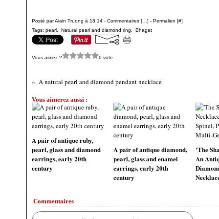
Posté par Alain Truong à 18:14 -
Commentaires [
…
]
- Permalien [
#
]
Tags:
pearl
,
Natural pearl and diamond ring
,
Bhagat
Vous aimez ?
0 vote
A natural pearl and diamond pendant necklace
Vous aimerez aussi :
A pair of antique ruby,
pearl, glass and diamond
A pair of antique diamond,
'The Sha
earrings, early 20th
pearl, glass and enamel
An Antiq
century
earrings, early 20th
Diamond
century
Necklac
Commentaires