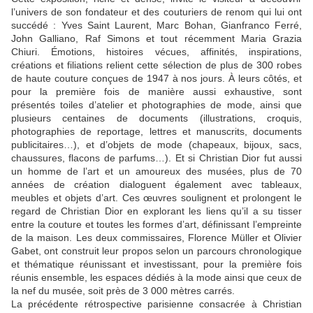
l’univers de son fondateur et des couturiers de renom qui lui ont
succédé : Yves Saint Laurent, Marc Bohan, Gianfranco Ferré,
John Galliano, Raf Simons et tout récemment Maria Grazia
Chiuri. Émotions, histoires vécues, affinités, inspirations,
créations et filiations relient cette sélection de plus de 300 robes
de haute couture conçues de 1947 à nos jours. À leurs côtés, et
pour la première fois de manière aussi exhaustive, sont
présentés toiles d’atelier et photographies de mode, ainsi que
plusieurs centaines de documents (illustrations, croquis,
photographies de reportage, lettres et manuscrits, documents
publicitaires…), et d’objets de mode (chapeaux, bijoux, sacs,
chaussures, flacons de parfums…). Et si Christian Dior fut aussi
un homme de l’art et un amoureux des musées, plus de 70
années de création dialoguent également avec tableaux,
meubles et objets d’art. Ces œuvres soulignent et prolongent le
regard de Christian Dior en explorant les liens qu’il a su tisser
entre la couture et toutes les formes d’art, définissant l’empreinte
de la maison. Les deux commissaires, Florence Müller et Olivier
Gabet, ont construit leur propos selon un parcours chronologique
et thématique réunissant et investissant, pour la première fois
réunis ensemble, les espaces dédiés à la mode ainsi que ceux de
la nef du musée, soit près de 3 000 mètres carrés.
La précédente rétrospective parisienne consacrée à Christian