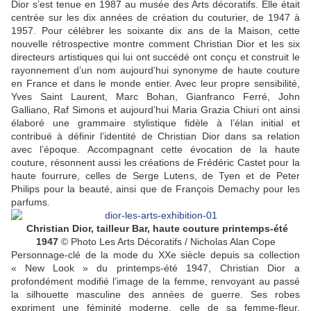
Dior s’est tenue en 1987 au musée des Arts décoratifs. Elle était
centrée sur les dix années de création du couturier, de 1947 à
1957. Pour célébrer les soixante dix ans de la Maison, cette
nouvelle rétrospective montre comment Christian Dior et les six
directeurs artistiques qui lui ont succédé ont conçu et construit le
rayonnement d’un nom aujourd’hui synonyme de haute couture
en France et dans le monde entier. Avec leur propre sensibilité,
Yves Saint Laurent, Marc Bohan, Gianfranco Ferré, John
Galliano, Raf Simons et aujourd’hui Maria Grazia Chiuri ont ainsi
élaboré une grammaire stylistique fidèle à l’élan initial et
contribué à définir l’identité de Christian Dior dans sa relation
avec l’époque. Accompagnant cette évocation de la haute
couture, résonnent aussi les créations de Frédéric Castet pour la
haute fourrure, celles de Serge Lutens, de Tyen et de Peter
Philips pour la beauté, ainsi que de François Demachy pour les
parfums.
Christian Dior, tailleur Bar, haute couture printemps-été
1947
© Photo Les Arts Décoratifs / Nicholas Alan Cope
Personnage-clé de la mode du
XX
e
siècle depuis sa collection
«
New Look
» du printemps-été 1947, Christian Dior a
profondément modifié l’image de la femme, renvoyant au passé
la silhouette masculine des années de guerre. Ses robes
expriment une féminité moderne, celle de sa femme-fleur,