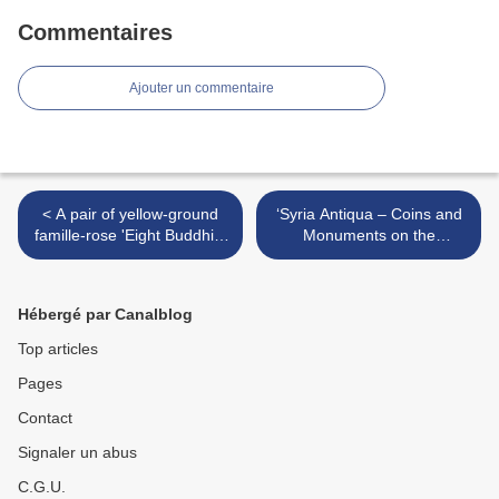
Commentaires
Ajouter un commentaire
< A pair of yellow-ground
‘Syria Antiqua – Coins and
famille-rose 'Eight Buddhist
Monuments on the
Emblems' bowls, 20th
Museuminsel’ at Bode
century
Museum, Berlin >
Hébergé par Canalblog
Top articles
Pages
Contact
Signaler un abus
C.G.U.