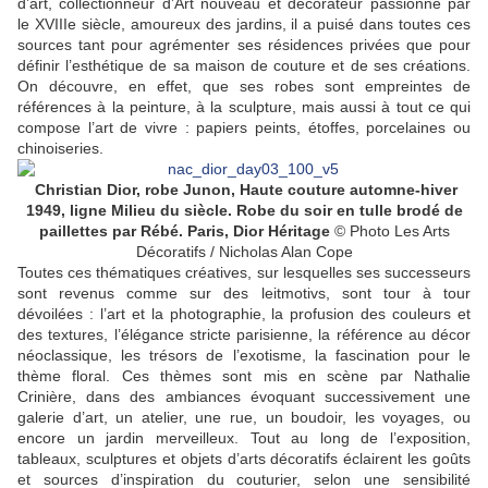
d’art, collectionneur d’Art nouveau et décorateur passionné par
le
XVIII
e
siècle, amoureux des jardins, il a puisé dans toutes ces
sources tant pour agrémenter ses résidences privées que pour
définir l’esthétique de sa maison de couture et de ses créations.
On découvre, en effet, que ses robes sont empreintes de
références à la peinture, à la sculpture, mais aussi à tout ce qui
compose l’art de vivre : papiers peints, étoffes, porcelaines ou
chinoiseries.
Christian Dior, robe Junon, Haute couture automne-hiver
1949, ligne Milieu du siècle. Robe du soir en tulle brodé de
paillettes par Rébé. Paris, Dior Héritage
© Photo Les Arts
Décoratifs / Nicholas Alan Cope
Toutes ces thématiques créatives, sur lesquelles ses successeurs
sont revenus comme sur des leitmotivs, sont tour à tour
dévoilées : l’art et la photographie, la profusion des couleurs et
des textures, l’élégance stricte parisienne, la référence au décor
néoclassique, les trésors de l’exotisme, la fascination pour le
thème floral. Ces thèmes sont mis en scène par Nathalie
Crinière, dans des ambiances évoquant successivement une
galerie d’art, un atelier, une rue, un boudoir, les voyages, ou
encore un jardin merveilleux. Tout au long de l’exposition,
tableaux, sculptures et objets d’arts décoratifs éclairent les goûts
et sources d’inspiration du couturier, selon une sensibilité