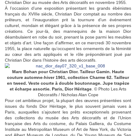
Christian Dior au musée des Arts décoratifs en novembre 1955.
À l’occasion d’une exposition présentant les grands ébénistes
français du
XVIII
e
siècle, Christian Dior comptait au nombre des
prêteurs, et l’inauguration prit la tournure d’un événement
culturel, mondain et élégant grâce à la présence de ses propres
créations. Ce jour-là, des mannequins de la maison Dior
déambulaient en robe du soir, prenant la pose parmi les meubles
et objets d’art. Une façon d’affirmer, en ce mercredi 30 novembre
1955, la place naturelle qu’occupent les ornements de la féminité
au cœur des arts appliqués et le rôle prépondérant joué par
Christian Dior dans l’histoire des arts décoratifs.
Marc Bohan pour Christian Dior. Tailleur Gamin. Haute
couture automne-hiver 1961, collection Charme 62. Tailleur
en tweed. Veste courte à double boutonnage. Jupe trapèze
et écharpe assortie. Paris, Dior Héritage
. © Photo Les Arts
Décoratifs / Nicholas Alan Cope
Pour cet ambitieux projet, la plupart des œuvres présentées sont
issues du fonds Dior Héritage, le plus souvent jamais vues à
Paris, auxquelles s’ajoutent les prêts exceptionnels provenant
des collections du musée des Arts décoratifs et de l’Union
française des Arts du costume, du Palais Galliera, du Costume
Institute au Metropolitan Museum of Art de New York, du Victoria
and Albert Museum de Londres, du De Young Museum de San