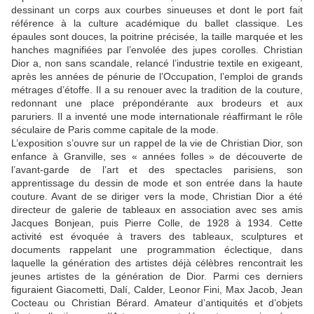
dessinant un corps aux courbes sinueuses et dont le port fait
référence à la culture académique du ballet classique. Les
épaules sont douces, la poitrine précisée, la taille marquée et les
hanches magnifiées par l’envolée des jupes corolles. Christian
Dior a, non sans scandale, relancé l’industrie textile en exigeant,
après les années de pénurie de l’Occupation, l’emploi de grands
métrages d’étoffe. Il a su renouer avec la tradition de la couture,
redonnant une place prépondérante aux brodeurs et aux
paruriers. Il a inventé une mode internationale réaffirmant le rôle
séculaire de Paris comme capitale de la mode.
L’exposition s’ouvre sur un rappel de la vie de Christian Dior, son
enfance à Granville, ses «
années folles
» de découverte de
l’avant-garde de l’art et des spectacles parisiens, son
apprentissage du dessin de mode et son entrée dans la haute
couture. Avant de se diriger vers la mode, Christian Dior a été
directeur de galerie de tableaux en association avec ses amis
Jacques Bonjean, puis Pierre Colle, de 1928 à 1934. Cette
activité est évoquée à travers des tableaux, sculptures et
documents rappelant une programmation éclectique, dans
laquelle la génération des artistes déjà célèbres rencontrait les
jeunes artistes de la génération de Dior. Parmi ces derniers
figuraient Giacometti, Dalí, Calder, Leonor Fini, Max Jacob, Jean
Cocteau ou Christian Bérard. Amateur d’antiquités et d’objets