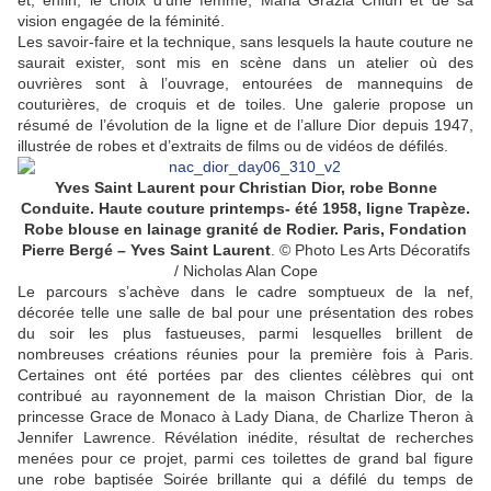
et, enfin, le choix d’une femme, Maria Grazia Chiuri et de sa
vision engagée de la féminité.
Les savoir-faire et la technique, sans lesquels la haute couture ne
saurait exister, sont mis en scène dans un atelier où des
ouvrières sont à l’ouvrage, entourées de mannequins de
couturières, de croquis et de toiles. Une galerie propose un
résumé de l’évolution de la ligne et de l’allure Dior depuis 1947,
illustrée de robes et d’extraits de films ou de vidéos de défilés.
Yves Saint Laurent pour Christian Dior, robe Bonne
Conduite. Haute couture printemps- été 1958, ligne Trapèze.
Robe blouse en lainage granité de Rodier. Paris, Fondation
Pierre Bergé – Yves Saint Laurent
. © Photo Les Arts Décoratifs
/ Nicholas Alan Cope
Le parcours s’achève dans le cadre somptueux de la nef,
décorée telle une salle de bal pour une présentation des robes
du soir les plus fastueuses, parmi lesquelles brillent de
nombreuses créations réunies pour la première fois à Paris.
Certaines ont été portées par des clientes célèbres qui ont
contribué au rayonnement de la maison Christian Dior, de la
princesse Grace de Monaco à Lady Diana, de Charlize Theron à
Jennifer Lawrence. Révélation inédite, résultat de recherches
menées pour ce projet, parmi ces toilettes de grand bal figure
une robe baptisée Soirée brillante qui a défilé du temps de