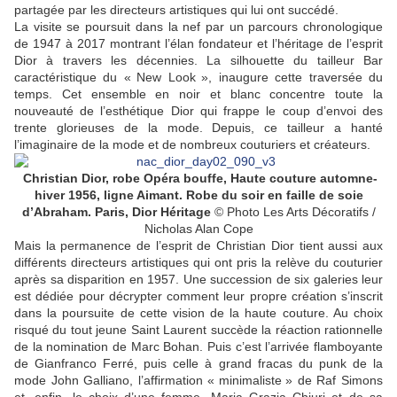
partagée par les directeurs artistiques qui lui ont succédé.
La visite se poursuit dans la nef par un parcours chronologique
de 1947 à 2017 montrant l’élan fondateur et l’héritage de l’esprit
Dior à travers les décennies. La silhouette du tailleur Bar
caractéristique du «
New Look
», inaugure cette traversée du
temps. Cet ensemble en noir et blanc concentre toute la
nouveauté de l’esthétique Dior qui frappe le coup d’envoi des
trente glorieuses de la mode. Depuis, ce tailleur a hanté
l’imaginaire de la mode et de nombreux couturiers et créateurs.
Christian Dior, robe Opéra bouffe, Haute couture automne-
hiver 1956, ligne Aimant. Robe du soir en faille de soie
d’Abraham. Paris, Dior Héritage
© Photo Les Arts Décoratifs /
Nicholas Alan Cope
Mais la permanence de l’esprit de Christian Dior tient aussi aux
différents directeurs artistiques qui ont pris la relève du couturier
après sa disparition en 1957. Une succession de six galeries leur
est dédiée pour décrypter comment leur propre création s’inscrit
dans la poursuite de cette vision de la haute couture. Au choix
risqué du tout jeune Saint Laurent succède la réaction rationnelle
de la nomination de Marc Bohan. Puis c’est l’arrivée flamboyante
de Gianfranco Ferré, puis celle à grand fracas du punk de la
mode John Galliano, l’affirmation «
minimaliste
» de Raf Simons