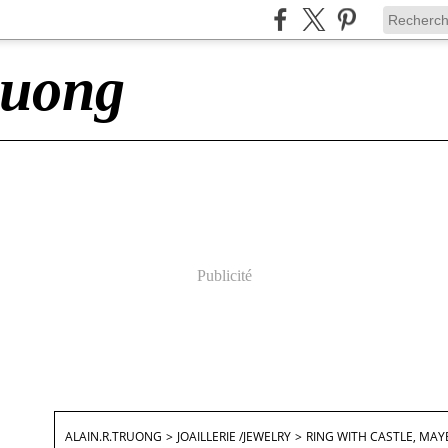
ruong
Publicité
ALAIN.R.TRUONG
>
JOAILLERIE /JEWELRY
>
RING WITH CASTLE, MAY