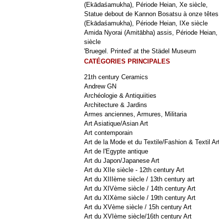
(Ekādaśamukha), Période Heian, Xe siècle,
Statue debout de Kannon Bosatsu à onze têtes
(Ekādaśamukha), Période Heian, IXe siècle
Amida Nyorai (Amitābha) assis, Période Heian,
siècle
'Bruegel. Printed' at the Städel Museum
CATÉGORIES PRINCIPALES
21th century Ceramics
Andrew GN
Archéologie & Antiquiities
Architecture & Jardins
Armes anciennes, Armures, Militaria
Art Asiatique/Asian Art
Art contemporain
Art de la Mode et du Textile/Fashion & Textil Ar
Art de l'Egypte antique
Art du Japon/Japanese Art
Art du XIIe siècle - 12th century Art
Art du XIIIème siècle / 13th century art
Art du XIVème siècle / 14th century Art
Art du XIXème siècle / 19th century Art
Art du XVème siècle / 15h century Art
Art du XVIème siècle/16th century Art