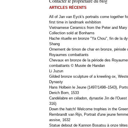
Contacter le propriétaire du blog
ARTICLES RÉCENTS
All of Jan van Eyck's portraits come together fo
first time in landmark exhibition
Vietnamese Ceramics from the Peter and Mary
Collection sold at Bonhams
Hache rituelle en bronze "Ya Chou", fin de la dy
Shang
Ornement de timon de char en bronze, période 
Royaumes combattants
Chevaux en bronze de la période des Royaume
combattants © Musée de Handan
Li Juzun
Gilded bronze sculpture of a kneeling ox, West
Dynasty
Hans Holbein le Jeune (1497/1498–1543), Portra
Derich Born, 1533
Candélabre en céladon, dynastie Jin de l'Ouest 
316)
Down the hatch! Welcome trophies in the Green
Rembrandt van Rijn, Portrait d'une jeune femm
assise, 1632
Statue debout de Kannon Bosatsu à onze têtes