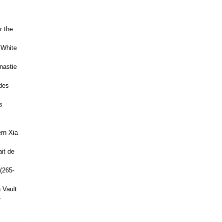
r the
 White
nastie
des
s
ern Xia
it de
(265-
 Vault
e