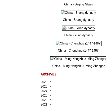
China - Beijing Glass
China - Shang dynasty
China - Yuan dynasty
China - Chenghua (1447-1487)
China - Ming Hongzhi & Ming Zhengde
ARCHIVES
2026
2025
Août
(25)
2024
Juillet
Décembre
(167)
(218)
2023
Juin
Novembre
Décembre
(103)
(124)
(95)
2022
Mai
Octobre
Novembre
Décembre
(100)
(140)
(137)
(150)
2021
Avril
Septembre
Octobre
Novembre
Décembre
(188)
(143)
(132)
(284)
(78)