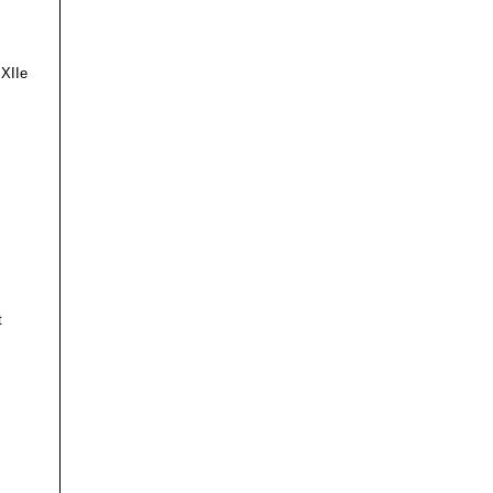
 XIIe
t