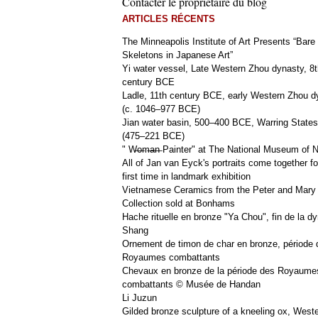
Contacter le propriétaire du blog
ARTICLES RÉCENTS
The Minneapolis Institute of Art Presents “Bare
Skeletons in Japanese Art”
Yi water vessel, Late Western Zhou dynasty, 8t
century BCE
Ladle, 11th century BCE, early Western Zhou d
(c. 1046–977 BCE)
Jian water basin, 500–400 BCE, Warring States
(475–221 BCE)
" W̶o̶m̶a̶n̶ Painter" at The National Museum of
All of Jan van Eyck's portraits come together fo
first time in landmark exhibition
Vietnamese Ceramics from the Peter and Mary
Collection sold at Bonhams
Hache rituelle en bronze "Ya Chou", fin de la dy
Shang
Ornement de timon de char en bronze, période 
Royaumes combattants
Chevaux en bronze de la période des Royaume
combattants © Musée de Handan
Li Juzun
Gilded bronze sculpture of a kneeling ox, West