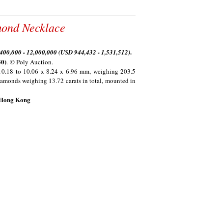
mond Necklace
.
,400,000 - 12,000,000
(USD
944,432 - 1,531,512
)
30
)
. © Poly Auction.
10.18 to 10.06 x 8.24 x 6.96 mm, weighing 203.5
 diamonds weighing 13.72 carats in total, mounted in
t Hong Kong