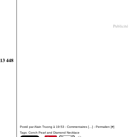
Publicité
913 448
Posté par Alain Truong à 19:53 -
Commentaires [
…
]
- Permalien [
#
]
Tags:
Conch Pearl and Diamond Necklace