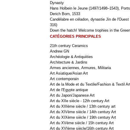
Dynasty
Hans Holbein le Jeune (1497/1498–1543), Portra
Derich Born, 1533
Candélabre en céladon, dynastie Jin de l'Ouest 
316)
Down the hatch! Welcome trophies in the Green
CATÉGORIES PRINCIPALES
21th century Ceramics
Andrew GN
Archéologie & Antiquiities
Architecture & Jardins
Armes anciennes, Armures, Militaria
Art Asiatique/Asian Art
Art contemporain
Art de la Mode et du Textile/Fashion & Textil Ar
Art de l'Egypte antique
Art du Japon/Japanese Art
Art du XIIe siècle - 12th century Art
Art du XIIIème siècle / 13th century art
Art du XIVème siècle / 14th century Art
Art du XIXème siècle / 19th century Art
Art du XVème siècle / 15h century Art
Art du XVIème siècle/16th century Art