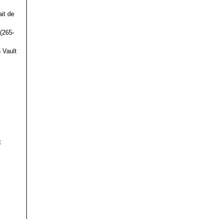
it de
(265-
 Vault
t