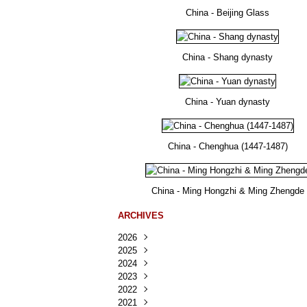
China - Beijing Glass
China - Shang dynasty
China - Yuan dynasty
China - Chenghua (1447-1487)
China - Ming Hongzhi & Ming Zhengde
ARCHIVES
2026
2025
Août
(30)
2024
Juillet
Décembre
(167)
(218)
2023
Juin
Novembre
Décembre
(103)
(124)
(95)
2022
Mai
Octobre
Novembre
Décembre
(100)
(140)
(137)
(150)
2021
Avril
Septembre
Octobre
Novembre
Décembre
(188)
(143)
(132)
(284)
(78)