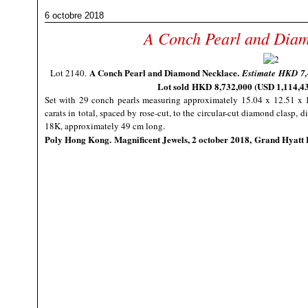
6 octobre 2018
A Conch Pearl and Dia
A Conch Pearl and Diamond Necklace.
Lot 2140.
Estimate HKD
7
Lot sold HKD
8,732,000
(
USD
1,114,4
Set with 29 conch pearls measuring approximately 15.04 x 12.51 x 
carats in total, spaced by rose-cut, to the circular-cut diamond clasp,
18K, approximately 49 cm long.
Poly Hong Kong
.
Magnificent Jewels
, 2 october 2018, Grand Hyat