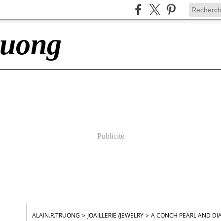
ruong
Publicité
ALAIN.R.TRUONG
>
JOAILLERIE /JEWELRY
>
A CONCH PEARL AND D