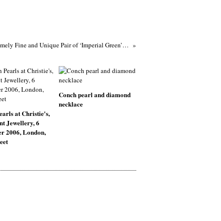
An Extremely Fine and Unique Pair of ‘Imperial Green’ Jadeite and ‘Pigeon Blood’ Ruby Earrings
Conch pearl and diamond
necklace
arls at Christie's,
t Jewellery, 6
r 2006, London,
eet