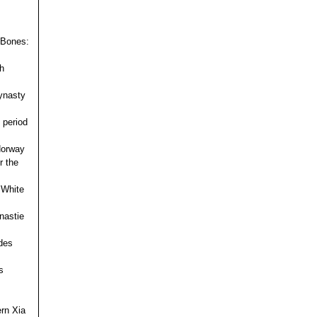
 Bones:
h
ynasty
 period
 Norway
r the
 White
nastie
des
s
ern Xia