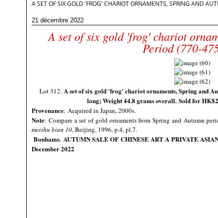
A SET OF SIX GOLD 'FROG' CHARIOT ORNAMENTS, SPRING AND AUT
21 décembre 2022
A set of six gold 'frog' chariot orn
Period (770-47
A set of six gold 'frog' chariot ornaments, Spring and 
Lot 312.
long; Weight 44.8 grams overall. Sold for HK$
Provenance
: Acquired in Japan, 2000s.
Note
:
Compare a set of gold ornaments from Spring and Autumn perio
meishu bian 10
, Beijing, 1996, p.4, pl.7.
Bonhams.
AUTUMN SALE OF CHINESE ART A PRIVATE ASIA
December 2022