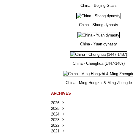
China - Beijing Glass
China - Shang dynasty
China - Yuan dynasty
China - Chenghua (1447-1487)
China - Ming Hongzhi & Ming Zhengde
ARCHIVES
2026
2025
Août
(25)
2024
Juillet
Décembre
(167)
(218)
2023
Juin
Novembre
Décembre
(103)
(124)
(95)
2022
Mai
Octobre
Novembre
Décembre
(100)
(140)
(137)
(150)
2021
Avril
Septembre
Octobre
Novembre
Décembre
(188)
(143)
(132)
(284)
(78)