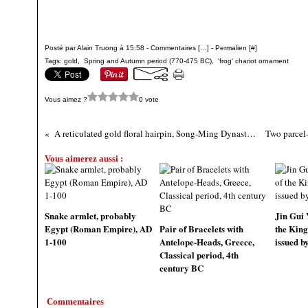
Posté par Alain Truong à 15:58 -
Commentaires [
…
]
- Permalien [
#
]
Tags:
gold
,
Spring and Autumn period (770-475 BC)
,
'frog' chariot ornament
Vous aimez ?
0 vote
A reticulated gold floral hairpin, Song-Ming Dynasty (960-1644)
Vous aimerez aussi :
Snake armlet, probably
Jin Gui 
Egypt (Roman Empire), AD
Pair of Bracelets with
the King
1-100
Antelope-Heads, Greece,
issued b
Classical period, 4th
century BC
Commentaires