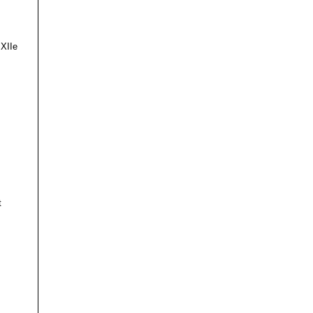
 XIIe
t