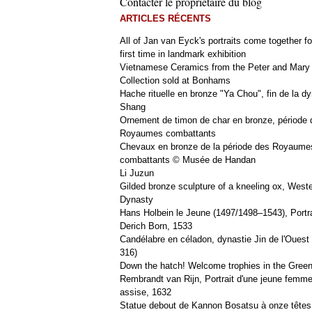
Contacter le propriétaire du blog
ARTICLES RÉCENTS
All of Jan van Eyck's portraits come together fo
first time in landmark exhibition
Vietnamese Ceramics from the Peter and Mary
Collection sold at Bonhams
Hache rituelle en bronze "Ya Chou", fin de la dy
Shang
Ornement de timon de char en bronze, période 
Royaumes combattants
Chevaux en bronze de la période des Royaume
combattants © Musée de Handan
Li Juzun
Gilded bronze sculpture of a kneeling ox, West
Dynasty
Hans Holbein le Jeune (1497/1498–1543), Portra
Derich Born, 1533
Candélabre en céladon, dynastie Jin de l'Ouest 
316)
Down the hatch! Welcome trophies in the Green
Rembrandt van Rijn, Portrait d'une jeune femm
assise, 1632
Statue debout de Kannon Bosatsu à onze têtes