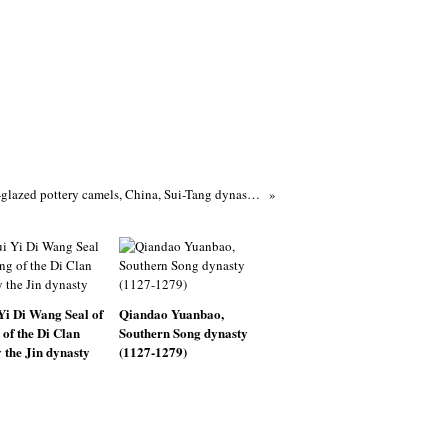
Two parcel-glazed pottery camels, China, Sui-Tang dynasty, 7th century
Yi Di Wang Seal of
Qiandao Yuanbao,
 of the Di Clan
Southern Song dynasty
y the Jin dynasty
(1127-1279)