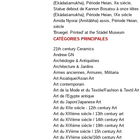
(Ekādaśamukha), Période Heian, Xe siècle,
Statue debout de Kannon Bosatsu à onze têtes
(Ekādaśamukha), Période Heian, IXe siècle
Amida Nyorai (Amitābha) assis, Période Heian,
siècle
'Bruegel. Printed' at the Städel Museum
CATÉGORIES PRINCIPALES
21th century Ceramics
Andrew GN
Archéologie & Antiquiities
Architecture & Jardins
Armes anciennes, Armures, Militaria
Art Asiatique/Asian Art
Art contemporain
Art de la Mode et du Textile/Fashion & Textil Ar
Art de l'Egypte antique
Art du Japon/Japanese Art
Art du XIIe siècle - 12th century Art
Art du XIIIème siècle / 13th century art
Art du XIVème siècle / 14th century Art
Art du XIXème siècle / 19th century Art
Art du XVème siècle / 15h century Art
Art du XVIème siècle/16th century Art