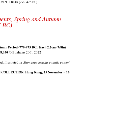
UMN PERIOD (770-475 BC)
aments, Spring and Autumn
5 BC)
Autumn Period (770-475 BC). Each 2.2cm (7/8in)
28,050
© Bonhams 2001-2022
d, illustrated in
Zhongguo meishu quanji: gongyi
N COLLECTION
,
Hong Kong
, 25 November – 16