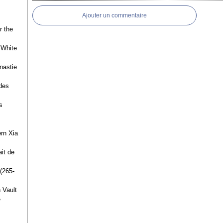
Ajouter un commentaire
r the
 White
nastie
des
s
ern Xia
it de
(265-
 Vault
e