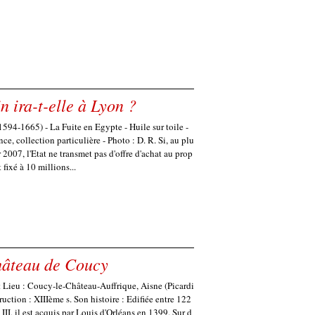
 ira-t-elle à Lyon ?
1594-1665) - La Fuite en Egypte - Huile sur toile -
ce, collection particulière - Photo : D. R. Si, au plu
er 2007, l'Etat ne transmet pas d'offre d'achat au prop
t fixé à 10 millions...
hâteau de Coucy
Lieu : Coucy-le-Château-Auffrique, Aisne (Picardi
truction : XIIIème s. Son histoire : Edifiée entre 122
II, il est acquis par Louis d'Orléans en 1399. Sur d