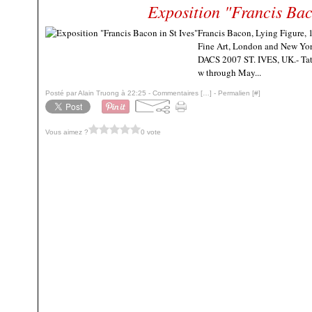
Exposition "Francis Bac
Francis Bacon, Lying Figure, 
Fine Art, London and New York
DACS 2007 ST. IVES, UK.- Tate 
w through May...
Posté par Alain Truong à 22:25 -
Commentaires [
…
]
- Permalien [
#
]
Vous aimez ?
0 vote