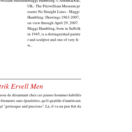
Maggi Hambling. CAMBRIDGE,
UK.- The Fitzwilliam Museum pr
esents No Straight Lines - Maggi
Hambling: Drawings 1963-2007,
on view through April 29, 2007.
Maggi Hambling, born in Suffolk
in 1945, is a distinguished painte
r and sculptor and one of very fe
w...
trik Ervell Men
chose de désarmant chez ces jeunes hommes habillés
vêtements sans épaulettes, qu'il qualifie d'américain
gé "grotesque and precious". Là, il va un peu fort da