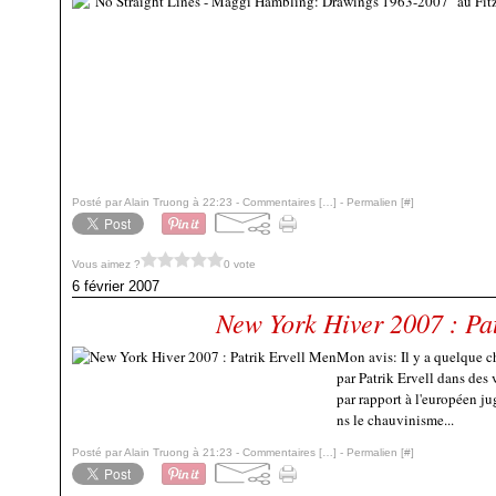
Posté par Alain Truong à 22:23 -
Commentaires [
…
]
- Permalien [
#
]
Vous aimez ?
0 vote
6 février 2007
New York Hiver 2007 : Pa
Mon avis: Il y a quelque 
par Patrik Ervell dans des 
par rapport à l'européen ju
ns le chauvinisme...
Posté par Alain Truong à 21:23 -
Commentaires [
…
]
- Permalien [
#
]