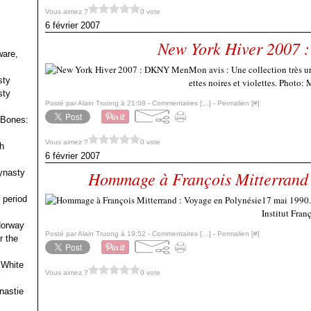
Vous aimez ?
0 vote
6 février 2007
New York Hiver 2007
ware,
Mon avis : Une collection très ur
sty
ettes noires et violettes. Photo:
sty
Posté par Alain Truong à 21:08 -
Commentaires [
…
]
- Permalien [
#
]
 Bones:
Vous aimez ?
0 vote
h
6 février 2007
ynasty
Hommage à François Mitterrand 
 period
17 mai 1990.
Institut Fra
 Norway
Posté par Alain Truong à 19:52 -
Commentaires [
…
]
- Permalien [
#
]
r the
 White
Vous aimez ?
0 vote
nastie