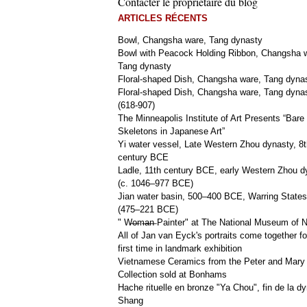
Contacter le propriétaire du blog
ARTICLES RÉCENTS
Bowl, Changsha ware, Tang dynasty
Bowl with Peacock Holding Ribbon, Changsha 
Tang dynasty
Floral-shaped Dish, Changsha ware, Tang dyna
Floral-shaped Dish, Changsha ware, Tang dyna
(618-907)
The Minneapolis Institute of Art Presents “Bare
Skeletons in Japanese Art”
Yi water vessel, Late Western Zhou dynasty, 8t
century BCE
Ladle, 11th century BCE, early Western Zhou d
(c. 1046–977 BCE)
Jian water basin, 500–400 BCE, Warring States
(475–221 BCE)
" W̶o̶m̶a̶n̶ Painter" at The National Museum of
All of Jan van Eyck's portraits come together fo
first time in landmark exhibition
Vietnamese Ceramics from the Peter and Mary
Collection sold at Bonhams
Hache rituelle en bronze "Ya Chou", fin de la dy
Shang