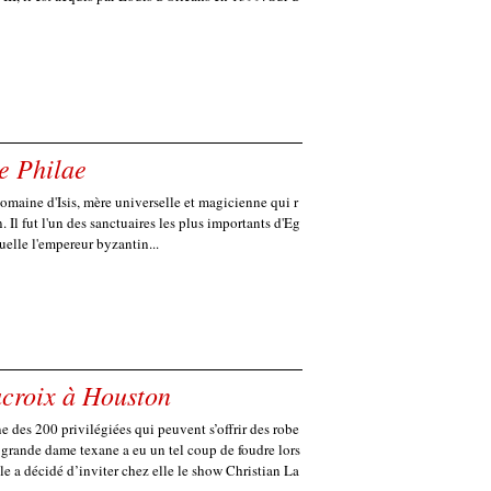
e Philae
domaine d'Isis, mère universelle et magicienne qui r
n. Il fut l'un des sanctuaires les plus importants d'Eg
uelle l'empereur byzantin...
acroix à Houston
 des 200 privilégiées qui peuvent s’offrir des robe
 grande dame texane a eu un tel coup de foudre lors
lle a décidé d’inviter chez elle le show Christian La