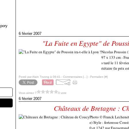
pory
6 février 2007
"La Fuite en Egypte" de Poussin
Nicolas Poussin (
97 x 133 cm - Fran
s tard le 11 févri
riétaire (le prix es
Posté par Alain Truong à 09:41 -
Commentaires [
…
]
- Permalien [
#
]
Vous aimez ?
0 vote
6 février 2007
Châteaux de Bretagne : C
Photo © Franck Lechenet 
e) Style : forteresse Cons
0 et 1242 par Enguerrand I