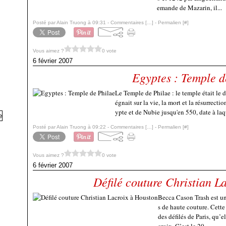
emande de Mazarin, il...
Posté par Alain Truong à 09:31 -
Commentaires [
…
]
- Permalien [
#
]
Vous aimez ?
0 vote
6 février 2007
Egyptes : Temple d
Le Temple de Philae : le temple était le 
égnait sur la vie, la mort et la résurrectio
ypte et de Nubie jusqu'en 550, date à laq
Posté par Alain Truong à 09:22 -
Commentaires [
…
]
- Permalien [
#
]
Vous aimez ?
0 vote
6 février 2007
Défilé couture Christian L
Becca Cason Trash est une
s de haute couture. Cette
des défilés de Paris, qu’e