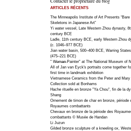
Contacter le propriétaire du blog
ARTICLES RÉCENTS
The Minneapolis Institute of Art Presents “Bare
Skeletons in Japanese Art”
Yi water vessel, Late Western Zhou dynasty, 8t
century BCE
Ladle, 11th century BCE, early Western Zhou d
(c. 1046–977 BCE)
Jian water basin, 500–400 BCE, Warring States
(475–221 BCE)
" W̶o̶m̶a̶n̶ Painter" at The National Museum of
All of Jan van Eyck's portraits come together fo
first time in landmark exhibition
Vietnamese Ceramics from the Peter and Mary
Collection sold at Bonhams
Hache rituelle en bronze "Ya Chou", fin de la dy
Shang
Ornement de timon de char en bronze, période 
Royaumes combattants
Chevaux en bronze de la période des Royaume
combattants © Musée de Handan
Li Juzun
Gilded bronze sculpture of a kneeling ox, West