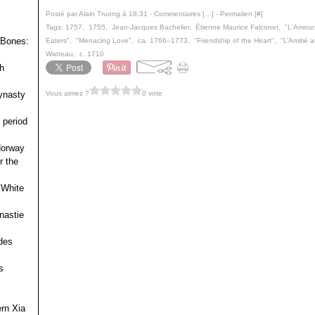
Posté par Alain Truong à 18:31 -
Commentaires [
…
]
- Permalien [
#
]
Tags:
1757
,
1755
,
Jean-Jacques Bachelier
,
Étienne Maurice Falconet
,
"L'Amour
 Bones:
Eaters"
,
"Menacing Love"
,
ca. 1766‒1773
,
"Friendship of the Heart"
,
"L’Amitié 
Watteau
,
c. 1710
h
Vous aimez ?
0 vote
ynasty
 period
 Norway
r the
 White
nastie
des
s
ern Xia