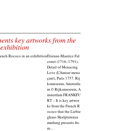
ents key artworks from the
exhibition
Étienne-Maurice Fal
conet (1716–1791),
Detail of Menacing
Love (L’Amour mena
çant), Paris 1757. Rij
ksmuseum, Amsterda
m © Rijksmuseum, A
msterdam FRANKFU
RT .- It is key artwor
ks from the French R
ococo that the Liebie
ghaus Skulpturensa
mmlung presents fro
m...