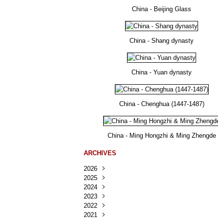
China - Beijing Glass
China - Shang dynasty
China - Yuan dynasty
China - Chenghua (1447-1487)
China - Ming Hongzhi & Ming Zhengde
ARCHIVES
2026
2025
Août
(30)
2024
Juillet
Décembre
(167)
(218)
2023
Juin
Novembre
Décembre
(103)
(124)
(95)
2022
Mai
Octobre
Novembre
Décembre
(100)
(140)
(137)
(150)
2021
Avril
Septembre
Octobre
Novembre
Décembre
(188)
(143)
(132)
(284)
(78)