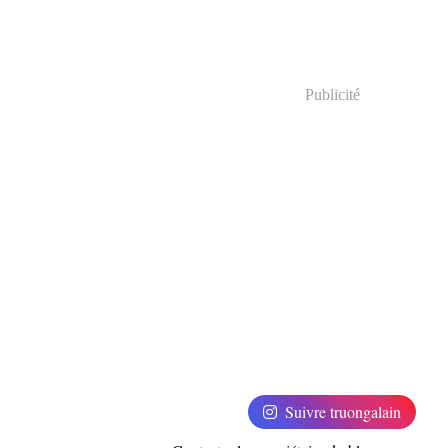
Publicité
Suivre truongalain