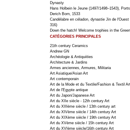
Dynasty
Hans Holbein le Jeune (1497/1498–1543), Portra
Derich Born, 1533
Candélabre en céladon, dynastie Jin de l'Ouest 
316)
Down the hatch! Welcome trophies in the Green
CATÉGORIES PRINCIPALES
21th century Ceramics
Andrew GN
Archéologie & Antiquiities
Architecture & Jardins
Armes anciennes, Armures, Militaria
Art Asiatique/Asian Art
Art contemporain
Art de la Mode et du Textile/Fashion & Textil Ar
Art de l'Egypte antique
Art du Japon/Japanese Art
Art du XIIe siècle - 12th century Art
Art du XIIIème siècle / 13th century art
Art du XIVème siècle / 14th century Art
Art du XIXème siècle / 19th century Art
Art du XVème siècle / 15h century Art
Art du XVIème siècle/16th century Art