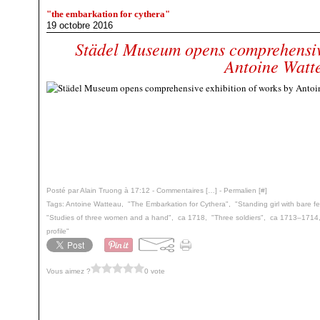
"the embarkation for cythera"
19 octobre 2016
Städel Museum opens comprehensive
Antoine Watt
Posté par Alain Truong à 17:12 -
Commentaires [
…
]
- Permalien [
#
]
Tags:
Antoine Watteau
,
"The Embarkation for Cythera"
,
"Standing girl with bare f
"Studies of three women and a hand"
,
ca 1718
,
"Three soldiers"
,
ca 1713–1714
profile"
Vous aimez ?
0 vote