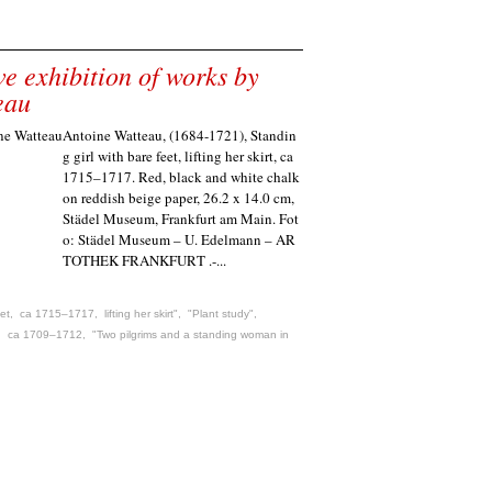
 exhibition of works by
eau
Antoine Watteau, (1684-1721), Standin
g girl with bare feet, lifting her skirt, ca
1715–1717. Red, black and white chalk
on reddish beige paper, 26.2 x 14.0 cm,
Städel Museum, Frankfurt am Main. Fot
o: Städel Museum – U. Edelmann – AR
TOTHEK FRANKFURT .-...
eet
,
ca 1715–1717
,
lifting her skirt"
,
"Plant study"
,
,
ca 1709–1712
,
"Two pilgrims and a standing woman in