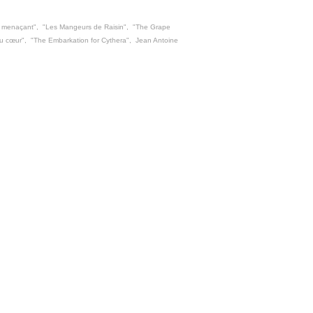
 menaçant"
,
"Les Mangeurs de Raisin"
,
"The Grape
au cœur"
,
"The Embarkation for Cythera"
,
Jean Antoine