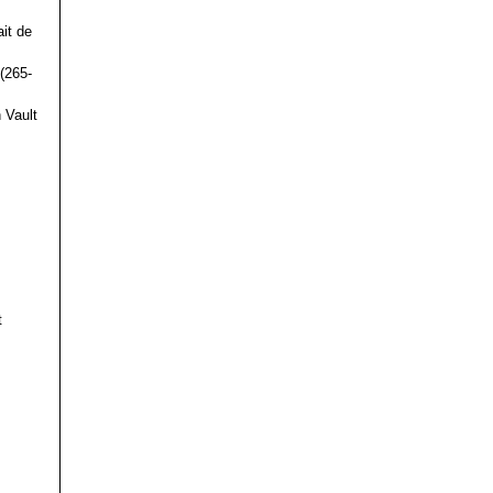
it de
(265-
 Vault
t