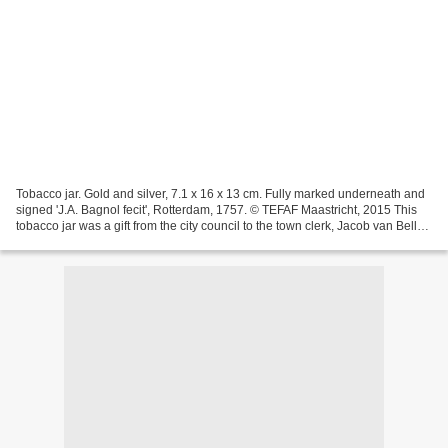
Tobacco jar. Gold and silver, 7.1 x 16 x 13 cm. Fully marked underneath and
signed 'J.A. Bagnol fecit', Rotterdam, 1757. © TEFAF Maastricht, 2015 This
tobacco jar was a gift from the city council to the town clerk, Jacob van Belle,
Lord of Sleeuwijk,...