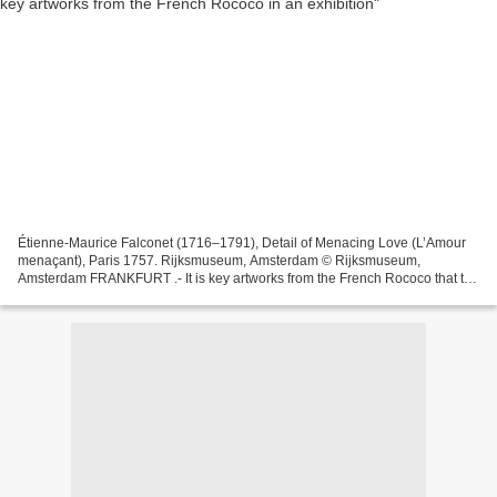
Étienne-Maurice Falconet (1716–1791), Detail of Menacing Love (L’Amour
menaçant), Paris 1757. Rijksmuseum, Amsterdam © Rijksmuseum,
Amsterdam FRANKFURT .- It is key artworks from the French Rococo that the
Liebieghaus Skulpturensammlung presents from...