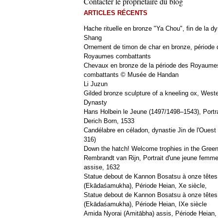
Contacter le propriétaire du blog
ARTICLES RÉCENTS
Hache rituelle en bronze "Ya Chou", fin de la dy
Shang
Ornement de timon de char en bronze, période 
Royaumes combattants
Chevaux en bronze de la période des Royaume
combattants © Musée de Handan
Li Juzun
Gilded bronze sculpture of a kneeling ox, West
Dynasty
Hans Holbein le Jeune (1497/1498–1543), Portra
Derich Born, 1533
Candélabre en céladon, dynastie Jin de l'Ouest 
316)
Down the hatch! Welcome trophies in the Green
Rembrandt van Rijn, Portrait d'une jeune femm
assise, 1632
Statue debout de Kannon Bosatsu à onze têtes
(Ekādaśamukha), Période Heian, Xe siècle,
Statue debout de Kannon Bosatsu à onze têtes
(Ekādaśamukha), Période Heian, IXe siècle
Amida Nyorai (Amitābha) assis, Période Heian,