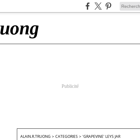
ruong
Publicité
ALAIN.R.TRUONG
>
CATEGORIES
>
'GRAPEVINE' LEYS JAR