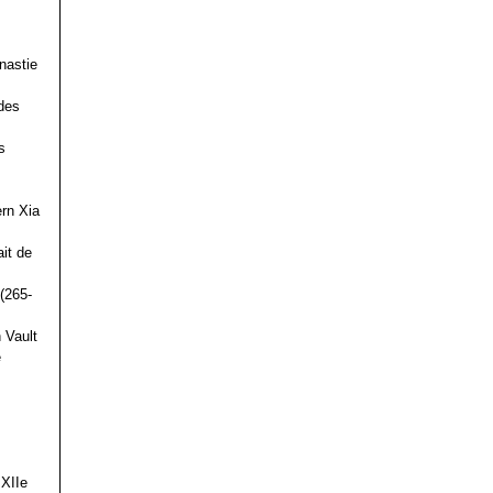
nastie
des
s
ern Xia
it de
(265-
 Vault
e
 XIIe