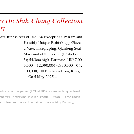
s Hu Shih-Chang Collection
rt
Lot 108. An Exceptionally Rare and
Possibly Unique Robin's-egg Glaze
d Vase, Tianqiuping, Qianlong Seal
Mark and of the Period (1736-179
5); 54.3cm high. Estimate: HK$7,00
0,000 – 12,000,000 (€790,000 - € 1,
300,000) . © Bonhams Hong Kong
— On 5 May 2025,...
ark and of the period (1736-1795)
,
cinnabar lacquer bowl
,
 enamel
,
'grapevine' leys jar
,
zhadou
,
zitan
,
'Three Rams'
quare box and cover
,
Late Yuan to early Ming Dynasty
,