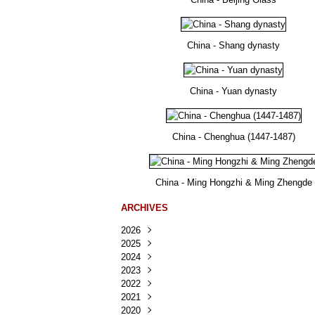
China - Shang dynasty
China - Yuan dynasty
China - Chenghua (1447-1487)
China - Ming Hongzhi & Ming Zhengde
ARCHIVES
2026
2025
Août
(23)
2024
Juillet
Décembre
(167)
(218)
2023
Juin
Novembre
Décembre
(103)
(124)
(95)
2022
Mai
Octobre
Novembre
Décembre
(100)
(140)
(137)
(150)
2021
Avril
Septembre
Octobre
Novembre
Décembre
(188)
(143)
(132)
(284)
(78)
2020
Mars
Août
Septembre
Octobre
Novembre
Décembre
(228)
(245)
(202)
(228)
(270)
(81)