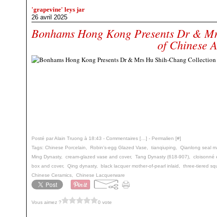
'grapevine' leys jar
26 avril 2025
Bonhams Hong Kong Presents Dr & Mr
of Chinese A
Posté par Alain Truong à 18:43 -
Commentaires [
…
]
- Permalien [
#
]
Tags:
Chinese Porcelain
,
Robin's-egg Glazed Vase
,
tianqiuping
,
Qianlong seal m
Ming Dynasty
,
cream-glazed vase and cover
,
Tang Dynasty (618-907)
,
cloisonné
box and cover
,
Qing dynasty
,
black lacquer mother-of-pearl inlaid
,
three-tiered s
Chinese Ceramics
,
Chinese Lacquerware
Vous aimez ?
0 vote