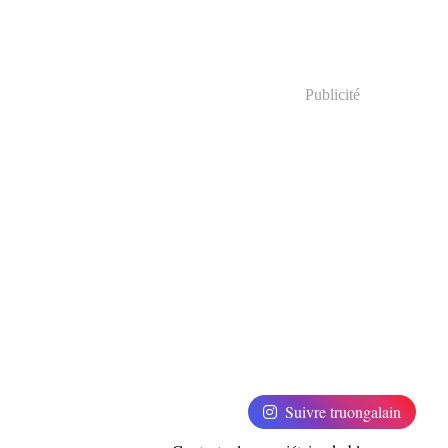
Publicité
Suivre truongalain