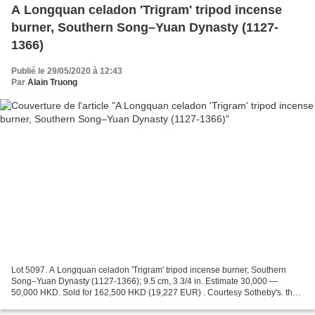
A Longquan celadon 'Trigram' tripod incense
burner, Southern Song–Yuan Dynasty (1127-
1366)
Publié le 29/05/2020 à 12:43
Par
Alain Truong
Lot 5097. A Longquan celadon 'Trigram' tripod incense burner, Southern
Song–Yuan Dynasty (1127-1366); 9.5 cm, 3 3/4 in. Estimate 30,000 —
50,000 HKD. Sold for 162,500 HKD (19,227 EUR) . Courtesy Sotheby's. the
cylindrical slightly flaring sides raised...