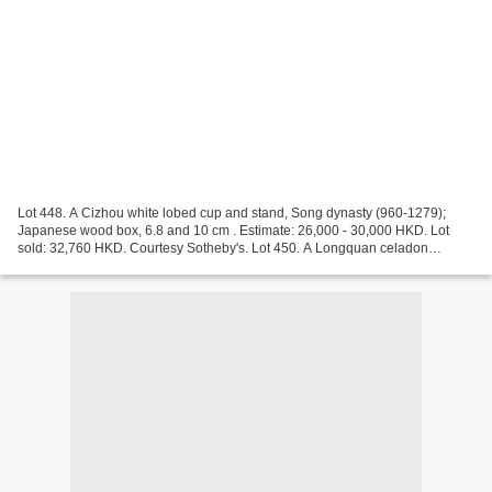
Lot 448. A Cizhou white lobed cup and stand, Song dynasty (960-1279);
Japanese wood box, 6.8 and 10 cm . Estimate: 26,000 - 30,000 HKD. Lot
sold: 32,760 HKD. Courtesy Sotheby's. Lot 450. A Longquan celadon
'trigram' tripod incense burner, Song dynasty...