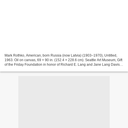
Mark Rothko, American, born Russia (now Latvia) (1903–1970), Untitled,
1963. Oil on canvas, 69 × 90 in. (152.4 × 228.6 cm). Seattle Art Museum, Gift
of the Friday Foundation in honor of Richard E. Lang and Jane Lang Davis,
2020.14.16. Photo by Spike Mafford...