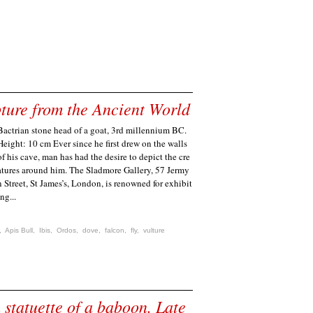
ture from the Ancient World
Bactrian stone head of a goat, 3rd millennium BC.
Height: 10 cm Ever since he first drew on the walls
of his cave, man has had the desire to depict the cre
atures around him. The Sladmore Gallery, 57 Jermy
n Street, St James’s, London, is renowned for exhibit
ing...
,
Apis Bull
,
Ibis
,
Ordos
,
dove
,
falcon
,
fly
,
vulture
statuette of a baboon. Late