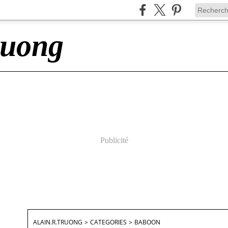
ruong
Publicité
ALAIN.R.TRUONG
>
CATEGORIES
>
BABOON