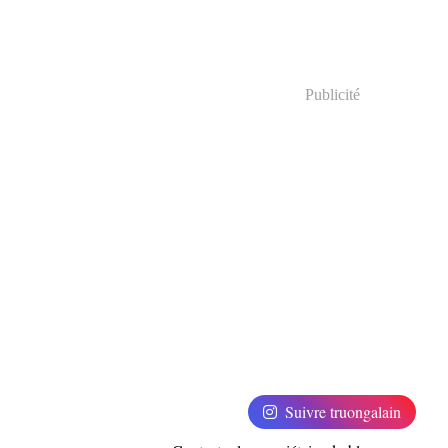
Publicité
Suivre truongalain