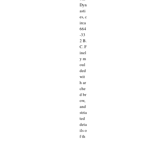
Dyn
asti
es, c
irca
664
-33
2 B.
C. F
inel
y m
oul
ded
wit
h ar
che
d br
ow,
and
stria
ted
deta
ils o
f th