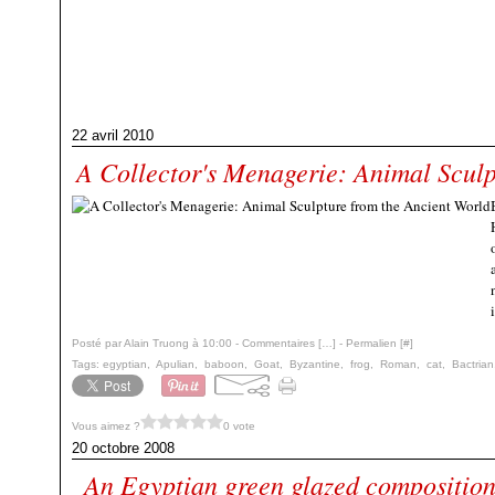
22 avril 2010
A Collector's Menagerie: Animal Sculp
Posté par Alain Truong à 10:00 -
Commentaires [
…
]
- Permalien [
#
]
Tags:
egyptian
,
Apulian
,
baboon
,
Goat
,
Byzantine
,
frog
,
Roman
,
cat
,
Bactrian
Vous aimez ?
0 vote
20 octobre 2008
An Egyptian green glazed composition 