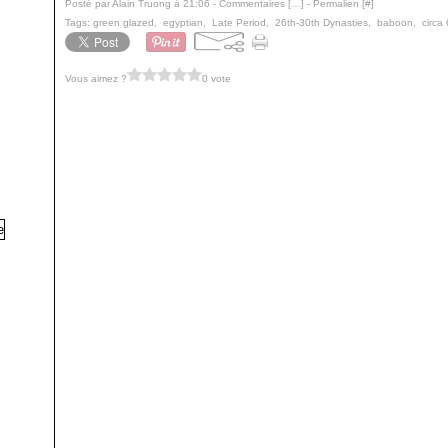
Posté par Alain Truong à 21:06 -
Commentaires [
…
]
- Permalien [
#
]
Tags:
green glazed
,
egyptian
,
Late Period
,
26th-30th Dynasties
,
baboon
,
circa
Vous aimez ?
0 vote