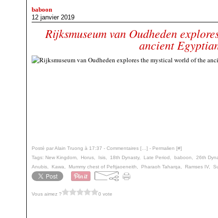
baboon
12 janvier 2019
Rijksmuseum van Oudheden explores 
ancient Egyptia
Posté par Alain Truong à 17:37 -
Commentaires [
…
]
- Permalien [
#
]
Tags:
New Kingdom
,
Horus
,
Isis
,
18th Dynasty
,
Late Period
,
baboon
,
26th Dyna
Anubis
,
Kawa
,
Mummy chest of Peftjaoeneith
,
Pharaoh Taharqa
,
Ramses IV
,
S
Vous aimez ?
0 vote