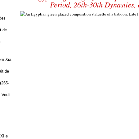
Period, 26th-30th Dynasties,
des
t de
s
ern Xia
it de
(265-
 Vault
e
 XIIe