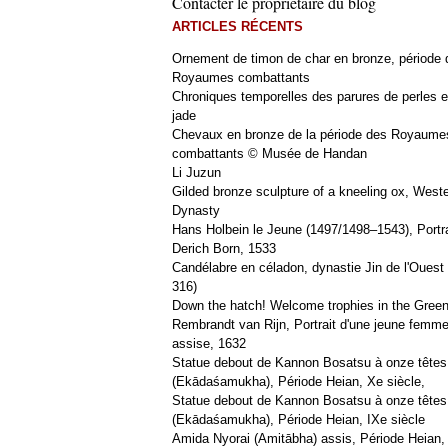
Contacter le propriétaire du blog
ARTICLES RÉCENTS
Ornement de timon de char en bronze, période 
Royaumes combattants
Chroniques temporelles des parures de perles e
jade
Chevaux en bronze de la période des Royaume
combattants © Musée de Handan
Li Juzun
Gilded bronze sculpture of a kneeling ox, West
Dynasty
Hans Holbein le Jeune (1497/1498–1543), Portra
Derich Born, 1533
Candélabre en céladon, dynastie Jin de l'Ouest 
316)
Down the hatch! Welcome trophies in the Green
Rembrandt van Rijn, Portrait d'une jeune femm
assise, 1632
Statue debout de Kannon Bosatsu à onze têtes
(Ekādaśamukha), Période Heian, Xe siècle,
Statue debout de Kannon Bosatsu à onze têtes
(Ekādaśamukha), Période Heian, IXe siècle
Amida Nyorai (Amitābha) assis, Période Heian,