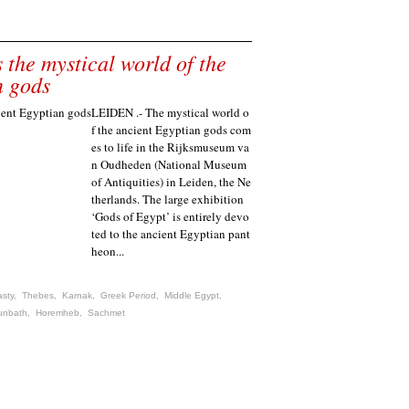
the mystical world of the
n gods
LEIDEN .- The mystical world o
f the ancient Egyptian gods com
es to life in the Rijksmuseum va
n Oudheden (National Museum
of Antiquities) in Leiden, the Ne
therlands. The large exhibition
‘Gods of Egypt’ is entirely devo
ted to the ancient Egyptian pant
heon...
sty
,
Thebes
,
Karnak
,
Greek Period
,
Middle Egypt
,
unbath
,
Horemheb
,
Sachmet