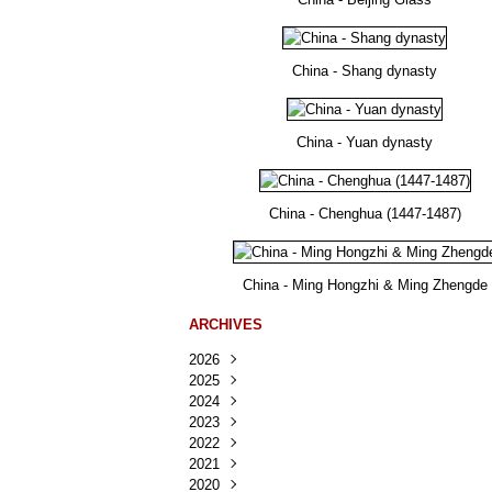
China - Shang dynasty
China - Yuan dynasty
China - Chenghua (1447-1487)
China - Ming Hongzhi & Ming Zhengde
ARCHIVES
2026
2025
Août
(23)
2024
Juillet
Décembre
(167)
(218)
2023
Juin
Novembre
Décembre
(103)
(124)
(95)
2022
Mai
Octobre
Novembre
Décembre
(100)
(140)
(137)
(150)
2021
Avril
Septembre
Octobre
Novembre
Décembre
(188)
(143)
(132)
(284)
(78)
2020
Mars
Août
Septembre
Octobre
Novembre
Décembre
(228)
(245)
(202)
(228)
(270)
(81)