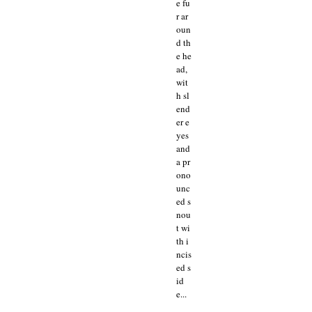
e fu
r ar
oun
d th
e he
ad,
wit
h sl
end
er e
yes
and
a pr
ono
unc
ed s
nou
t wi
th i
ncis
ed s
id
e...